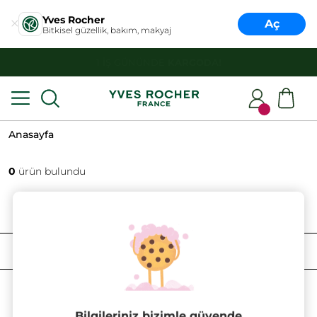
Yves Rocher
Aç
Bitkisel güzellik, bakım, makyaj
HER ALIŞVERİŞTE
DENEME BOY ÜRÜN HEDİYE!
Anasayfa
0
ürün bulundu
FILTRELE
SIRALAMA
Bilgileriniz bizimle güvende