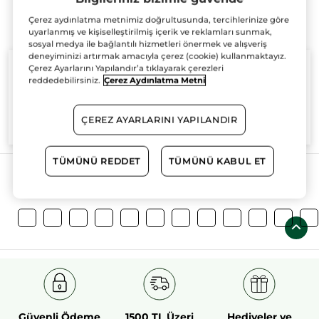
Çerez aydınlatma metnimiz doğrultusunda, tercihlerinize göre
uyarlanmış ve kişiselleştirilmiş içerik ve reklamları sunmak,
sosyal medya ile bağlantılı hizmetleri önermek ve alışveriş
deneyiminizi artırmak amacıyla çerez (cookie) kullanmaktayız.
Çerez Ayarlarını Yapılandır’a tıklayarak çerezleri
reddedebilirsiniz.
Çerez Aydınlatma Metni
%100
bitkisel
60 hektarlık
bitkisel
ÇEREZ AYARLARINI YAPILANDIR
aktifler
tarım sahası
TÜMÜNÜ REDDET
TÜMÜNÜ KABUL ET
Daha Fazlasını Keşfedin!
Güvenli Ödeme
1500 TL Üzeri
Hediyeler ve