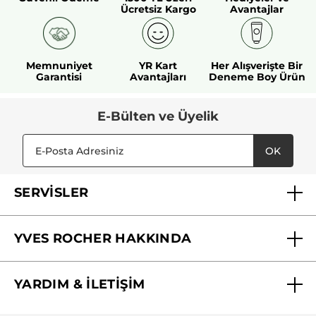
Ücretsiz Kargo
Avantajlar
Memnuniyet
YR Kart
Her Alışverişte Bir
Garantisi
Avantajları
Deneme Boy Ürün
E-Bülten ve Üyelik
OK
SERVİSLER
Mağazalarımız
YVES ROCHER HAKKINDA
Biz Kimiz ?
YARDIM & İLETİŞİM
Yves Rocher Vakfı
Sıkça Sorulan Sorular
Yves Rocher İnsan Kaynakları