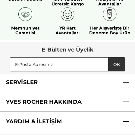
Ücretsiz Kargo
Avantajlar
Memnuniyet
YR Kart
Her Alışverişte Bir
Garantisi
Avantajları
Deneme Boy Ürün
E-Bülten ve Üyelik
OK
SERVİSLER
Mağazalarımız
YVES ROCHER HAKKINDA
Biz Kimiz ?
YARDIM & İLETİŞİM
Yves Rocher Vakfı
Sıkça Sorulan Sorular
Yves Rocher İnsan Kaynakları