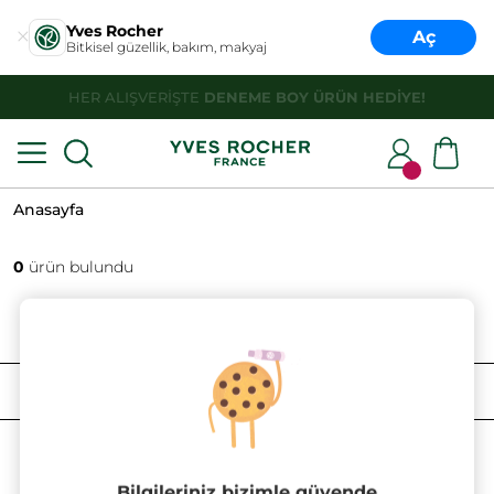
Yves Rocher
Aç
Bitkisel güzellik, bakım, makyaj
HER ALIŞVERİŞTE
DENEME BOY ÜRÜN HEDİYE!
Anasayfa
0
ürün bulundu
FILTRELE
SIRALAMA
Bilgileriniz bizimle güvende