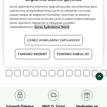
Çerez aydınlatma metnimiz doğrultusunda, tercihlerinize göre
uyarlanmış ve kişiselleştirilmiş içerik ve reklamları sunmak,
sosyal medya ile bağlantılı hizmetleri önermek ve alışveriş
deneyiminizi artırmak amacıyla çerez (cookie) kullanmaktayız.
Çerez Ayarlarını Yapılandır’a tıklayarak çerezleri
reddedebilirsiniz.
Çerez Aydınlatma Metni
%100
bitkisel
60 hektarlık
bitkisel
ÇEREZ AYARLARINI YAPILANDIR
aktifler
tarım sahası
TÜMÜNÜ REDDET
TÜMÜNÜ KABUL ET
Daha Fazlasını Keşfedin!
Güvenli Ödeme
1500 TL Üzeri
Hediyeler ve