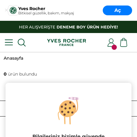
Yves Rocher
Aç
Bitkisel güzellik, bakım, makyaj
HER ALIŞVERİŞTE
DENEME BOY ÜRÜN HEDİYE!
Anasayfa
0
ürün bulundu
FILTRELE
SIRALAMA
Bilgileriniz bizimle güvende