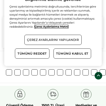
Çerez aydınlatma metnimiz doğrultusunda, tercihlerinize göre
uyarlanmış ve kişiselleştirilmiş içerik ve reklamları sunmak,
sosyal medya ile bağlantılı hizmetleri önermek ve alışveriş
deneyiminizi artırmak amacıyla çerez (cookie) kullanmaktayız.
Çerez Ayarlarını Yapılandır’a tıklayarak çerezleri
reddedebilirsiniz.
Çerez Aydınlatma Metni
%100
bitkisel
60 hektarlık
bitkisel
ÇEREZ AYARLARINI YAPILANDIR
aktifler
tarım sahası
TÜMÜNÜ REDDET
TÜMÜNÜ KABUL ET
Daha Fazlasını Keşfedin!
Güvenli Ödeme
1500 TL Üzeri
Hediyeler ve