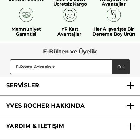
Ücretsiz Kargo
Avantajlar
Memnuniyet
YR Kart
Her Alışverişte Bir
Garantisi
Avantajları
Deneme Boy Ürün
E-Bülten ve Üyelik
OK
SERVİSLER
Mağazalarımız
YVES ROCHER HAKKINDA
Biz Kimiz ?
YARDIM & İLETİŞİM
Yves Rocher Vakfı
Sıkça Sorulan Sorular
Yves Rocher İnsan Kaynakları