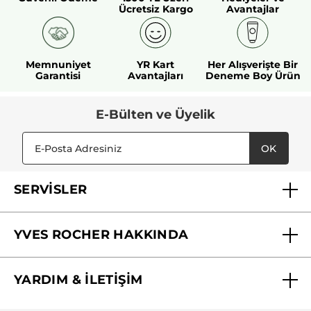
Ücretsiz Kargo
Avantajlar
Memnuniyet
YR Kart
Her Alışverişte Bir
Garantisi
Avantajları
Deneme Boy Ürün
E-Bülten ve Üyelik
OK
SERVİSLER
Mağazalarımız
YVES ROCHER HAKKINDA
Biz Kimiz ?
YARDIM & İLETİŞİM
Yves Rocher Vakfı
Sıkça Sorulan Sorular
Yves Rocher İnsan Kaynakları