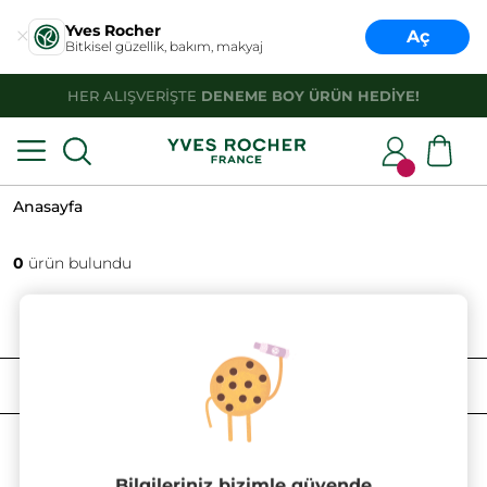
Yves Rocher
Aç
Bitkisel güzellik, bakım, makyaj
HER ALIŞVERİŞTE
DENEME BOY ÜRÜN HEDİYE!
Anasayfa
0
ürün bulundu
FILTRELE
SIRALAMA
Bilgileriniz bizimle güvende