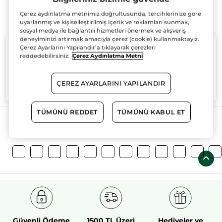
Çerez aydınlatma metnimiz doğrultusunda, tercihlerinize göre
uyarlanmış ve kişiselleştirilmiş içerik ve reklamları sunmak,
sosyal medya ile bağlantılı hizmetleri önermek ve alışveriş
deneyiminizi artırmak amacıyla çerez (cookie) kullanmaktayız.
Çerez Ayarlarını Yapılandır’a tıklayarak çerezleri
reddedebilirsiniz.
Çerez Aydınlatma Metni
%100
bitkisel
60 hektarlık
bitkisel
ÇEREZ AYARLARINI YAPILANDIR
aktifler
tarım sahası
TÜMÜNÜ REDDET
TÜMÜNÜ KABUL ET
Daha Fazlasını Keşfedin!
Güvenli Ödeme
1500 TL Üzeri
Hediyeler ve