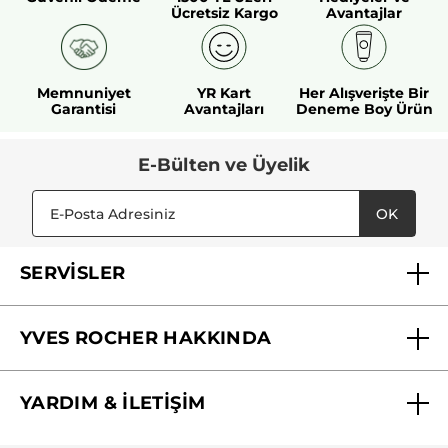
Ücretsiz Kargo
Avantajlar
Memnuniyet
YR Kart
Her Alışverişte Bir
Garantisi
Avantajları
Deneme Boy Ürün
E-Bülten ve Üyelik
OK
SERVİSLER
Mağazalarımız
YVES ROCHER HAKKINDA
Biz Kimiz ?
YARDIM & İLETİŞİM
Yves Rocher Vakfı
Sıkça Sorulan Sorular
Yves Rocher İnsan Kaynakları