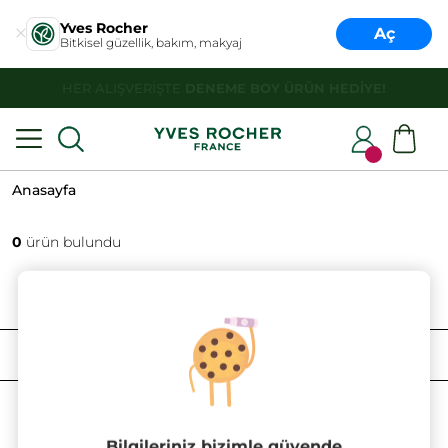
Yves Rocher
Aç
Bitkisel güzellik, bakım, makyaj
HER ALIŞVERİŞTE
DENEME BOY ÜRÜN HEDİYE!
Anasayfa
0
ürün bulundu
FILTRELE
SIRALAMA
Bilgileriniz bizimle güvende