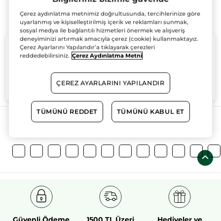
Çerez aydınlatma metnimiz doğrultusunda, tercihlerinize göre
uyarlanmış ve kişiselleştirilmiş içerik ve reklamları sunmak,
sosyal medya ile bağlantılı hizmetleri önermek ve alışveriş
deneyiminizi artırmak amacıyla çerez (cookie) kullanmaktayız.
Çerez Ayarlarını Yapılandır’a tıklayarak çerezleri
reddedebilirsiniz.
Çerez Aydınlatma Metni
%100
bitkisel
60 hektarlık
bitkisel
ÇEREZ AYARLARINI YAPILANDIR
aktifler
tarım sahası
TÜMÜNÜ REDDET
TÜMÜNÜ KABUL ET
Daha Fazlasını Keşfedin!
Güvenli Ödeme
1500 TL Üzeri
Hediyeler ve