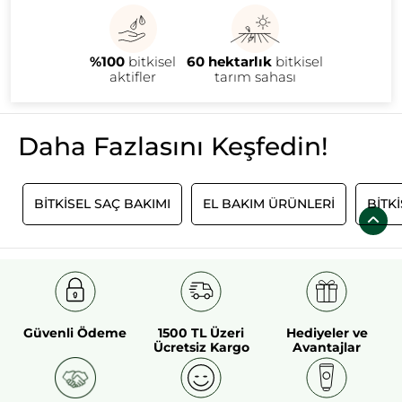
%100
bitkisel
60 hektarlık
bitkisel
aktifler
tarım sahası
Daha Fazlasını Keşfedin!
E
BITKISEL SAÇ BAKIMI
EL BAKIM ÜRÜNLERI
BITK
Güvenli Ödeme
1500 TL Üzeri
Hediyeler ve
Ücretsiz Kargo
Avantajlar