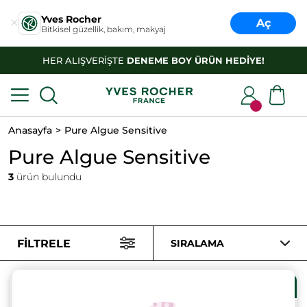
Yves Rocher
Aç
Bitkisel güzellik, bakım, makyaj
HER ALIŞVERİŞTE
DENEME BOY ÜRÜN HEDİYE!
Anasayfa
Pure Algue Sensitive
Pure Algue Sensitive
3
ürün bulundu
FILTRELE
SIRALAMA
Sete özel %33 indirimli
Sete özel %33 indirimli
fiyat
fiyat