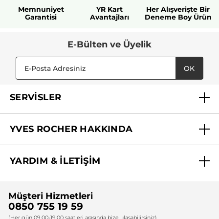
Memnuniyet
YR Kart
Her Alışverişte Bir
Garantisi
Avantajları
Deneme Boy Ürün
E-Bülten ve Üyelik
OK
SERVİSLER
Mağazalarımız
YVES ROCHER HAKKINDA
Biz Kimiz ?
YARDIM & İLETİŞİM
Yves Rocher Vakfı
Sıkça Sorulan Sorular
Yves Rocher İnsan Kaynakları
Müşteri Hizmetleri
Bize Ulaşın
0850 755 19 59
Firma Bilgileri
(Her gün 09.00-19.00 saatleri arasında bize ulaşabilirsiniz)