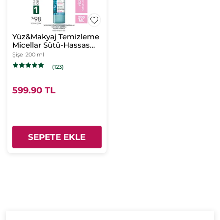
Yüz&Makyaj Temizleme
Micellar Sütü-Hassas
Dahil Tüm Cilt-Pure
Şişe
200 ml
Algue Sensitive Botanik
(123)
Kompleks
599.90 TL
SEPETE EKLE