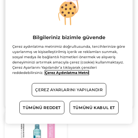
Hassas ve Yağlı Ciltler
Hassas Ciltler İçin Derin
Bilgileriniz bizimle güvende
Dengeleyici Set-Yüz
Temizlik İkilisi-
Yıkama Yağı 150ml &Yüz
Temizleme Yağı 150 ml
Set
Set
Çerez aydınlatma metnimiz doğrultusunda, tercihlerinize göre
Yıkama Jeli 125 ml
& Temizleme Sütü 150
uyarlanmış ve kişiselleştirilmiş içerik ve reklamları sunmak,
ml
sosyal medya ile bağlantılı hizmetleri önermek ve alışveriş
deneyiminizi artırmak amacıyla çerez (cookie) kullanmaktayız.
869.90 TL
869.90 TL
Çerez Ayarlarını Yapılandır’a tıklayarak çerezleri
reddedebilirsiniz.
Çerez Aydınlatma Metni
ÇEREZ AYARLARINI YAPILANDIR
SEPETE EKLE
SEPETE EKLE
TÜMÜNÜ REDDET
TÜMÜNÜ KABUL ET
2.ye %50 indirim!