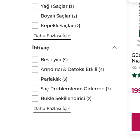
Yağlı Saçlar
(
)
3
Boyalı Saçlar
(
)
2
Kepekli Saçlar
(
)
2
Daha Fazlası İçin
İhtiyaç
Güç
Besleyici
(
)
5
Nia
B6 
Kür
Arındırıcı & Detoks Etkili
(
)
4
Dök
Ant
Parlaklık
(
)
3
Saç Problemlerini Giderme
(
)
3
19
Bukle Şekillendirici
(
)
2
Daha Fazlası İçin