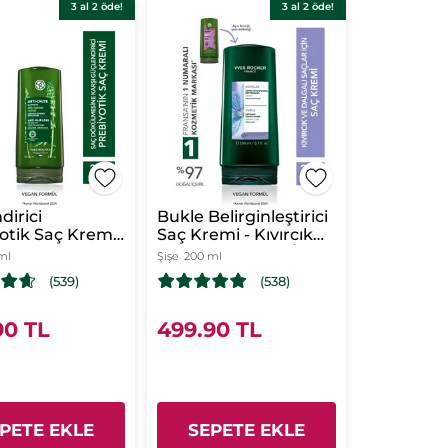
3 al 2 öde!
3 al 2 öde!
dirici
Bukle Belirginleştirici
otik Saç Kremi
Saç Kremi - Kıvırcık
Dökülmesine
ve Dalgalı Saçlar/
ml
Şişe
200 ml
/ Anti-Chute -
Boucle -Vegan
(539)
(538)
90 TL
499.90 TL
PETE EKLE
SEPETE EKLE