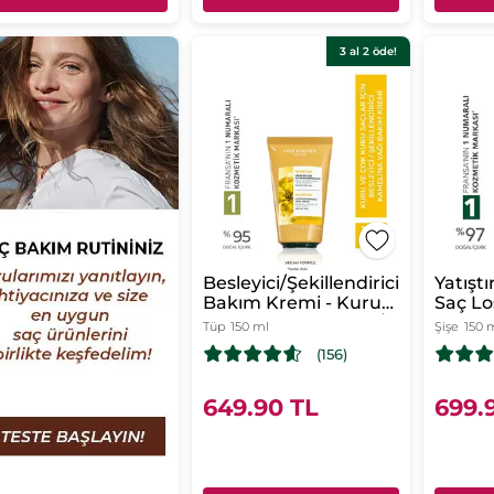
3 al 2 öde!
Besleyici/Şekillendirici
Yatıştı
Bakım Kremi - Kuru
Saç Lo
ve Çok Kuru Saçlar /
Kepeğe
Tüp
150 ml
Şişe
150 
Nutrition - Vegan-
Pellic
(156)
Durulanmaz
649.90 TL
699.