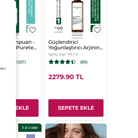
rıcı Şampuan -
Güçlendirici
Saçlar / Purete-
Yoğunlaştırıcı Arjinin
ES içermez ,
Polifenol Saç
ml
Sprey Şişe
195 ml
Serumu-Saç
(1257)
(89)
Dökülmesine
leri
Karşı/Anti-Chute-
Vegan
90 TL
2279.90 TL
PETE EKLE
SEPETE EKLE
3 al 2 öde!