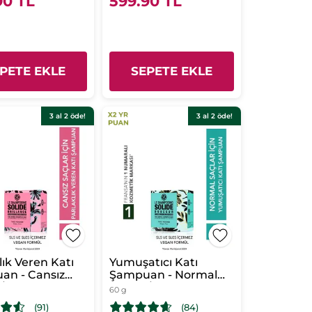
90 TL
599.90 TL
PETE EKLE
SEPETE EKLE
3 al 2 öde!
3 al 2 öde!
lık Veren Katı
Yumuşatıcı Katı
an - Cansız
Şampuan - Normal
/ Brillance -
Saçlar / Douceur-
60 g
LES
SLS,SLES
(91)
(84)