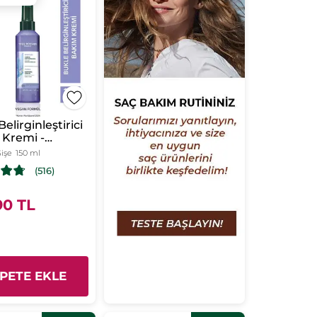
elirginleştirici
 Kremi -
k Ve Dalgalı
işe
150 ml
 -Vegan-
(516)
anmaz
90 TL
PETE EKLE