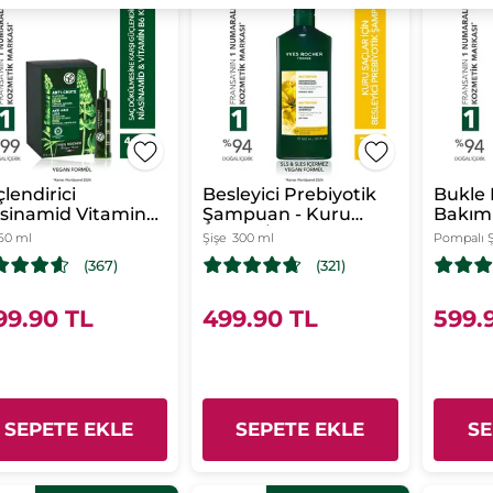
lendirici
Besleyici Prebiyotik
Bukle B
sinamid Vitamin
Şampuan - Kuru
Bakım
Kür - Saç
Saçlar / Nutrition -
Kıvırcı
60 ml
Şişe
300 ml
Pompalı Ş
ülmesine Karşı /
Tuzsuz, SLS,SLES
Saçlar
(367)
(321)
i-Chute - Vegan
İçermez , Vegan
Durul
99.90 TL
499.90 TL
599.
SEPETE EKLE
SEPETE EKLE
SE