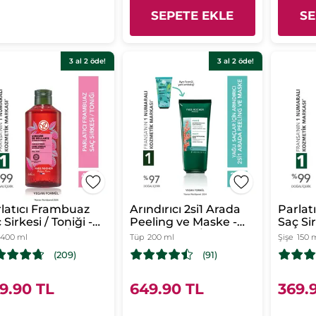
SEPETE EKLE
SE
3 al 2 öde!
3 al 2 öde!
latıcı Frambuaz
Arındırıcı 2si1 Arada
Parlat
 Sirkesi / Toniği -
Peeling ve Maske -
Saç Sir
mal Saçlar /
Yağlı Saçlar / Purete -
Normal
400 ml
Tüp
200 ml
Şişe
150 
llance - Vegan
Vegan
Brilla
(209)
(91)
9.90 TL
649.90 TL
369.