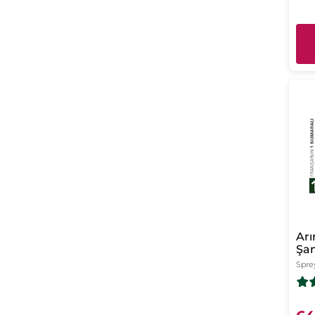
Arı
Şa
Saç
Spre
Tu