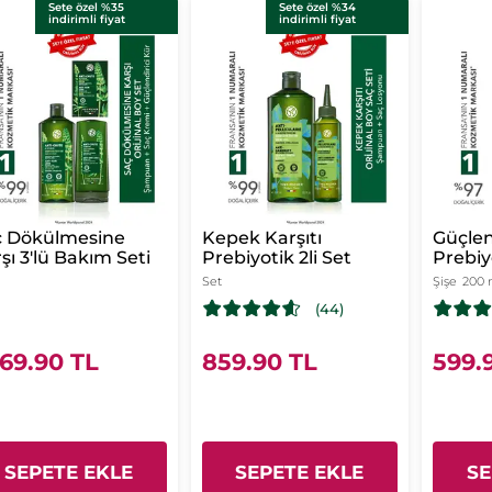
Sete özel %35
Sete özel %34
indirimli fiyat
indirimli fiyat
ç Dökülmesine
Kepek Karşıtı
Güçlen
şı 3'lü Bakım Seti
Prebiyotik 2li Set
Prebiy
- Saç 
Set
Şişe
200 
Karşı 
(44)
Vegan
69.90 TL
859.90 TL
599.
SEPETE EKLE
SEPETE EKLE
SE