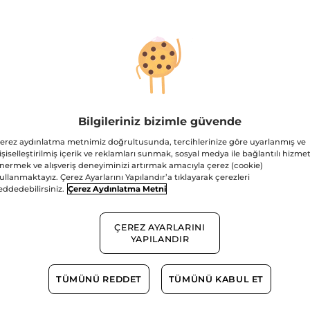
lendirici
Yatıştırıcı Prebiyotik
Arındı
biyotik Şampuan -
Şampuan-Kepeğe
Yağlı 
ç Dökülmesine
Karşı/Anti
SLS,SL
Bilgileriniz bizimle güvende
300 ml
Şişe
300 ml
Şişe
300 
şı/Anti-Chute-
Pelliculaire-SLS,SLES
Vegan
(3641)
(2208)
erez aydınlatma metnimiz doğrultusunda, tercihlerinize göre uyarlanmış ve
,SLES içermez ,
içermez,Tuzsuz,Vegan
işiselleştirilmiş içerik ve reklamları sunmak, sosyal medya ile bağlantılı hizmet
gan
nermek ve alışveriş deneyiminizi artırmak amacıyla çerez (cookie)
9.90 TL
599.90 TL
499.
ullanmaktayız. Çerez Ayarlarını Yapılandır’a tıklayarak çerezleri
eddedebilirsiniz.
Çerez Aydınlatma Metni
ÇEREZ AYARLARINI
YAPILANDIR
SEPETE EKLE
SEPETE EKLE
SE
TÜMÜNÜ REDDET
TÜMÜNÜ KABUL ET
3 al 2 öde!
3 al 2 öde!