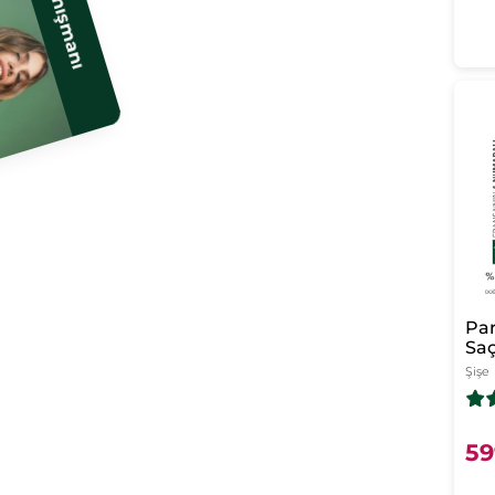
Saç Danışmanı
Par
Saç
Nor
Şişe
Bri
59