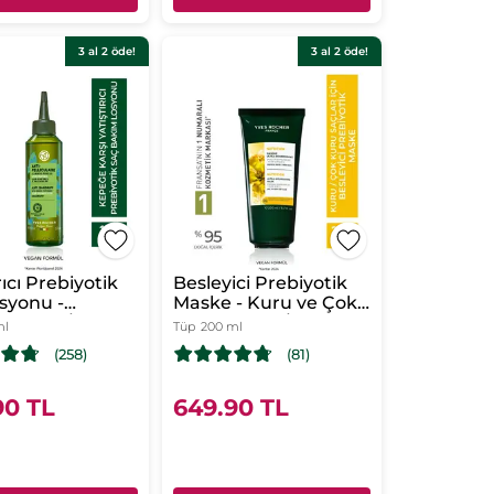
3 al 2 öde!
3 al 2 öde!
rıcı Prebiyotik
Besleyici Prebiyotik
syonu -
Maske - Kuru ve Çok
 Karşı / Anti
Kuru Saçlar /
ml
Tüp
200 ml
ulaire -Vegan
Nutrition - Vegan
(258)
(81)
90 TL
649.90 TL