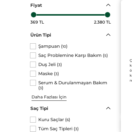
Fiyat
369 TL
2.380 TL
Ürün Tipi
Güç
Pre
Şampuan
(
)
10
Sa
Şişe
Saç Problemine Karşı Bakım
(
)
5
Kar
Ç
SLS
Duş Jeli
(
)
3
k
Ve
ö
59
Maske
(
)
3
k
r
Serum & Durulanmayan Bakım
(
)
3
Daha Fazlası İçin
Saç Tipi
Kuru Saçlar
(
)
6
Tüm Saç Tipleri
(
)
3