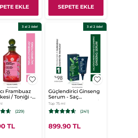
PETE EKLE
SEPETE EKLE
3 al 2 öde!
3 al 2 öde!
ıcı Frambuaz
Güçlendirici Ginseng
kesi / Toniği -
Serum - Saç
 Saçlar /
Dökülmesine Karşı /
ml
Tüp
75 ml
nce - Vegan
Anti-Chute -Vegan
(229)
(241)
90 TL
899.90 TL