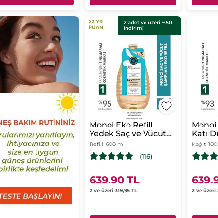
2 adet ve üzeri %50
indirim!
Monoi Eko Refill
Monoi 
Yedek Saç ve Vücut
Katı Du
Şampuanı - 600 ml
Sıcak 
Refill
600 ml
Kağıt
100
Ciltle
(116)
içerm
639.90 TL
639.
2 ve üzeri 319,95 TL
2 ve üzeri