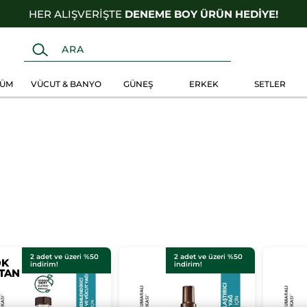
HER ALIŞVERİŞTE
DENEME BOY ÜRÜN HEDİYE!
FÜM
VÜCUT & BANYO
GÜNEŞ
ERKEK
SETLER
2 adet ve üzeri %50
2 adet ve üzeri %50
OK
OK
indirim!
indirim!
TAN
TAN