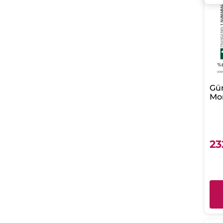
Gü
Mon
Gün
ml
Sü
Işı
23