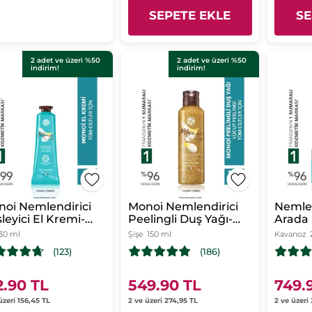
SEPETE EKLE
SE
2 adet ve üzeri %50
2 adet ve üzeri %50
indirim!
indirim!
oi Nemlendirici
Monoi Nemlendirici
Nemlen
leyici El Kremi-
Peelingli Duş Yağı-
Arada 
 Ciltler - Monoi de
Tüm Ciltler-Monoi de
Maske
30 ml
Şişe
150 ml
Kavanoz
iti- Vegan
Tahiti-Vegan
Kuruy
(123)
(186)
/Mono
2.90 TL
549.90 TL
749.
üzeri 156,45 TL
2 ve üzeri 274,95 TL
2 ve üzeri