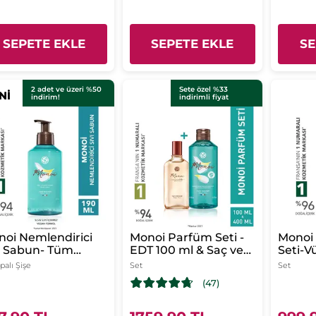
SEPETE EKLE
SEPETE EKLE
SE
2 adet ve üzeri %50
Sete özel %33
Nİ
Nİ
indirim!
indirimli fiyat
oi Nemlendirici
Monoi Parfüm Seti -
Monoi 
ı Sabun- Tüm
EDT 100 ml & Saç ve
Seti-V
tler- Monoi de
Vücut Şampuanı 400
ml & S
alı Şişe
Set
Set
iti- SLS, SLES
ml
ml
(47)
ermez-Vegan