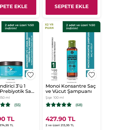
PETE EKLE
SEPETE EKLE
2 adet ve üzeri %50
2 adet ve üzeri %50
indirim!
indirim!
dirici 3’ü 1
Monoi Konsantre Saç
Prebiyotik Saç
ve Vücut Şampuanı
 – Normalden
250 ml
Şişe
100 ml
a Dönük Saçlar
(55)
(68)
i
90 TL
427.90 TL
 374,95 TL
2 ve üzeri 213,95 TL