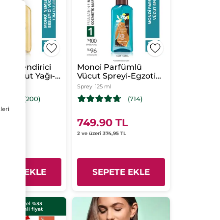
Nemlendirici
Monoi Parfümlü
ici Vücut Yağı-
Vücut Spreyi-Egzotik,
ltler-Monoi de
Sıcak ve Çekici-Monoi
ml
Sprey
125 ml
-Vegan
de Tahiti-Vegan
(200)
(714)
leri
90 TL
749.90 TL
 569,95 TL
2 ve üzeri 374,95 TL
PETE EKLE
SEPETE EKLE
Sete özel %33
indirimli fiyat