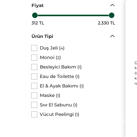
Fiyat
312 TL
2.330 TL
Ürün Tipi
Mon
Nem
Duş Jeli
(
)
4
Par
Şişe
Monoi
(
)
2
Yağ
Ç
Ve
Besleyici Bakım
(
)
1
k
ö
12
Eau de Toilette
(
)
1
k
2 ve 
r
El & Ayak Bakımı
(
)
1
Maske
(
)
1
Sıvı El Sabunu
(
)
1
Vücut Peelingi
(
)
1
YE
YE