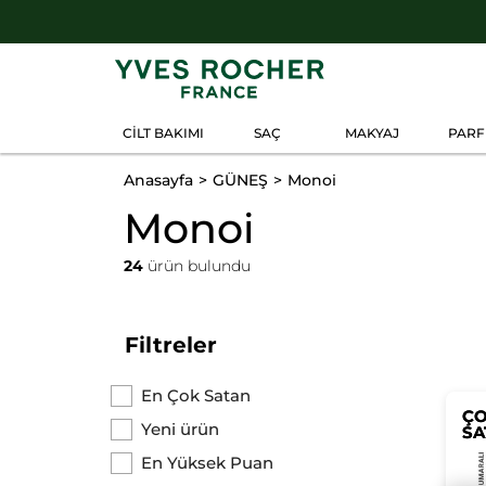
CİLT BAKIMI
SAÇ
MAKYAJ
PAR
Anasayfa
GÜNEŞ
Monoi
Monoi
24
ürün bulundu
Filtreler
En Çok Satan
Ç
Ç
Yeni ürün
SA
SA
En Yüksek Puan