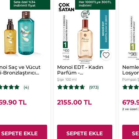
Sete özel %34
Her 1000TLye 300TL
ÇOK
ÇOK
indirimli fiyat
indirim!
SATAN
SATAN
oi Saç ve Vücut
Monoi EDT - Kadın
Nemlendi
i-Bronzlaştırıcı
Parfüm -
Losyon
ut Yağı 125 ml &
Egzotik,Sıcak ve
Monoi 
Şişe
100 ml
Pompalı Ş
 ve Vücut
Çekici - Monoi de
Vegan
(4)
(973)
mpuan 400 ml
Tahiti-Vegan
69.90 TL
2155.00 TL
679.
2 ve üzeri
SEPETE EKLE
SEPETE EKLE
SE