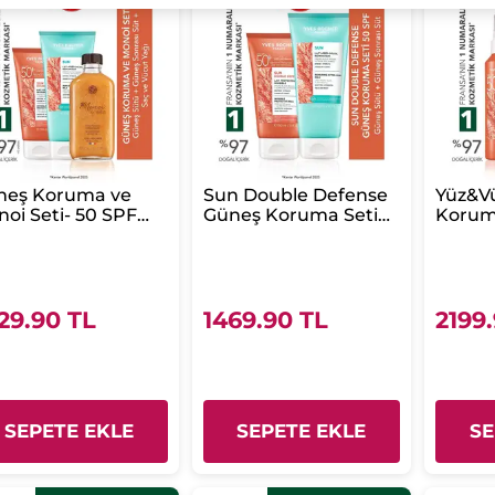
neş Koruma ve
Sun Double Defense
Yüz&V
oi Seti- 50 SPF
Güneş Koruma Seti
Koruma
eş Sütü 150
50 SPF-Güneş Sütü
Güneş 
&Güneş Sonrası
150 ml & Güneş
ml&Gü
t 200 ml&Monoi
Sonrası Süt 200 ml
Süt 2
ltılı Yağ 100 ml
Karşıt
40 ml
29.90 TL
1469.90 TL
2199
SEPETE EKLE
SEPETE EKLE
SE