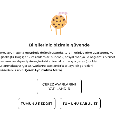
oi Işıltı Veren
Monoi Bronzlaştırıcı
Monoi 
lendirici Besleyici
Nemlendirici Besleyici
Besley
ıltılı Saç ve Vücut
Aromatik Yağ-Tüm
Tüm Ci
Bilgileriniz bizimle güvende
100 ml
Sprey Şişe
125 ml
Şişe
100 
ı-Monoi de Tahiti-
Ciltler-Monoi de
Tahiti
(729)
(228)
erez aydınlatma metnimiz doğrultusunda, tercihlerinize göre uyarlanmış ve
gan
Tahiti-Vegan
işiselleştirilmiş içerik ve reklamları sunmak, sosyal medya ile bağlantılı hizmet
nermek ve alışveriş deneyiminizi artırmak amacıyla çerez (cookie)
79.90 TL
1139.90 TL
1139.
ullanmaktayız. Çerez Ayarlarını Yapılandır’a tıklayarak çerezleri
üzeri 639,95 TL
2 ve üzeri 569,95 TL
2 ve üzeri
eddedebilirsiniz.
Çerez Aydınlatma Metni
ÇEREZ AYARLARINI
YAPILANDIR
SEPETE EKLE
SEPETE EKLE
SE
TÜMÜNÜ REDDET
TÜMÜNÜ KABUL ET
Sete özel %33
Sete özel %33
Nİ
Nİ
YENİ
YENİ
YENİ
YENİ
indirimli fiyat
indirimli fiyat