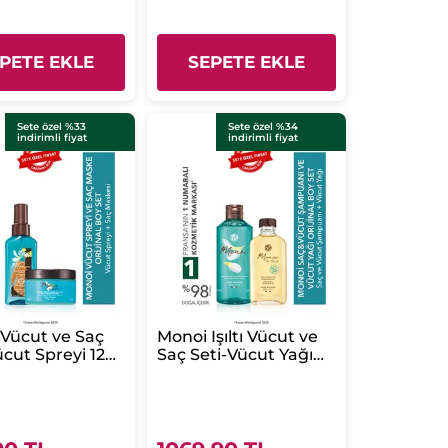
PETE EKLE
SEPETE EKLE
Sete özel %33
Sete özel %34
indirimli fiyat
indirimli fiyat
Vücut ve Saç
Monoi Işıltı Vücut ve
ücut Spreyi 125
Saç Seti-Vücut Yağı
aç Maskesi 250
100 ml & Saç ve Vücut
Şampuanı 400 ml