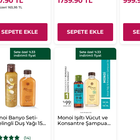
7.90 TL
1759.90 TL
999.
üzeri 163,95 TL
SEPETE EKLE
SEPETE EKLE
SE
Sete özel %33
Sete özel %33
indirimli fiyat
indirimli fiyat
oi Banyo Seti-
Monoi Işıltı Vücut ve
lingli Duş Yağı 150
Konsantre Şampuan
& Işıltılı Yağ 100 ml
Seti-Vücut Yağı 100
ml & Saç ve Vücut
(14)