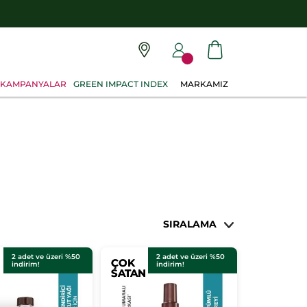
KAMPANYALAR
GREEN IMPACT INDEX
MARKAMIZ
SIRALAMA
2 adet ve üzeri %50
2 adet ve üzeri %50
ÇOK
ÇOK
indirim!
indirim!
SATAN
SATAN