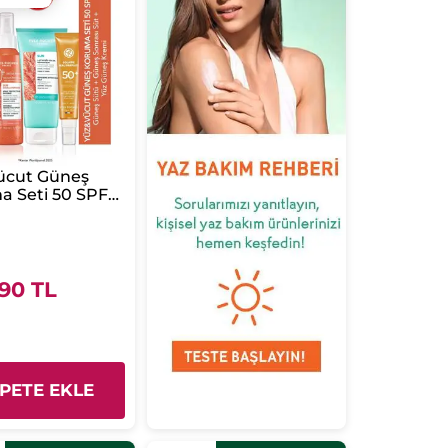
ücut Güneş
 Seti 50 SPF-
Sütü 150
neş Sonrası
00 ml&Parlama
ı Güneş Kremi
.90 TL
PETE EKLE