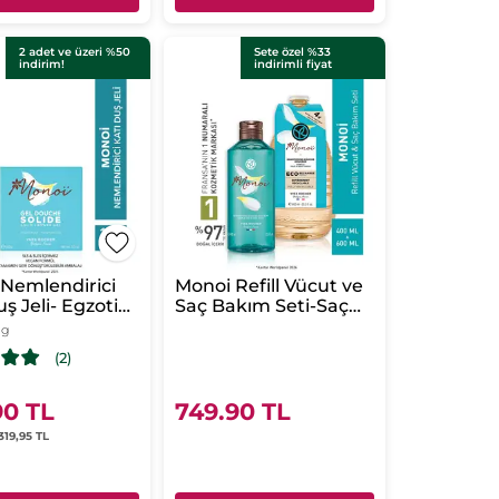
2 adet ve üzeri %50
Sete özel %33
indirim!
indirimli fiyat
Nemlendirici
Monoi Refill Vücut ve
ş Jeli- Egzotik,
Saç Bakım Seti-Saç
ve Çekici-Tüm
ve Vücut Şampuanı
 g
r-SLS,SLES
400 ml & Refill
(2)
ez-Vegan
Şampuan 600 ml
90 TL
749.90 TL
 319,95 TL