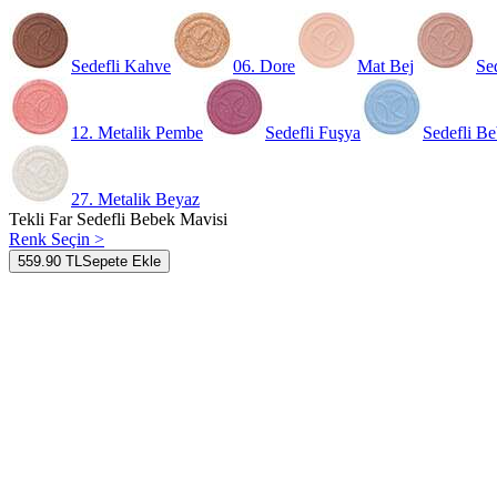
Sedefli Kahve
06. Dore
Mat Bej
Se
12. Metalik Pembe
Sedefli Fuşya
Sedefli B
27. Metalik Beyaz
Tekli Far Sedefli Bebek Mavisi
Renk Seçin >
559.90 TL
Sepete Ekle