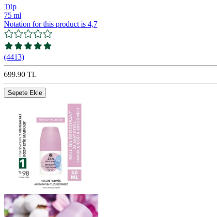
Tüp
75 ml
Notation for this product is 4,7
(4413)
699.90 TL
Sepete Ekle