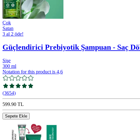
Çok
Satan
3 al 2 öde!
Güçlendirici Prebiyotik Şampuan - Saç D
Şişe
300 ml
Notation for this product is 4,6
(3654)
599.90 TL
Sepete Ekle