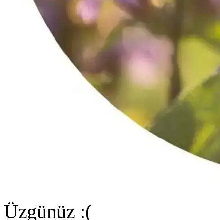
Üzgünüz :(