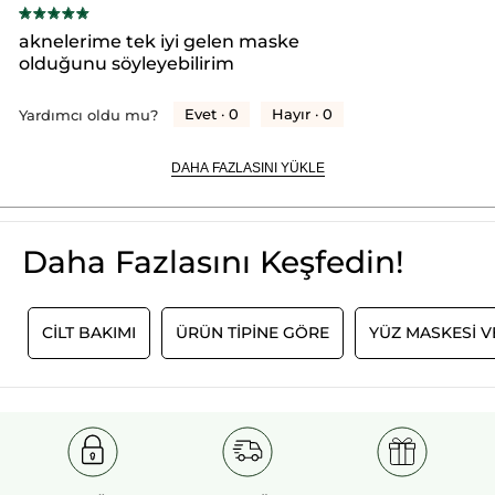
★★★★★
★★★★★
Ürün Kodu: 26522
Kömür
sayfasına
5/5
Maske-
aknelerime tek iyi gelen maske
Süksinik
yıldız.
yeniden
olduğunu söyleyebilirim
Asit-
Sebo
yönlendirecektir.
Active
Evet ·
0
Hayır ·
0
Yardımcı oldu mu?
Clear
Botanik
Kompleks
DAHA FAZLASINI YÜKLE
Daha Fazlasını Keşfedin!
I
CİLT BAKIMI
ÜRÜN TİPİNE GÖRE
YÜZ MASKESI V