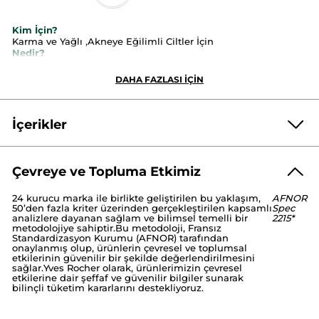
Kim İçin?
Karma ve Yağlı ,Akneye Eğilimli Ciltler İçin
Nedir?
●
Kremsi yoğun dokusu sayesinde ciltteki siyah nokta ve
gözenek görünümünü haffileten kömür maskedir.
DAHA FAZLASI İÇİN
İçeriği Nedir?
●
İçeriğindeki
Patentli Organik Makro Alg
sebum üretimini
İçerikler
dengelenmesine ve sebum üretimini kontrol altına almasına
yardımcı olur.
●
Süksinik Asit,
cildin kusur görünümünde x3 Salisilik
Asitten daha etkilidir.
Çevreye ve Topluma Etkimiz
●
Kömür,
içeren formülü ile cildinizi nazikçe temizler.
AQUA/WATER/EAU
KAOLIN
BEHENYL ALCOHOL
Ne İşe Yarar?
24 kurucu marka ile birlikte geliştirilen bu yaklaşım,
AFNOR
CAPRYLIC/CAPRIC TRIGLYCERIDE
PROPYLENE GLYCOL.
●
Cildi fazla sebumdan arındırır.
50’den fazla kriter üzerinden gerçekleştirilen kapsamlı
Spec
BENTONITE
SUCCINIC ACID
GLYCERIN
analizlere dayanan sağlam ve bilimsel temelli bir
2215*
●
Cilt dokusunu pürüzsüzleştirir.
metodolojiye sahiptir.Bu metodoloji, Fransız
GLYCERYL STEARATE CITRATE
PENTYLENE GLYCOL.
●
Ciltte oluşan siyah noktaları azaltır ve gözeneklerin
Standardizasyon Kurumu (AFNOR) tarafından
SIMMONDSIA CHINENSIS (JOJOBA) SEED OIL
sıkılaşmasında destek olur.
onaylanmış olup, ürünlerin çevresel ve toplumsal
MENTHA PIPERITA (PEPPERMINT) LEAF WATER
etkilerinin güvenilir bir şekilde değerlendirilmesini
Ne Zaman ve Nasıl Kullanılır?
sağlar.Yves Rocher olarak, ürünlerimizin çevresel
ASPARAGOPSIS ARMATA EXTRACT
CETEARYL ALCOHOL
etkilerine dair şeffaf ve güvenilir bilgiler sunarak
●
Haftada 1-2 kez göz çevresi hariç temizlenmiş tüm
SODIUM HYDROXIDE
CHARCOAL POWDER
bilinçli tüketim kararlarını destekliyoruz.
yüzünüze eşit miktarda dağıtarak ya da sadece T bölgesine
HYDROXYACETOPHENONE
PARFUM/FRAGRANCE
dairesel hareketlerle uygulayın. 5 dakika bekledikten sonra
GLYCERYL CAPRYLATE
XANTHAN GUM
durulayın.