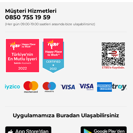
Sıkça Sorulan Sorular
Yves Rocher İnsan Kaynakları
Müşteri Hizmetleri
Bize Ulaşın
0850 755 19 59
Firma Bilgileri
(Her gün 09.00-19.00 saatleri arasında bize ulaşabilirsiniz)
Uygulamamıza Buradan Ulaşabilirsiniz