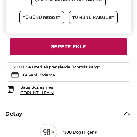
yıldız.
2.YE %50 INDIRIM!
Bu
ürün
699.90 TL
için
TÜMÜNÜ REDDET
TÜMÜNÜ KABUL ET
yorumları
okuyun:
Adet
Arındırıcı
Siyah
Nokta
Karşıtı
Kömür
SEPETE EKLE
Maske-
Süksinik
Asit-
Sebo
Active
1.500TL ve üzeri alışverişlerde ücretsiz kargo
Clear
Botanik
Güvenli Ödeme
Kompleks
Satış Sözleşmesi
GÖRÜNTÜLEYIN
Detay
%98 Doğal İçerik