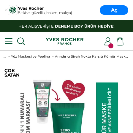
Yves Rocher
Aç
Bitkisel güzellik, bakım, makyaj
HER ALIŞVERİŞTE
DENEME BOY ÜRÜN HEDİYE!
...
Yüz Maskesi ve Peeling
Arındırıcı Siyah Nokta Karşıtı Kömür Maske-Süksinik Asit-Sebo Active Clear Botanik Kompleks
ÇOK
SATAN