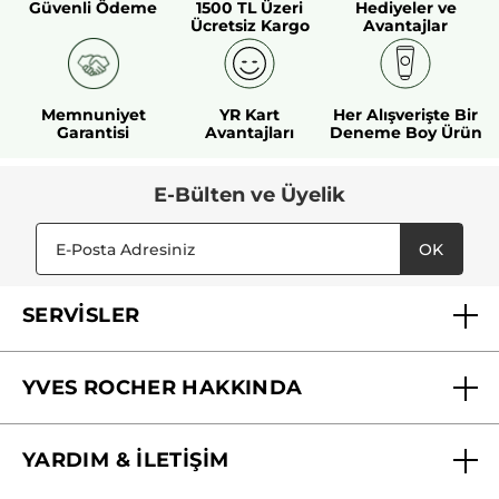
Güvenli Ödeme
1500 TL Üzeri
Hediyeler ve
Ücretsiz Kargo
Avantajlar
Memnuniyet
YR Kart
Her Alışverişte Bir
Garantisi
Avantajları
Deneme Boy Ürün
E-Bülten ve Üyelik
OK
SERVİSLER
Mağazalarımız
YVES ROCHER HAKKINDA
Biz Kimiz ?
YARDIM & İLETİŞİM
Yves Rocher Vakfı