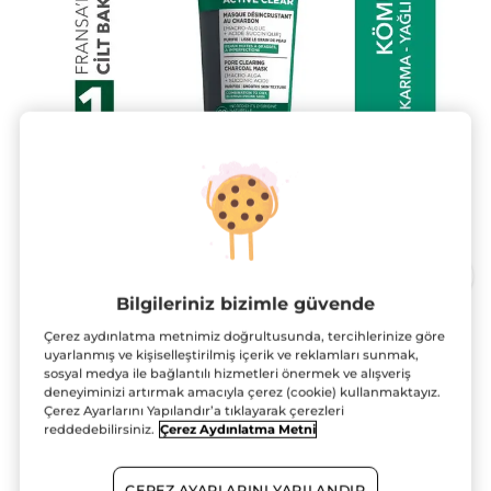
Bilgileriniz bizimle güvende
Çerez aydınlatma metnimiz doğrultusunda, tercihlerinize göre
Arındırıcı Siyah Nokta Karşıtı Kömür
uyarlanmış ve kişiselleştirilmiş içerik ve reklamları sunmak,
Maske-Süksinik Asit-Sebo Active Clear
sosyal medya ile bağlantılı hizmetleri önermek ve alışveriş
deneyiminizi artırmak amacıyla çerez (cookie) kullanmaktayız.
Botanik Kompleks
Çerez Ayarlarını Yapılandır’a tıklayarak çerezleri
reddedebilirsiniz.
Çerez Aydınlatma Metni
75 ml
★★★★★
★★★★★
4.8
(4415)
YORUM EKLE
ÇEREZ AYARLARINI YAPILANDIR
4.8/5