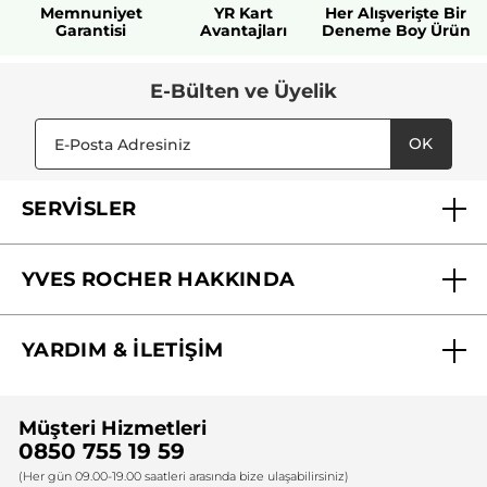
Memnuniyet
YR Kart
Her Alışverişte Bir
Garantisi
Avantajları
Deneme Boy Ürün
E-Bülten ve Üyelik
OK
SERVİSLER
Mağazalarımız
YVES ROCHER HAKKINDA
Biz Kimiz ?
YARDIM & İLETİŞİM
Yves Rocher Vakfı
Sıkça Sorulan Sorular
Yves Rocher İnsan Kaynakları
Müşteri Hizmetleri
Bize Ulaşın
0850 755 19 59
Firma Bilgileri
(Her gün 09.00-19.00 saatleri arasında bize ulaşabilirsiniz)