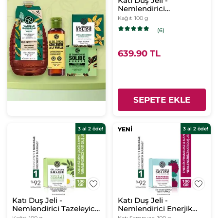
Katı Duş Jeli -
Nemlendirici
Rahatlatıcı Yulaf
Kağıt
100 g
Karabuğday-SLS,SLES
(6)
İçermez,Vegan
639.90 TL
SEPETE EKLE
3 al 2 öde!
YENİ
YENİ
3 al 2 öde!
Katı Duş Jeli -
Katı Duş Jeli -
Nemlendirici Tazeleyici
Nemlendirici Enerjik
Mine Çiçeği Papatya -
Frambuaz Nane -