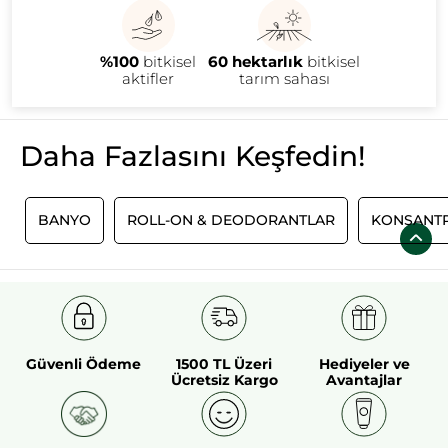
adet 100g katı duş jeli, 500ml sıvı duş jelinin kullanım ömrüne
eşdeğerdir. Vegan formülüyle doğaya saygılı, banyona sade ve
sürdürülebilir bir dokunuş kat!
%100
bitkisel
60 hektarlık
bitkisel
aktifler
tarım sahası
Daha Fazlasını Keşfedin!
I
BANYO
ROLL-ON & DEODORANTLAR
KONSANTR
Güvenli Ödeme
1500 TL Üzeri
Hediyeler ve
Ücretsiz Kargo
Avantajlar