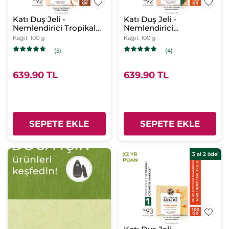
Katı Duş Jeli -
Katı Duş Jeli -
Nemlendirici Tropikal
Nemlendirici
Hindistan Cevizi-
Canlandırıcı Mango
Kağıt
100 g
Kağıt
100 g
SLS,SLES
Kişniş-SLS,SLES
(5)
(4)
İçermez,Vegan
İçermez,Vegan
639.90 TL
639.90 TL
SEPETE EKLE
SEPETE EKLE
3 al 2 öde!