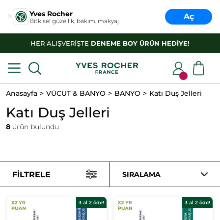
Yves Rocher
Aç
Bitkisel güzellik, bakım, makyaj
HER ALIŞVERİŞTE
DENEME BOY ÜRÜN HEDİYE!
Anasayfa
VÜCUT & BANYO
BANYO
Katı Duş Jelleri
Katı Duş Jelleri
8
ürün bulundu
FILTRELE
SIRALAMA
3 al 2 öde!
3 al 2 öde!