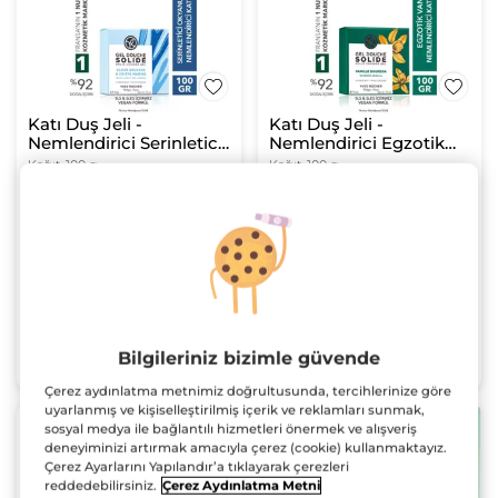
Katı Duş Jeli -
Katı Duş Jeli -
Nemlendirici Serinletici
Nemlendirici Egzotik
Okyanus Esintisi-
Vanilya-SLS,SLES
Kağıt
100 g
Kağıt
100 g
SLS,SLES
İçermez,Vegan
(5)
(19)
İçermez,Vegan
639.90 TL
639.90 TL
SEPETE EKLE
SEPETE EKLE
Bilgileriniz bizimle güvende
Çerez aydınlatma metnimiz doğrultusunda, tercihlerinize göre
uyarlanmış ve kişiselleştirilmiş içerik ve reklamları sunmak,
2 adet ve üzeri %50
sosyal medya ile bağlantılı hizmetleri önermek ve alışveriş
indirim!
deneyiminizi artırmak amacıyla çerez (cookie) kullanmaktayız.
Çerez Ayarlarını Yapılandır’a tıklayarak çerezleri
reddedebilirsiniz.
Çerez Aydınlatma Metni