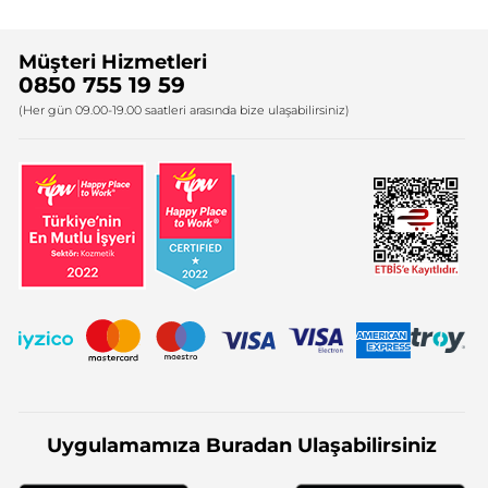
Sıkça Sorulan Sorular
Yves Rocher İnsan Kaynakları
Müşteri Hizmetleri
Bize Ulaşın
0850 755 19 59
Firma Bilgileri
(Her gün 09.00-19.00 saatleri arasında bize ulaşabilirsiniz)
Uygulamamıza Buradan Ulaşabilirsiniz