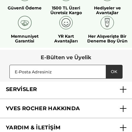
Güvenli Ödeme
1500 TL Üzeri
Hediyeler ve
Ücretsiz Kargo
Avantajlar
Memnuniyet
YR Kart
Her Alışverişte Bir
Garantisi
Avantajları
Deneme Boy Ürün
E-Bülten ve Üyelik
OK
SERVİSLER
Mağazalarımız
YVES ROCHER HAKKINDA
Biz Kimiz ?
YARDIM & İLETİŞİM
Yves Rocher Vakfı