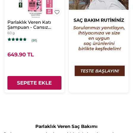
Parlaklık Veren Katı
Şampuan - Cansız
Saçlar / Brillance -
60 g
SLS,SLES
(91)
içermez,Tuzsuz, Vegan
649.90 TL
SEPETE EKLE
Parlaklık Veren Saç Bakımı