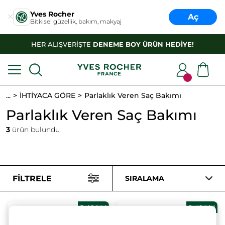
Yves Rocher
Aç
Bitkisel güzellik, bakım, makyaj
HER ALIŞVERİŞTE
DENEME BOY ÜRÜN HEDİYE!
...
İHTİYACA GÖRE
Parlaklık Veren Saç Bakımı
Parlaklık Veren Saç Bakımı
3
ürün bulundu
FILTRELE
SIRALAMA
3 al 2 öde!
3 al 2 öde!