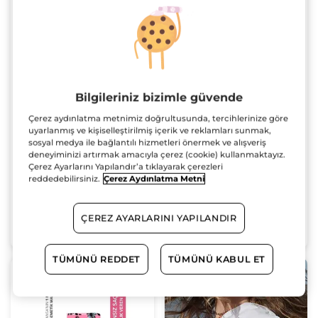
Parlatıcı Frambuaz Saç
Parlatıcı Frambuaz Saç
Sirkesi / Toniği - Normal
Sirkesi / Toniği - Normal
Bilgileriniz bizimle güvende
Saçlar / Brillance -
Saçlar / Brillance -
Şişe
400 ml
Şişe
150 ml
Vegan
Vegan
Çerez aydınlatma metnimiz doğrultusunda, tercihlerinize göre
(210)
(231)
uyarlanmış ve kişiselleştirilmiş içerik ve reklamları sunmak,
sosyal medya ile bağlantılı hizmetleri önermek ve alışveriş
599.90 TL
369.90 TL
deneyiminizi artırmak amacıyla çerez (cookie) kullanmaktayız.
Çerez Ayarlarını Yapılandır’a tıklayarak çerezleri
reddedebilirsiniz.
Çerez Aydınlatma Metni
ÇEREZ AYARLARINI YAPILANDIR
SEPETE EKLE
SEPETE EKLE
TÜMÜNÜ REDDET
TÜMÜNÜ KABUL ET
3 al 2 öde!