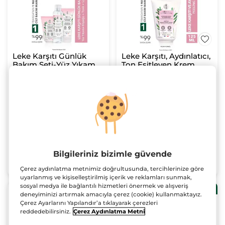
Leke Karşıtı Günlük
Leke Karşıtı, Aydınlatıcı,
Bakım Seti-Yüz Yıkama
Ton Eşitleyen Krem
Köpüğü 125ml &Tonik
Dokulu Peeling - Bright
Set
125 ml
200 ml & Uyku Maskesi
Botanical
(47)
(345)
75 ml
1475.00 TL
769.90 TL
Bilgileriniz bizimle güvende
SEPETE EKLE
SEPETE EKLE
Çerez aydınlatma metnimiz doğrultusunda, tercihlerinize göre
uyarlanmış ve kişiselleştirilmiş içerik ve reklamları sunmak,
sosyal medya ile bağlantılı hizmetleri önermek ve alışveriş
2.ye %50 indirim!
2.ye %50 indirim!
deneyiminizi artırmak amacıyla çerez (cookie) kullanmaktayız.
Çerez Ayarlarını Yapılandır’a tıklayarak çerezleri
reddedebilirsiniz.
Çerez Aydınlatma Metni