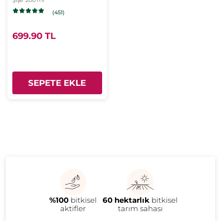
Şişe
200 ml
Bright Botanical
(451)
699.90 TL
SEPETE EKLE
%100
bitkisel
60 hektarlık
bitkisel
aktifler
tarım sahası