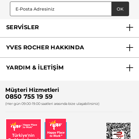
OK
SERVİSLER
Mağazalarımız
YVES ROCHER HAKKINDA
Biz Kimiz ?
YARDIM & İLETİŞİM
Yves Rocher Vakfı
Sıkça Sorulan Sorular
Yves Rocher İnsan Kaynakları
Müşteri Hizmetleri
Bize Ulaşın
0850 755 19 59
Firma Bilgileri
(Her gün 09.00-19.00 saatleri arasında bize ulaşabilirsiniz)