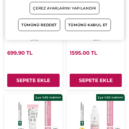
ÇEREZ AYARLARINI YAPILANDIR
Yüz Yıkama Köpüğü -
Cilt Serumu - Leke ve
TÜMÜNÜ REDDET
TÜMÜNÜ KABUL ET
Leke ve Kırışık Karşıtı
Kırışık Karşıtı Bitkisel
Bitkisel Kompleks
Kompleks Bakım /
Tüp
125 ml
Pompalı Şişe
30 ml
Bakım / Bright
Bright Botanical
(385)
(231)
Botanical
699.90 TL
1595.00 TL
SEPETE EKLE
SEPETE EKLE
2.ye %50 indirim!
2.ye %50 indirim!