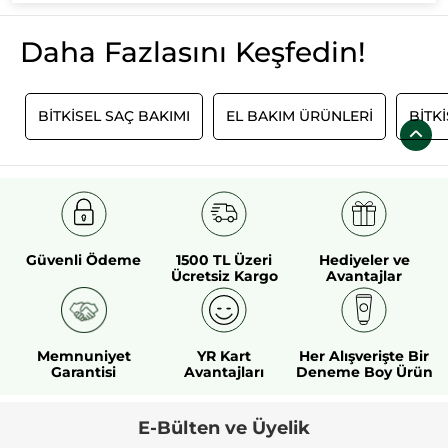
Daha Fazlasını Keşfedin!
E
BITKISEL SAÇ BAKIMI
EL BAKIM ÜRÜNLERI
BITK
Güvenli Ödeme
1500 TL Üzeri
Hediyeler ve
Ücretsiz Kargo
Avantajlar
Memnuniyet
YR Kart
Her Alışverişte Bir
Garantisi
Avantajları
Deneme Boy Ürün
E-Bülten ve Üyelik