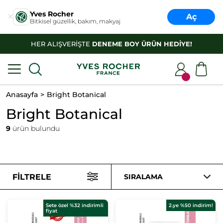
Yves Rocher
Aç
Bitkisel güzellik, bakım, makyaj
HER ALIŞVERİŞTE
DENEME BOY ÜRÜN HEDİYE!
Anasayfa
Bright Botanical
Bright Botanical
9
ürün bulundu
FILTRELE
SIRALAMA
Sete özel %32 indirimli
2.ye %50 indirim!
fiyat