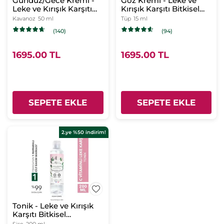
Gündüz/Gece Kremi -
Göz Kremi - Leke ve
Leke ve Kırışık Karşıtı
Kırışık Karşıtı Bitkisel
Bitkisi Kompleks Bakım
Kompleks Bakım /
Kavanoz
50 ml
Tüp
15 ml
/ Bright Botanical
Bright Botanical
(140)
(94)
1695.00 TL
1695.00 TL
SEPETE EKLE
SEPETE EKLE
2.ye %50 indirim!
Tonik - Leke ve Kırışık
Karşıtı Bitkisel
Kompleks Bakım /