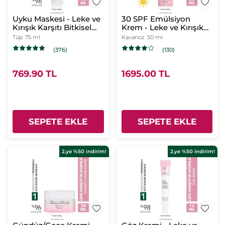
Uyku Maskesi - Leke ve
30 SPF Emülsiyon
Kırışık Karşıtı Bitkisel
Krem - Leke ve Kırışık
Kompleks Bakım /
Karşıtı Bitkisel
Tüp
75 ml
Kavanoz
50 ml
Bright Botanical
Kompleks Bakım /
(376)
(130)
Bright Botanical
769.90 TL
1695.00 TL
SEPETE EKLE
SEPETE EKLE
2.ye %50 indirim!
2.ye %50 indirim!