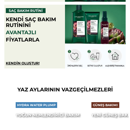
SAÇ BAKIM RUTİNİ
KENDI SAÇ BAKIM
RUTININI
AVANTAJLI
FIYATLARLA
KENDIN OLUŞTUR!
YAZ AYLARININ VAZGEÇILMEZLERI
HYDRA WATER PLUMP
GÜNEŞ BAKIMI
YOĞUN NEMLENDIRICI BAKIM
YENI GÜNEŞ BAKIM