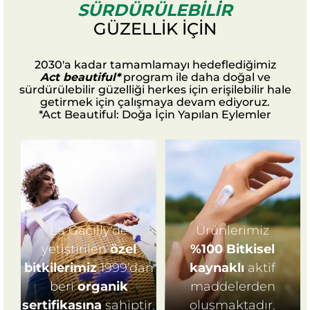
SÜRDÜRÜLEBILIR
GÜZELLİK İÇİN
2030'a kadar tamamlamayı hedeflediğimiz
Act beautiful*
program ile daha doğal ve
sürdürülebilir güzelliği herkes için erişilebilir hale
getirmek için çalışmaya devam ediyoruz.
*Act Beautiful: Doğa İçin Yapılan Eylemler
La Gacilly'de
Ürünlerimiz
yetiştirilen
özel
%100 Bitkisel
bitkilerimiz
1999’dan
kaynaklı
aktif
beri
organik
maddelerden
sertifikasına
sahiptir.
oluşmaktadır.