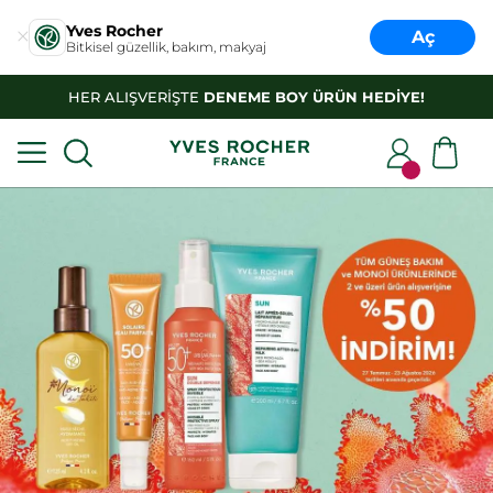
Yves Rocher
Aç
Bitkisel güzellik, bakım, makyaj
HER ALIŞVERİŞTE
DENEME BOY ÜRÜN HEDİYE!