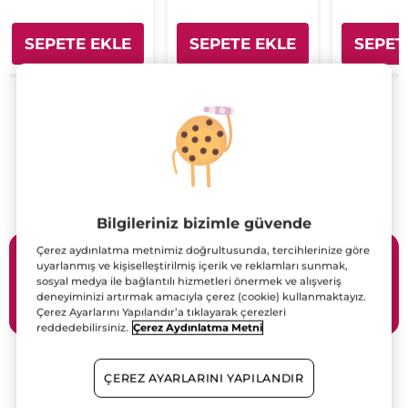
SEPETE EKLE
SEPETE EKLE
SEPET
TÜMÜNÜ GÖR
Bilgileriniz bizimle güvende
Çerez aydınlatma metnimiz doğrultusunda, tercihlerinize göre
Size özel kampanyalarınız
uyarlanmış ve kişiselleştirilmiş içerik ve reklamları sunmak,
sepetinizde sizi bekliyor,
sosyal medya ile bağlantılı hizmetleri önermek ve alışveriş
yararlanmak için
deneyiminizi artırmak amacıyla çerez (cookie) kullanmaktayız.
Giriş Yap!
Çerez Ayarlarını Yapılandır’a tıklayarak çerezleri
reddedebilirsiniz.
Çerez Aydınlatma Metni
ÇEREZ AYARLARINI YAPILANDIR
GÜNCEL
KAMPANYALAR