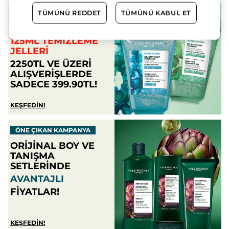
ÖNE ÇIKAN KAMPANYA
TÜMÜNÜ REDDET
TÜMÜNÜ KABUL ET
AYIN ÜRÜNLERI:
125ML TEMIZLEME
JELLERI
2250TL VE ÜZERI
ALIŞVERIŞLERDE
SADECE 399.90TL!
KEŞFEDİN!
ÖNE ÇIKAN KAMPANYA
ORIJINAL BOY VE
TANIŞMA
SETLERINDE
AVANTAJLI
FIYATLAR!
KEŞFEDİN!