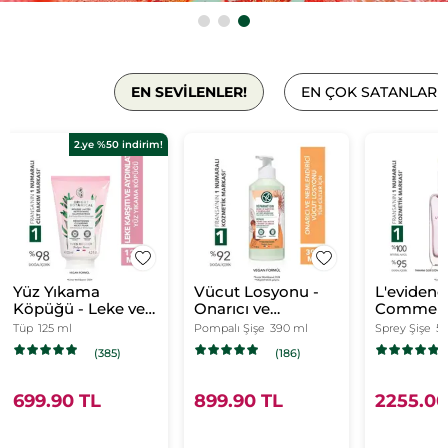
EN SEVİLENLER!
EN ÇOK SATANLAR
2.ye %50 indirim!
Yüz Yıkama
Vücut Losyonu -
L'eviden
Köpüğü - Leke ve
Onarıcı ve
Comme 
Kırışık Karşıtı
Nemlendirici /
Evidence
Tüp
125 ml
Pompalı Şişe
390 ml
Sprey Şişe
5
Bitkisel Kompleks
Reparation
Parfüm-
(385)
(186)
Bakım / Bright
Botanical
699.90 TL
899.90 TL
2255.00