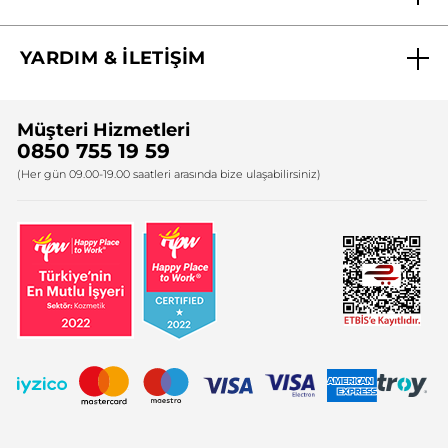
Biz Kimiz ?
YARDIM & İLETİŞİM
Yves Rocher Vakfı
Sıkça Sorulan Sorular
Yves Rocher İnsan Kaynakları
Müşteri Hizmetleri
Bize Ulaşın
0850 755 19 59
Firma Bilgileri
(Her gün 09.00-19.00 saatleri arasında bize ulaşabilirsiniz)