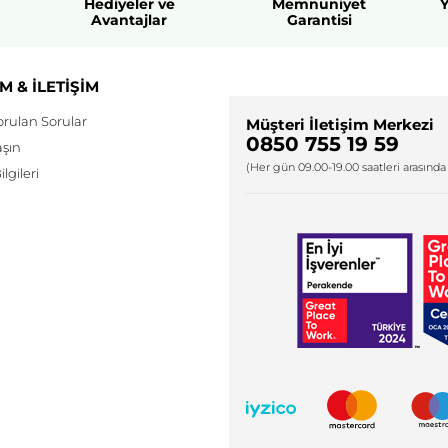
Hediyeler ve
Memnuniyet
Y
Avantajlar
Garantisi
M & İLETİŞİM
orulan Sorular
Müşteri İletişim Merkezi
0850 755 19 59
aşın
(Her gün 09.00-19.00 saatleri arasında 
lgileri