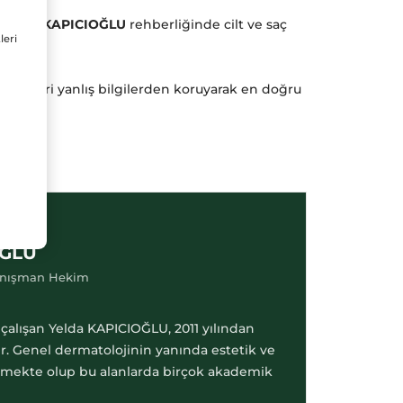
r. Yelda KAPICIOĞLU
rehberliğinde cilt ve saç
leri
keticileri yanlış bilgilerden koruyarak en doğru
OĞLU
Danışman Hekim
çalışan Yelda KAPICIOĞLU, 2011 yılından
r. Genel dermatolojinin yanında estetik ve
enmekte olup bu alanlarda birçok akademik