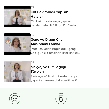
ve etkili bakım yöntemlerini
paylaşıyor.
03
Cilt Bakımında Yapılan
Hatalar
Cilt bakımında sıkça yapılan
hatalar nelerdir? Prof. Dr. Yelda
Kapıcıoğlu yanlış uygulamaların
cilde verdiği zararları ve doğru
04
bakım rutini için önerileri
Genç ve Olgun Cilt
anlatıyor.
Arasındaki Farklar
Prof. Dr. Yelda Kapıcıoğlu genç
ve olgun cilt arasındaki farkları ele
alıyor. Her yaşta cildin ihtiyaç
duyduğu bakım adımlarını ve
05
dikkat edilmesi gerekenleri
Makyaj ve Cilt Sağlığı
paylaşıyor.
Tüyoları
Sivilceye eğilimli ciltlerde makyaj
yaparken nelere dikkat edilmeli?
Gözenekleri tıkamayan ürün
seçimi, doğru nemlendirme ve
06
etkili temizliğin cilt dengesi için
Doğru Cilt Bakım Rutini
önemini uzmanından dinliyoruz.
Prof. Dr. Yelda Kapıcıoğlu doğru
cilt bakım rutininin nasıl
oluşturulması gerektiğini ve