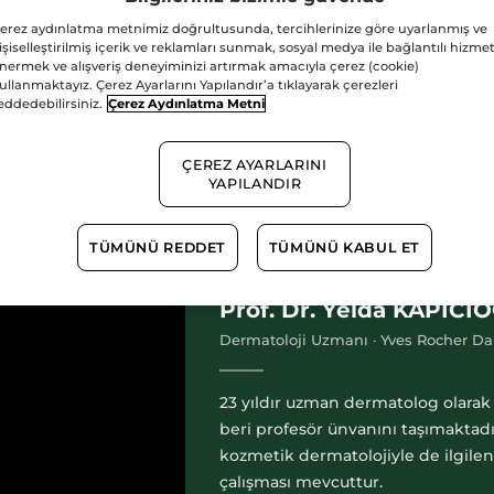
ik Laboratuvarları öncülüğünde ve Uzman Dermatolog
Prof. D
erez aydınlatma metnimiz doğrultusunda, tercihlerinize göre uyarlanmış ve
işiselleştirilmiş içerik ve reklamları sunmak, sosyal medya ile bağlantılı hizmet
rle buluşturmak için oluşturulmuş herkese açık bir platformdur.
nermek ve alışveriş deneyiminizi artırmak amacıyla çerez (cookie)
ullanmaktayız. Çerez Ayarlarını Yapılandır’a tıklayarak çerezleri
eddedebilirsiniz.
Çerez Aydınlatma Metni
nelik zengin içeriklerle bilgi talep eden herkese ulaşmak ve tü
cımızdır.
ÇEREZ AYARLARINI
YAPILANDIR
g
TÜMÜNÜ REDDET
TÜMÜNÜ KABUL ET
DANIŞMAN HEKIM
Prof. Dr. Yelda KAPICI
Dermatoloji Uzmanı · Yves Rocher 
23 yıldır uzman dermatolog olarak 
beri profesör ünvanını taşımaktadı
kozmetik dermatolojiyle de ilgil
çalışması mevcuttur.