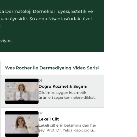
a Dermatoloji Dernekleri üyesi, Estetik ve
cu üyesidir. Şu anda Nişantaşı'ndaki özel
.
viyor.
Yves Rocher İle Dermadiyalog Video Serisi
6
01
Doğru Kozmetik Seçimi
Cildimize uygun kozmetik
ürünleri seçerken nelere dikkat
etmeliyiz? Prof. Dr. Yelda
Kapıcıoğlu doğru kozmetik
seçiminin cilt sağlığı üzerindeki
02
etkilerini anlatıyor.
Lekeli Cilt
8
Lekeli ciltlerin bakımına dair her
şey. Prof. Dr. Yelda Kapıcıoğlu
leke tiplerini, oluşum nedenlerini