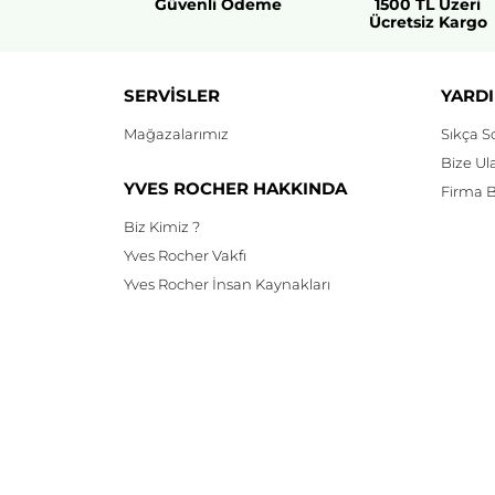
Güvenli Ödeme
1500 TL Üzeri
Ücretsiz Kargo
SERVİSLER
YARDI
Mağazalarımız
Sıkça S
Bize Ul
YVES ROCHER HAKKINDA
Firma Bi
Biz Kimiz ?
Yves Rocher Vakfı
Yves Rocher İnsan Kaynakları