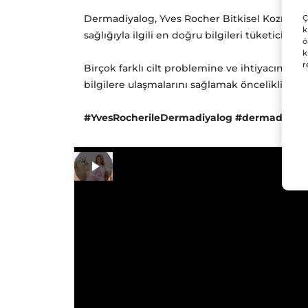
Dermadiyalog, Yves Rocher Bitkisel Kozmet
Ç
k
sağlığıyla ilgili en doğru bilgileri tüketicile
ö
k
r
Birçok farklı cilt problemine ve ihtiyacına yö
bilgilere ulaşmalarını sağlamak öncelikli ama
#YvesRocherileDermadiyalog #dermadiyalo