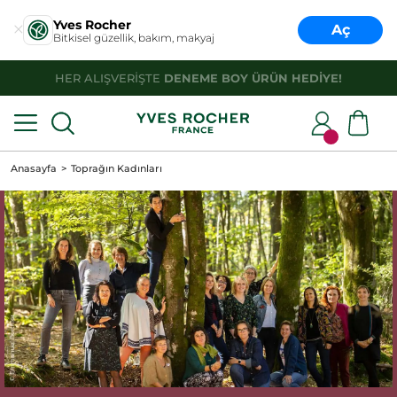
Yves Rocher
Aç
Bitkisel güzellik, bakım, makyaj
HER ALIŞVERİŞTE
DENEME BOY ÜRÜN HEDİYE!
Anasayfa
Toprağın Kadınları