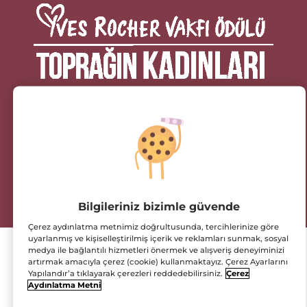
2026 BAŞVURULARI BAŞLADI!
Her gün bir yerlerde kadınlar, dünyayı değiştirmek
için harekete geçiyor.
Yves Rocher Vakfı, kadınların çevre için
mücadelelerine ışık tutuyor.
Bilgileriniz bizimle güvende
Çerez aydınlatma metnimiz doğrultusunda, tercihlerinize göre
uyarlanmış ve kişiselleştirilmiş içerik ve reklamları sunmak, sosyal
medya ile bağlantılı hizmetleri önermek ve alışveriş deneyiminizi
artırmak amacıyla çerez (cookie) kullanmaktayız. Çerez Ayarlarını
HİKAYEMİZ
Yapılandır’a tıklayarak çerezleri reddedebilirsiniz.
Çerez
Aydınlatma Metni