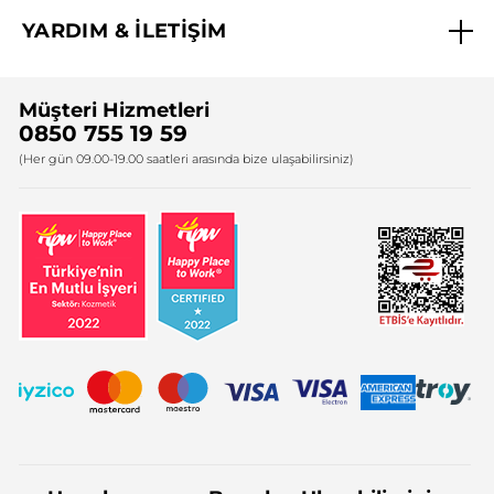
Biz Kimiz ?
YARDIM & İLETİŞİM
Yves Rocher Vakfı
Sıkça Sorulan Sorular
Yves Rocher İnsan Kaynakları
Müşteri Hizmetleri
Bize Ulaşın
0850 755 19 59
Firma Bilgileri
(Her gün 09.00-19.00 saatleri arasında bize ulaşabilirsiniz)