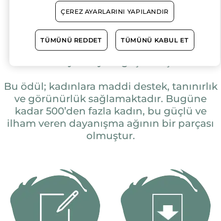
Yves Rocher Vakfı Toprağın Kadınları
ÇEREZ AYARLARINI YAPILANDIR
Ödülü, 2001 yılında Jacques Rocher ve
babası Yves Rocher tarafından, doğa için
TÜMÜNÜ REDDET
TÜMÜNÜ KABUL ET
projeler yürüten kadınları desteklemek
amacıyla hayata geçirilmiştir.
Bu ödül; kadınlara maddi destek, tanınırlık
ve görünürlük sağlamaktadır. Bugüne
kadar 500’den fazla kadın, bu güçlü ve
ilham veren dayanışma ağının bir parçası
olmuştur.