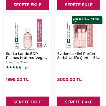
SEPETE EKLE
SEPETE EKLE
Sete özel %32 indirimli
fiyat
Sur La Lande EDP-
Evidence Mini Parfüm
Pleines Natures-Vegan-
Serisi Kadife Çantalı 3’lü
30ml
Set-EDP 50 ml & Duş
Sprey Şişe
30 ml
Jeli 200 ml& Vücut
(7)
Losyonu 200 ml
1995.00 TL
3000.00 TL
SEPETE EKLE
SEPETE EKLE