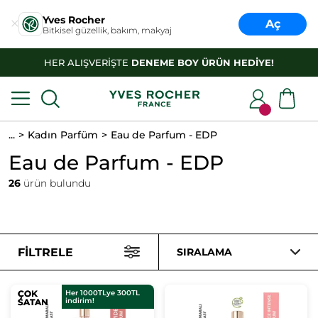
Yves Rocher
Aç
Bitkisel güzellik, bakım, makyaj
HER ALIŞVERİŞTE
DENEME BOY ÜRÜN HEDİYE!
...
Kadın Parfüm
Eau de Parfum - EDP
Eau de Parfum - EDP
26
ürün bulundu
FILTRELE
SIRALAMA
ÇOK
ÇOK
Her 1000TLye 300TL
indirim!
SATAN
SATAN