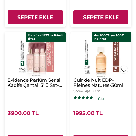
SEPETE EKLE
SEPETE EKLE
Sete özel %33 indirimli
Her 1000TLye 300TL
fiyat
indirim!
Evidence Parfüm Serisi
Cuir de Nuit EDP-
Kadife Çantalı 3’lü Set-
Pleines Natures-30ml
EDP 100 ml & Duş Jeli
Sprey Şişe
30 ml
200 ml& Vücut
(14)
Losyonu 200 ml
3900.00 TL
1995.00 TL