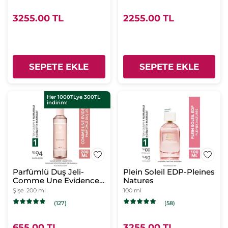
3255.00 TL
2255.00 TL
SEPETE EKLE
SEPETE EKLE
Her 1000TLye 300TL
indirim!
Parfümlü Duş Jeli-
Plein Soleil EDP-Pleines
Comme Une Evidence-
Natures
Kadın Parfüm- Vegan
Şişe
200 ml
100 ml
(127)
(58)
655.00 TL
3255.00 TL