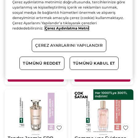
Çerez aydınlatma metnimiz doğrultusunda, tercihlerinize göre
uyarlanmış ve kişiselleştirilmiş içerik ve reklamları sunmak,
Cuir de Nuit EDP-
Sur La Lande EDP-
sosyal medya ile bağlantılı hizmetleri önermek ve alışveriş
Pleines Natures
Pleines Natures-Vegan
deneyiminizi artırmak amacıyla çerez (cookie) kullanmaktayız.
Sprey Şişe
100 ml
Sprey Şişe
100 ml
Çerez Ayarlarını Yapılandır’a tıklayarak çerezleri
reddedebilirsiniz.
Çerez Aydınlatma Metni
(635)
(522)
3255.00 TL
3255.00 TL
ÇEREZ AYARLARINI YAPILANDIR
TÜMÜNÜ REDDET
TÜMÜNÜ KABUL ET
SEPETE EKLE
SEPETE EKLE
ÇOK
ÇOK
Her 1000TLye 300TL
indirim!
SATAN
SATAN