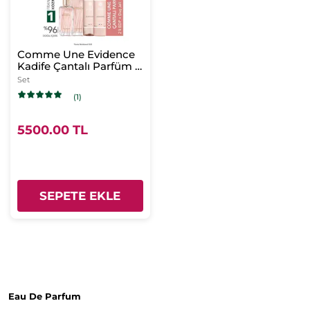
Comme Une Evidence
Kadife Çantalı Parfüm -
Vücut Seti-EDP 100 ml
Set
& EDP 50 ml &Vücut
(1)
Losyonu 200 ml & Duş
Jeli 200 ml & Kadife
Çanta
5500.00 TL
SEPETE EKLE
Eau De Parfum