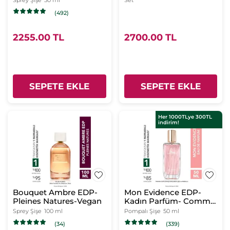
Sprey Şişe
50 ml
Set
La Lande EDP 30ml
(492)
2255.00 TL
2700.00 TL
SEPETE EKLE
SEPETE EKLE
Her 1000TLye 300TL
indirim!
Bouquet Ambre EDP-
Mon Evidence EDP-
Pleines Natures-Vegan
Kadın Parfüm- Comme
Une Evidence
Sprey Şişe
100 ml
Pompalı Şişe
50 ml
(34)
(339)