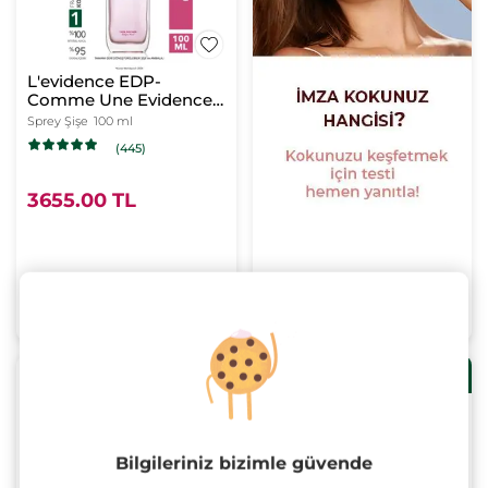
L'evidence EDP-
Comme Une Evidence-
Kadın Parfüm-Vegan
Sprey Şişe
100 ml
(445)
3655.00 TL
SEPETE EKLE
Her 1000TLye 300TL
Her 1000TLye 300TL
indirim!
indirim!
Bilgileriniz bizimle güvende