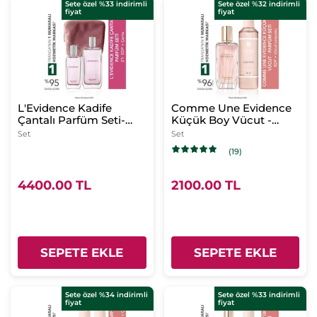
Sete özel %33 indirimli
Sete özel %32 indirimli
fiyat
fiyat
L'Evidence Kadife
Comme Une Evidence
Çantalı Parfüm Seti-
Küçük Boy Vücut -
EDT 100 ml & EDT 50
Parfüm Seti-EDP 50 ml
Set
Set
ml& Kadife Pembe
&Vücut Losyonu 200
(19)
Çanta
ml
4400.00 TL
2100.00 TL
SEPETE EKLE
SEPETE EKLE
Sete özel %34 indirimli
Sete özel %33 indirimli
fiyat
fiyat