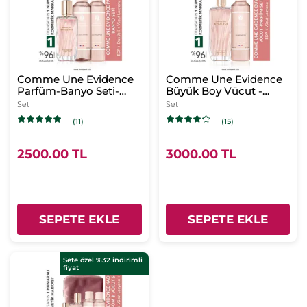
Comme Une Evidence
Comme Une Evidence
Parfüm-Banyo Seti-
Büyük Boy Vücut -
EDP 50 ml & Vücut
Parfüm Seti-EDP 100
Set
Set
Losyonu 200 ml & Duş
ml &Vücut Losyonu
(11)
(15)
Jeli 200 ml
200 ml
2500.00 TL
3000.00 TL
SEPETE EKLE
SEPETE EKLE
Sete özel %32 indirimli
fiyat