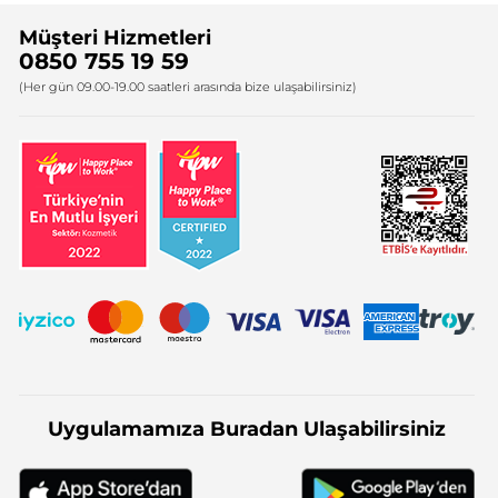
Sıkça Sorulan Sorular
Yves Rocher İnsan Kaynakları
Müşteri Hizmetleri
Bize Ulaşın
0850 755 19 59
Firma Bilgileri
(Her gün 09.00-19.00 saatleri arasında bize ulaşabilirsiniz)
Uygulamamıza Buradan Ulaşabilirsiniz