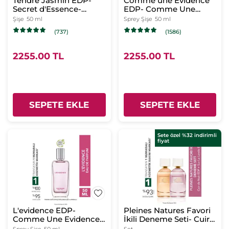
Tendre Jasmin EDP-
Comme une Evidence
Secret d'Essence-
EDP- Comme Une
Kadın Parfüm-Vegan
Evidence- Kadın
Şişe
50 ml
Sprey Şişe
50 ml
Parfüm
(737)
(1586)
2255.00 TL
2255.00 TL
SEPETE EKLE
SEPETE EKLE
Sete özel %32 indirimli
fiyat
L'evidence EDP-
Pleines Natures Favori
Comme Une Evidence-
İkili Deneme Seti- Cuir
Kadın Parfüm-Vegan
de Nuit EDP 30ml & Sur