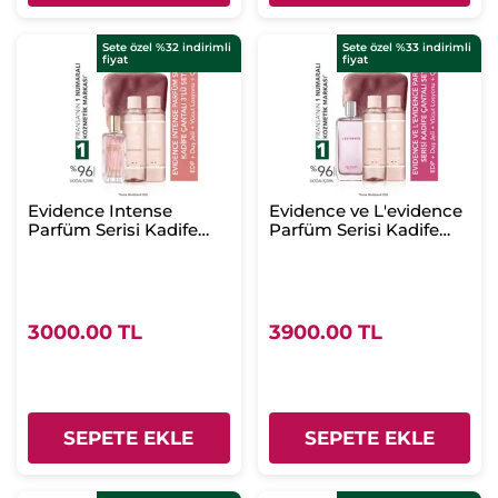
Sete özel %32 indirimli
Sete özel %33 indirimli
fiyat
fiyat
Evidence Intense
Evidence ve L'evidence
Parfüm Serisi Kadife
Parfüm Serisi Kadife
Çantalı 3’lü Set-EDP 50
Çantalı Seti- EDT 100 ml
ml & Duş Jeli 200 ml&
& Duş Jeli 200 ml&
Vücut Losyonu 200 ml
Vücut Losyonu 200 ml
3000.00 TL
3900.00 TL
SEPETE EKLE
SEPETE EKLE