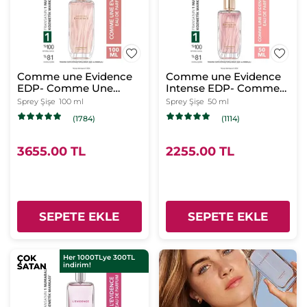
Comme une Evidence
Comme une Evidence
EDP- Comme Une
Intense EDP- Comme
Evidence- Kadın
Une Evidence- Kadın
Sprey Şişe
100 ml
Sprey Şişe
50 ml
Parfüm
Parfüm
(1784)
(1114)
3655.00 TL
2255.00 TL
SEPETE EKLE
SEPETE EKLE
ÇOK
ÇOK
Her 1000TLye 300TL
indirim!
SATAN
SATAN