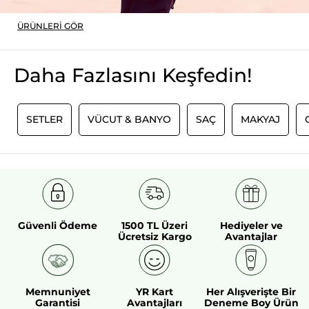
ÜRÜNLERI GÖR
Daha Fazlasını Keşfedin!
K
SETLER
VÜCUT & BANYO
SAÇ
MAKYAJ
Güvenli Ödeme
1500 TL Üzeri
Hediyeler ve
Ücretsiz Kargo
Avantajlar
Memnuniyet
YR Kart
Her Alışverişte Bir
Garantisi
Avantajları
Deneme Boy Ürün