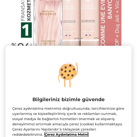
Comme Une Evidence Parfüm-Banyo
Bilgileriniz bizimle güvende
Seti-EDP 50 ml & Vücut Losyonu 200
Çerez aydınlatma metnimiz doğrultusunda, tercihlerinize göre
ml & Duş Jeli 200 ml
uyarlanmış ve kişiselleştirilmiş içerik ve reklamları sunmak,
sosyal medya ile bağlantılı hizmetleri önermek ve alışveriş
★★★★★
★★★★★
4.7
(11)
YORUM EKLE
deneyiminizi artırmak amacıyla çerez (cookie) kullanmaktayız.
4.7/5
Çerez Ayarlarını Yapılandır’a tıklayarak çerezleri
yıldız.
reddedebilirsiniz.
Çerez Aydınlatma Metni
SETE ÖZEL %34 INDIRIMLI FIYAT
Bu