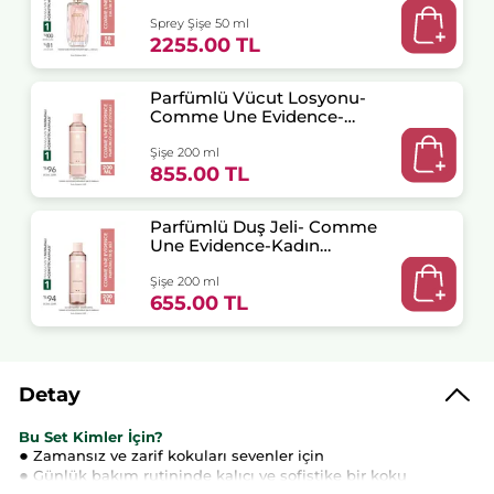
Kadın Parfüm
Sprey Şişe 50 ml
2255.00 TL
Parfümlü Vücut Losyonu-
Comme Une Evidence-
Kadın Parfüm-Vegan
Şişe 200 ml
855.00 TL
Parfümlü Duş Jeli- Comme
Une Evidence-Kadın
Parfüm- Vegan
Şişe 200 ml
655.00 TL
Detay
Bu Set Kimler İçin?
●
Zamansız ve zarif kokuları sevenler için
●
Günlük bakım rutininde kalıcı ve sofistike bir koku