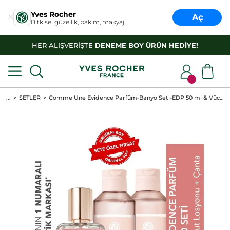
Yves Rocher
Aç
Bitkisel güzellik, bakım, makyaj
HER ALIŞVERİŞTE
DENEME BOY ÜRÜN HEDİYE!
...
SETLER
Comme Une Evidence Parfüm-Banyo Seti-EDP 50 ml & Vücut Losyonu 200 ml & Duş Jeli 200 ml