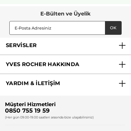
E-Bülten ve Üyelik
OK
SERVİSLER
Mağazalarımız
YVES ROCHER HAKKINDA
Biz Kimiz ?
YARDIM & İLETİŞİM
Yves Rocher Vakfı
Sıkça Sorulan Sorular
Yves Rocher İnsan Kaynakları
Müşteri Hizmetleri
Bize Ulaşın
0850 755 19 59
Firma Bilgileri
(Her gün 09.00-19.00 saatleri arasında bize ulaşabilirsiniz)