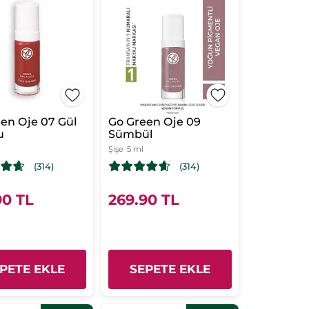
en Oje 07 Gül
Go Green Oje 09
u
Sümbül
Şişe
5 ml
(314)
(314)
90 TL
269.90 TL
PETE EKLE
SEPETE EKLE