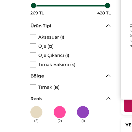
269 TL
428 TL
Ürün Tipi
Ç
k
ö
Aksesuar
(
)
1
Bit
k
İksi
Oje
(
)
r
12
Şişe
Oje Çıkarıcı
(
)
1
Tırnak Bakımı
(
)
4
42
Bölge
Tırnak
(
)
16
Renk
(2)
(2)
(1)
YE
YE