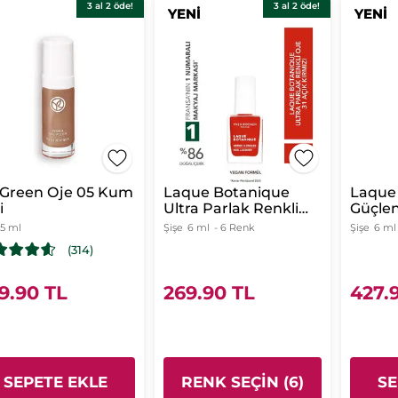
3 al 2 öde!
3 al 2 öde!
YENİ
YENİ
YENİ
YENİ
 Green Oje 05 Kum
Laque Botanique
Laque
i
Ultra Parlak Renkli
Güçlen
Vegan Oje
Tırnak
5 ml
Şişe
6 ml
- 6 Renk
Şişe
6 ml
(314)
9.90 TL
269.90 TL
427.
SEPETE EKLE
RENK SEÇIN (6)
SE