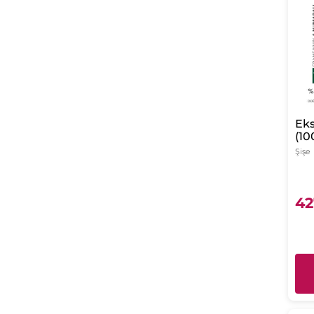
Eks
(10
& 
Şişe
42