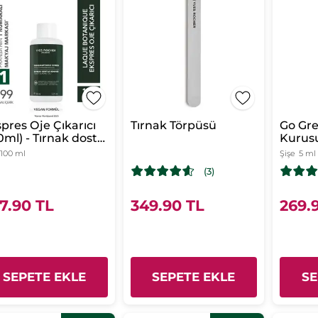
pres Oje Çıkarıcı
Tırnak Törpüsü
Go Gre
0ml) - Tırnak dostu
Kurus
Vegan
100 ml
Şişe
5 ml
(3)
7.90 TL
349.90 TL
269.
SEPETE EKLE
SEPETE EKLE
SE