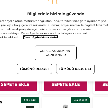
Bilgileriniz bizimle güvende
erez aydınlatma metnimiz doğrultusunda, tercihlerinize göre uyarlanmış ve
işiselleştirilmiş içerik ve reklamları sunmak, sosyal medya ile bağlantılı hizmet
nermek ve alışveriş deneyiminizi artırmak amacıyla çerez (cookie)
kisel Tırnak Bakım
Go Green Oje 04 Bej
Jel Etk
ullanmaktayız. Çerez Ayarlarını Yapılandır’a tıklayarak çerezleri
ri
Pembe
Parlatı
eddedebilirsiniz.
Çerez Aydınlatma Metni
5 ml
Şişe
5 ml
Şişe
5 ml
(246)
(314)
ÇEREZ AYARLARINI
YAPILANDIR
7.90 TL
269.90 TL
269.
TÜMÜNÜ REDDET
TÜMÜNÜ KABUL ET
SEPETE EKLE
SEPETE EKLE
SE
3 al 2 öde!
3 al 2 öde!
Nİ
Nİ