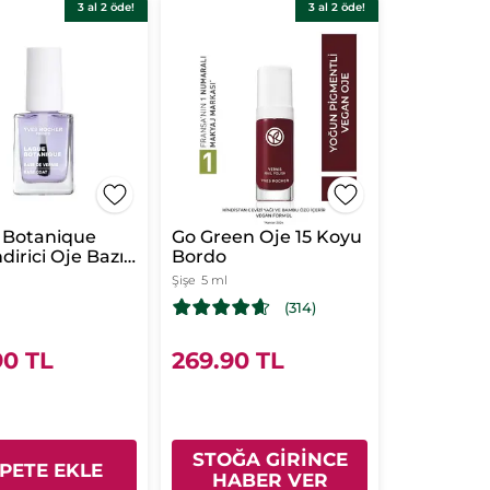
3 al 2 öde!
3 al 2 öde!
 Botanique
Go Green Oje 15 Koyu
dirici Oje Bazı
Bordo
 Dostu & Vegan
Şişe
5 ml
(314)
90 TL
269.90 TL
STOĞA GİRİNCE
PETE EKLE
HABER VER