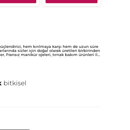
 güçlendirici, hem kırılmaya karşı hem de uzun süre
larında sizler için doğal olarak üretilen birbirinden
r, Fransız manikür ojeleri, tırnak bakım ürünleri ile
 bu önemli detayı Yves Rocher farkıyla yaşayın!
k
bitkisel