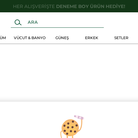
HER ALIŞVERİŞTE
DENEME BOY ÜRÜN HEDİYE!
FÜM
VÜCUT & BANYO
GÜNEŞ
ERKEK
SETLER
3 al 2 öde!
3 al 2 öde!