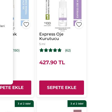
leri
ili Tırnak
Express Oje
cısı
Kurutucu
5 ml
(150)
(62)
90 TL
427.90 TL
PETE EKLE
SEPETE EKLE
3 al 2 öde!
3 al 2 öde!