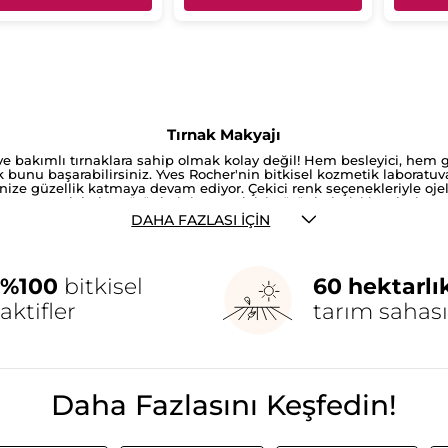
Tırnak Makyajı
 ve bakımlı tırnaklara sahip olmak kolay değil! Hem besleyici, hem
 bunu başarabilirsiniz. Yves Rocher'nin bitkisel kozmetik laboratuvar
inize güzellik katmaya devam ediyor. Çekici renk seçenekleriyle ojele
uygun tırnak bakım ürünlerini seçmek için ürünlerimizi inceleyin ve
DAHA FAZLASI İÇIN
%100
bitkisel
60 hektarlı
aktifler
tarım sahası
Daha Fazlasını Keşfedin!