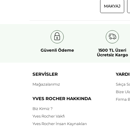
MAKYAJ
Güvenli Ödeme
1500 TL Üzeri
Ücretsiz Kargo
SERVİSLER
YARDI
Mağazalarımız
Sıkça S
Bize Ul
YVES ROCHER HAKKINDA
Firma Bi
Biz Kimiz ?
Yves Rocher Vakfı
Yves Rocher İnsan Kaynakları