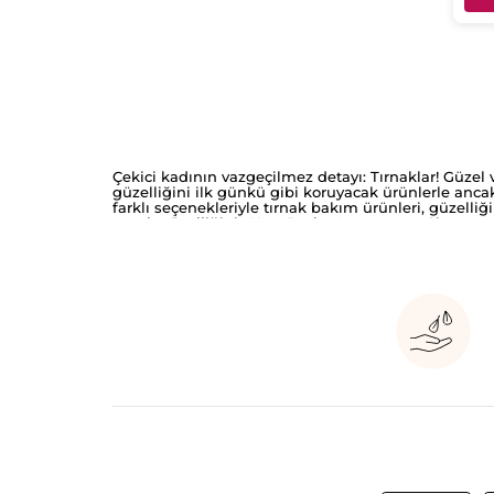
Çekici kadının vazgeçilmez detayı: Tırnaklar! Güzel
güzelliğini ilk günkü gibi koruyacak ürünlerle ancak
farklı seçenekleriyle tırnak bakım ürünleri, güzelliğ
tırnak güzelliğiniz Yves Rocher'ye emanet. Size en 