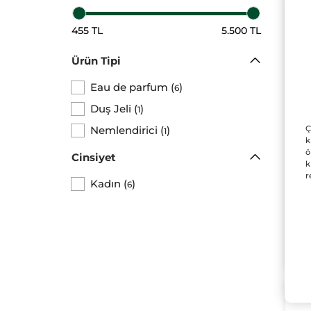
455 TL
5.500 TL
Ürün Tipi
Eau de parfum
(
)
6
Co
Ev
Duş Jeli
(
)
1
Co
Spre
Nemlendirici
(
)
Ç
1
Evi
k
Pa
ö
Cinsiyet
k
36
r
Kadın
(
)
6