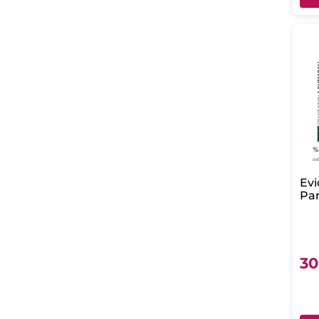
Evi
Par
Çan
50 
ml
20
30