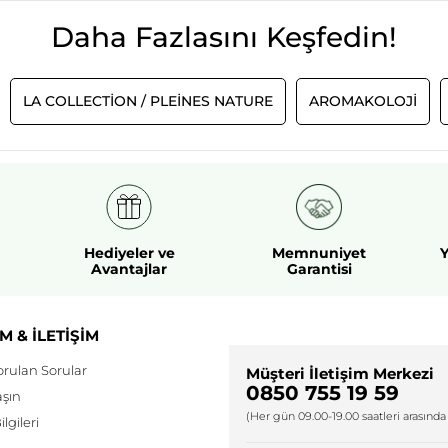
Daha Fazlasını Keşfedin!
LA COLLECTION / PLEINES NATURE
AROMAKOLOJI
Hediyeler ve
Memnuniyet
Y
Avantajlar
Garantisi
M & İLETİŞİM
orulan Sorular
Müşteri İletişim Merkezi
0850 755 19 59
aşın
(Her gün 09.00-19.00 saatleri arasında 
lgileri