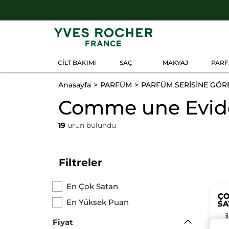
CİLT BAKIMI
SAÇ
MAKYAJ
PAR
Anasayfa
PARFÜM
PARFÜM SERİSİNE GÖR
Comme une Evid
19
ürün bulundu
Filtreler
En Çok Satan
Ç
Ç
En Yüksek Puan
SA
SA
Fiyat