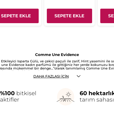
SEPETE EKLE
SEPETE EKLE
SE
Comme Une Evidence
tkileyici Isparta Gülü, ve çekici paçuli ile zarif, Hint yasemini ile s
ne Evidence kadın parfümü ile gittiğiniz her yerde kokunuzu bırakın
rın arasında mükemmel bir denge…”olarak tanımlamış Comme Une E
n dengeli erkeklerin seçimi…
DAHA FAZLASI İÇIN
%100
bitkisel
60 hektarlı
aktifler
tarım sahası