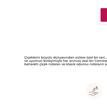
Çiçeklerin büyülü dünyasından sizlere özel bir seri… E
ve uyumun birleşimiyle her anınıza özel bir Comme u
baharatlı çiçek notaları ve klasik odunsu notala
Maisondieu. Farklı kokuların birleşimini tercih ede