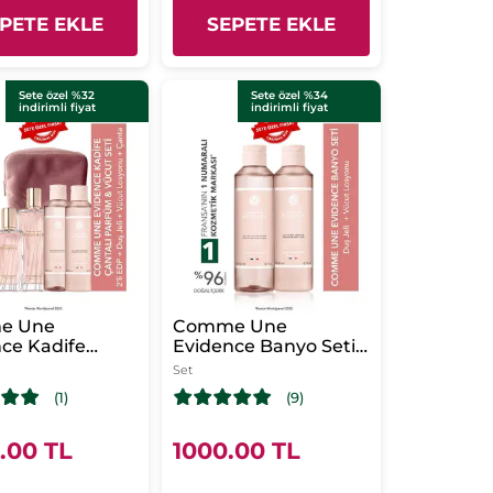
PETE EKLE
SEPETE EKLE
Sete özel %32
Sete özel %34
indirimli fiyat
indirimli fiyat
e Une
Comme Une
ce Kadife
Evidence Banyo Seti-
ı Parfüm -
Duş Jeli 200 ml
Set
Seti-EDP 100
&Vücut Losyonu 200
(1)
(9)
DP 50 ml
ml
t Losyonu 200
uş Jeli 200 ml &
.00 TL
1000.00 TL
 Çanta