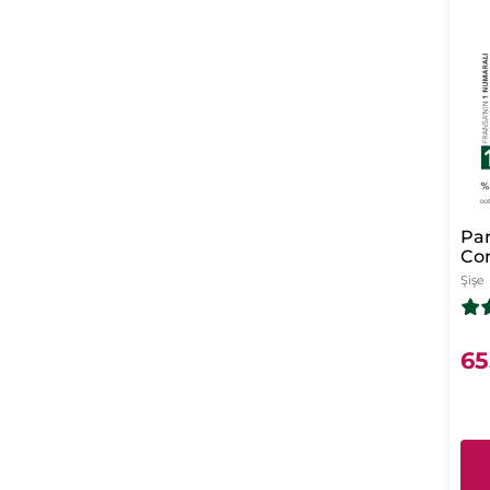
Par
Co
Ev
Şişe
Pa
65