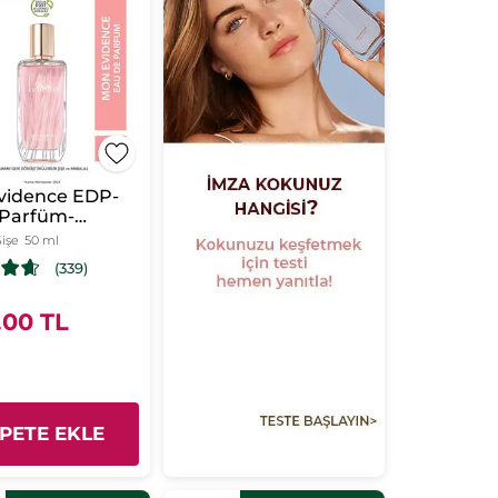
vidence EDP-
 Parfüm-
e Une
işe
50 ml
nce
(339)
.00 TL
PETE EKLE