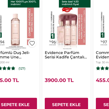
Her 1000TLye 300TL
Sete özel %33
indirim!
indirimli fiyat
fümlü Duş Jeli-
Evidence Parfüm
Comm
mme Une
Serisi Kadife Çantalı
Eviden
idence-Kadın
3’lü Set-EDP 100 ml &
Kremi
200 ml
Tüp
30 m
rfüm- Vegan
Duş Jeli 200 ml&
Eviden
(127)
Vücut Losyonu 200
Parfü
ml
5.00 TL
3900.00 TL
455.
SEPETE EKLE
SEPETE EKLE
SE