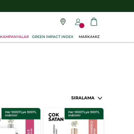
KAMPANYALAR
GREEN IMPACT INDEX
MARKAMIZ
SIRALAMA
Her 1000TLye 300TL
Her 1000TLye 300TL
ÇOK
ÇOK
indirim!
indirim!
N
N
SATAN
SATAN