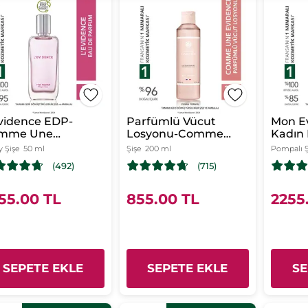
vidence EDP-
Parfümlü Vücut
Mon E
mme Une
Losyonu-Comme
Kadın
dence- Kadın
Une Evidence-Kadın
Comm
y Şişe
50 ml
Şişe
200 ml
Pompalı Ş
rfüm-Vegan
Parfüm-Vegan
Evide
(492)
(715)
55.00 TL
855.00 TL
2255
SEPETE EKLE
SEPETE EKLE
SE