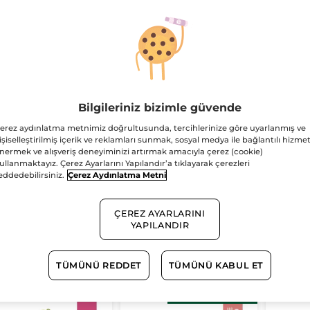
mme une
Comme une
L'evid
idence EDP-
Evidence Intense
Comm
Bilgileriniz bizimle güvende
mme Une
EDP- Comme Une
Eviden
y Şişe
100 ml
Sprey Şişe
50 ml
Sprey Şiş
erez aydınlatma metnimiz doğrultusunda, tercihlerinize göre uyarlanmış ve
dence- Kadın
Evidence- Kadın
Parfü
(1784)
(1114)
işiselleştirilmiş içerik ve reklamları sunmak, sosyal medya ile bağlantılı hizmet
rfüm
Parfüm
nermek ve alışveriş deneyiminizi artırmak amacıyla çerez (cookie)
ullanmaktayız. Çerez Ayarlarını Yapılandır’a tıklayarak çerezleri
55.00 TL
2255.00 TL
3655
eddedebilirsiniz.
Çerez Aydınlatma Metni
ÇEREZ AYARLARINI
YAPILANDIR
SEPETE EKLE
SEPETE EKLE
SE
TÜMÜNÜ REDDET
TÜMÜNÜ KABUL ET
Her 1000TLye 300TL
indirim!