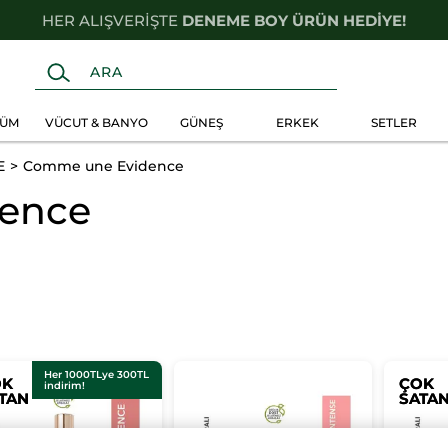
HER ALIŞVERİŞTE
DENEME BOY ÜRÜN HEDİYE!
FÜM
VÜCUT & BANYO
GÜNEŞ
ERKEK
SETLER
E
Comme une Evidence
ence
Her 1000TLye 300TL
OK
OK
ÇOK
ÇOK
indirim!
TAN
TAN
SATA
SATA