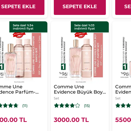
SEPETE EKLE
SEPETE EKLE
SE
Sete özel %34
Sete özel %33
indirimli fiyat
indirimli fiyat
mme Une
Comme Une
Comm
idence Parfüm-
Evidence Büyük Boy
Eviden
yo Seti-EDP 50 ml
Vücut - Parfüm Seti-
Çantal
Set
Set
ücut Losyonu 200
EDP 100 ml &Vücut
Vücut 
(11)
(15)
& Duş Jeli 200 ml
Losyonu 200 ml
ml & E
&Vücu
ml & D
00.00 TL
3000.00 TL
5500
Kadife