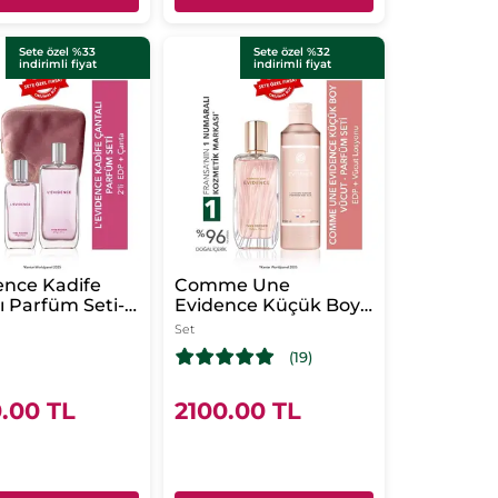
Sete özel %33
Sete özel %32
indirimli fiyat
indirimli fiyat
ence Kadife
Comme Une
ı Parfüm Seti-
Evidence Küçük Boy
0 ml & EDT 50
Vücut - Parfüm Seti-
Set
adife Pembe
EDP 50 ml &Vücut
(19)
Losyonu 200 ml
.00 TL
2100.00 TL