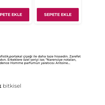
PETE EKLE
SEPETE EKLE
ofistik,portakal çiçeği ile daha taze hissedin. Zarefet
. Erkeklere özel seriyi ise; “Narenciye notaları,
vidence Homme parfümün yaratıcısı Antoine
k
bitkisel