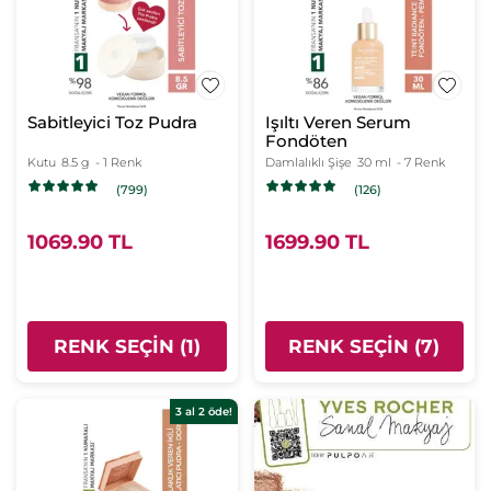
Sabitleyici Toz Pudra
Işıltı Veren Serum
Fondöten
Kutu
8.5 g
- 1 Renk
Damlalıklı Şişe
30 ml
- 7 Renk
(799)
(126)
1069.90 TL
1699.90 TL
RENK SEÇIN (1)
RENK SEÇIN (7)
3 al 2 öde!