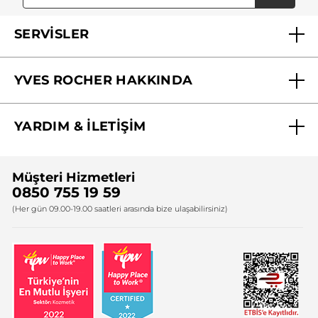
SERVİSLER
Mağazalarımız
YVES ROCHER HAKKINDA
Biz Kimiz ?
YARDIM & İLETİŞİM
Yves Rocher Vakfı
Sıkça Sorulan Sorular
Yves Rocher İnsan Kaynakları
Müşteri Hizmetleri
Bize Ulaşın
0850 755 19 59
Firma Bilgileri
(Her gün 09.00-19.00 saatleri arasında bize ulaşabilirsiniz)