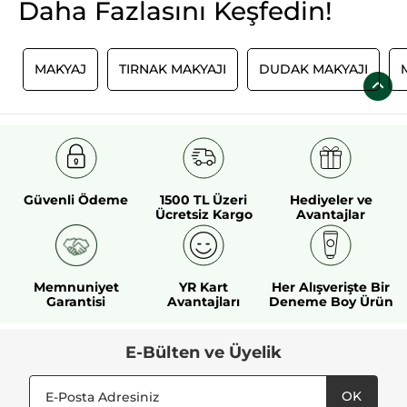
ise sadece bu seçenekler arasından cilt tipinize ve rengine
Daha Fazlasını Keşfedin!
uygun ürünü seçmek kalır.
I
MAKYAJ
TIRNAK MAKYAJI
DUDAK MAKYAJI
Güvenli Ödeme
1500 TL Üzeri
Hediyeler ve
Ücretsiz Kargo
Avantajlar
Memnuniyet
YR Kart
Her Alışverişte Bir
Garantisi
Avantajları
Deneme Boy Ürün
E-Bülten ve Üyelik
OK