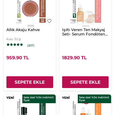
Allık Akaju Kahve
Işıltı Veren Ten Makyaj
Seti- Serum Fondöten
30ml & Toz Pudra 8.5 g-
Kutu
3.2 g
Naturel 100
(207)
959.90 TL
1829.90 TL
SEPETE EKLE
SEPETE EKLE
YENİ
YENİ
Sete özel %34 indirimli
YENİ
YENİ
Sete özel %34 indirimli
fiyat
fiyat