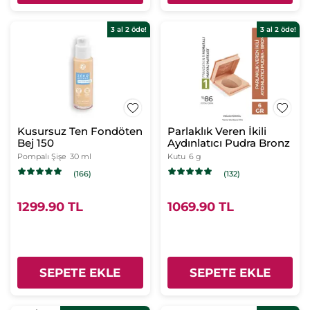
3 al 2 öde!
3 al 2 öde!
Kusursuz Ten Fondöten
Parlaklık Veren İkili
Bej 150
Aydınlatıcı Pudra Bronz
Pompalı Şişe
30 ml
Kutu
6 g
(166)
(132)
1299.90 TL
1069.90 TL
SEPETE EKLE
SEPETE EKLE