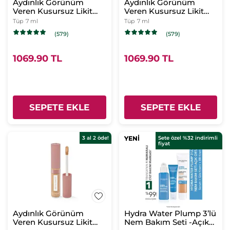
Aydınlık Görünüm
Aydınlık Görünüm
Veren Kusursuz Likit
Veren Kusursuz Likit
Kapatıcı Bej 100
Kapatıcı Pembe 200
Tüp
7 ml
Tüp
7 ml
(579)
(579)
1069.90 TL
1069.90 TL
SEPETE EKLE
SEPETE EKLE
3 al 2 öde!
YENİ
YENİ
Sete özel %32 indirimli
fiyat
Aydınlık Görünüm
Hydra Water Plump 3’lü
Veren Kusursuz Likit
Nem Bakım Seti -Açık