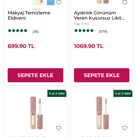
Makyaj Temizleme
Aydınlık Görünüm
Eldiveni
Veren Kusursuz Likit
Kapatıcı Pembe 050
Tüp
7 ml
(36)
(579)
699.90 TL
1069.90 TL
SEPETE EKLE
SEPETE EKLE
3 al 2 öde!
3 al 2 öde!