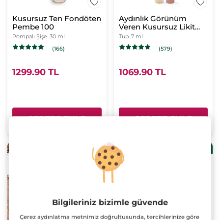
Kusursuz Ten Fondöten
Aydınlık Görünüm
Pembe 100
Veren Kusursuz Likit
Kapatıcı Pembe 100
Pompalı Şişe
30 ml
Tüp
7 ml
(166)
(579)
1299.90 TL
1069.90 TL
SEPETE EKLE
SEPETE EKLE
3 al 2 öde!
Bilgileriniz bizimle güvende
Çerez aydınlatma metnimiz doğrultusunda, tercihlerinize göre