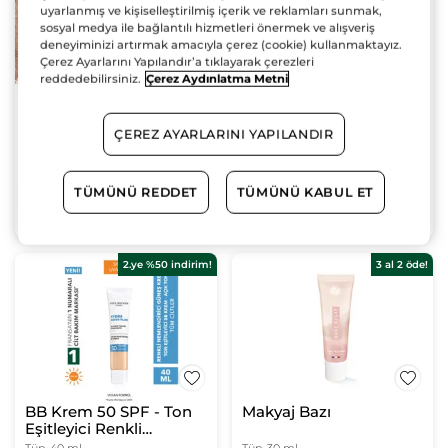
Allık Gül Pembesi
uyarlanmış ve kişiselleştirilmiş içerik ve reklamları sunmak,
sosyal medya ile bağlantılı hizmetleri önermek ve alışveriş
Kutu
3.2 g
deneyiminizi artırmak amacıyla çerez (cookie) kullanmaktayız.
Çerez Ayarlarını Yapılandır’a tıklayarak çerezleri
(207)
reddedebilirsiniz.
Çerez Aydınlatma Metni
959.90 TL
ÇEREZ AYARLARINI YAPILANDIR
TÜMÜNÜ REDDET
TÜMÜNÜ KABUL ET
SEPETE EKLE
2.ye %50 indirim!
3 al 2 öde!
BB Krem 50 SPF - Ton
Makyaj Bazı
Eşitleyici Renkli
Nemlendirici Güneş