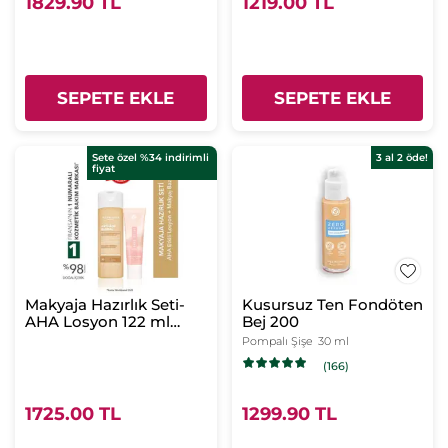
1829.90 TL
1219.00 TL
SEPETE EKLE
SEPETE EKLE
Sete özel %34 indirimli
3 al 2 öde!
fiyat
Makyaja Hazırlık Seti-
Kusursuz Ten Fondöten
AHA Losyon 122 ml
Bej 200
&Makyaj Bazı 30 ml
Pompalı Şişe
30 ml
(166)
1725.00 TL
1299.90 TL