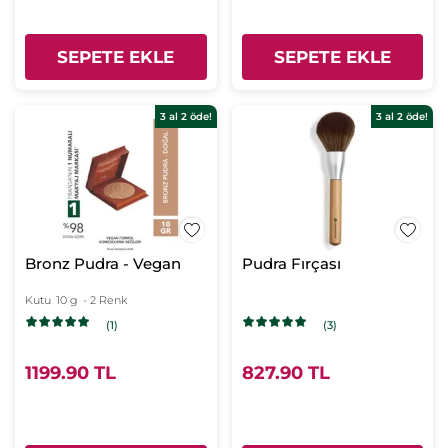
SEPETE EKLE
SEPETE EKLE
3 al 2 öde!
3 al 2 öde!
Bronz Pudra - Vegan
Pudra Fırçası
Kutu
10 g
- 2 Renk
(1)
(3)
1199.90 TL
827.90 TL