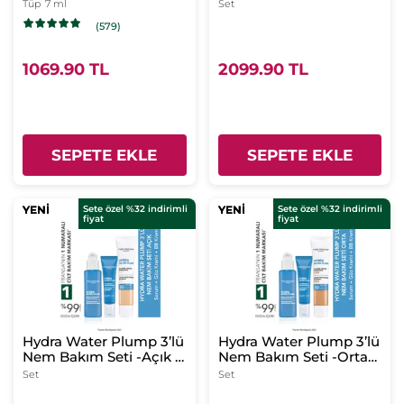
Kapatıcı Bej 150
Orta - Serum 30
Tüp
7 ml
Set
ml&Göz Kremi 15
(579)
ml&BB Krem 40 ml
1069.90 TL
2099.90 TL
SEPETE EKLE
SEPETE EKLE
YENİ
YENİ
Sete özel %32 indirimli
YENİ
YENİ
Sete özel %32 indirimli
fiyat
fiyat
Hydra Water Plump 3’lü
Hydra Water Plump 3’lü
Nem Bakım Seti -Açık -
Nem Bakım Seti -Orta-
Serum 30 ml &Göz
Serum 30 ml &Göz
Set
Set
Kremi 15 ml & BB Krem
Kremi 15 ml & BB Krem
40 ml
40 ml