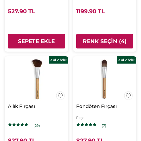
527.90 TL
1199.90 TL
SEPETE EKLE
RENK SEÇIN (4)
3 al 2 öde!
3 al 2 öde!
Allık Fırçası
Fondöten Fırçası
Fırça
(29)
(7)
827.90 TL
827.90 TL