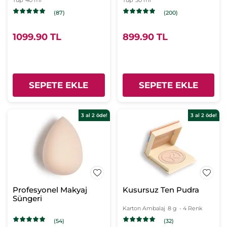
Tüp
40 ml
Tüp
30 ml
Kremi - Hydra Water
(87)
(200)
Plump Nemlendirici
Botanik Kompleks-
Açık Açık
1099.90 TL
899.90 TL
SEPETE EKLE
SEPETE EKLE
3 al 2 öde!
3 al 2 öde!
Profesyonel Makyaj
Kusursuz Ten Pudra
Süngeri
Karton Ambalaj
8 g
- 4 Renk
(54)
(32)