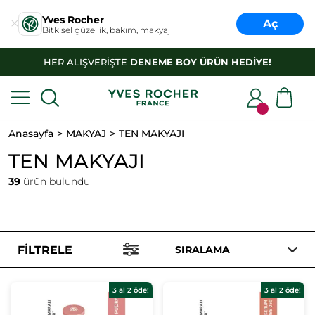
Yves Rocher
Aç
Bitkisel güzellik, bakım, makyaj
HER ALIŞVERİŞTE
DENEME BOY ÜRÜN HEDİYE!
Anasayfa
MAKYAJ
TEN MAKYAJI
TEN MAKYAJI
39
ürün bulundu
FILTRELE
SIRALAMA
3 al 2 öde!
3 al 2 öde!