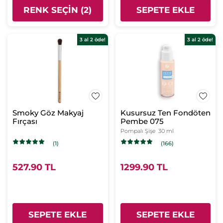
RENK SEÇIN (2)
SEPETE EKLE
3 al 2 öde!
3 al 2 öde!
Smoky Göz Makyaj
Kusursuz Ten Fondöten
Fırçası
Pembe 075
Pompalı Şişe
30 ml
(1)
(166)
527.90 TL
1299.90 TL
SEPETE EKLE
SEPETE EKLE