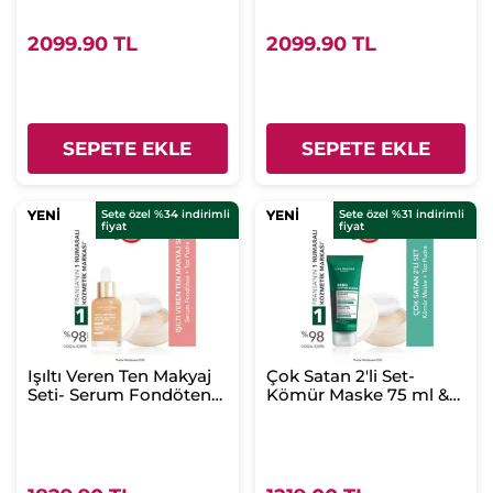
2099.90 TL
2099.90 TL
SEPETE EKLE
SEPETE EKLE
YENİ
YENİ
Sete özel %34 indirimli
YENİ
YENİ
Sete özel %31 indirimli
fiyat
fiyat
Işıltı Veren Ten Makyaj
Çok Satan 2'li Set-
Seti- Serum Fondöten
Kömür Maske 75 ml &
30ml & Toz Pudra 8.5 g-
Toz Pudra 8.5 g
Pembe 100