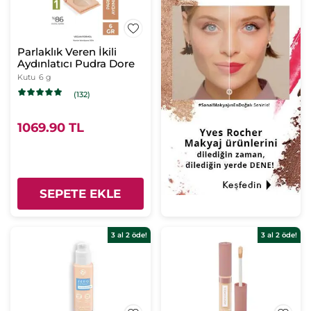
Parlaklık Veren İkili
Aydınlatıcı Pudra Dore
Kutu
6 g
(132)
1069.90 TL
SEPETE EKLE
3 al 2 öde!
3 al 2 öde!