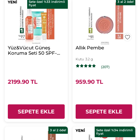
YENİ
YENİ
Sete özel %33 indirimli
3 al 2 öde!
fiyat
Yüz&Vücut Güneş
Allık Pembe
Koruma Seti 50 SPF-
Güneş Sütü 150
Kutu
3.2 g
ml&Güneş Sonrası Süt
(207)
200 ml&Parlama Karşıtı
Güneş Kremi 40 ml
2199.90 TL
959.90 TL
SEPETE EKLE
SEPETE EKLE
3 al 2 öde!
YENİ
YENİ
Sete özel %34 indirimli
fiyat