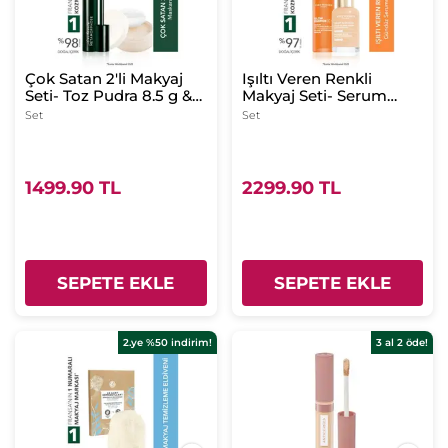
Çok Satan 2'li Makyaj
Işıltı Veren Renkli
Seti- Toz Pudra 8.5 g &
Makyaj Seti- Serum
Maskara 7.8 ml
Fondöten 30ml &
Set
Set
Serum 30 ml -Pembe
50
1499.90 TL
2299.90 TL
SEPETE EKLE
SEPETE EKLE
2.ye %50 indirim!
3 al 2 öde!