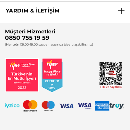
Menşei: FR
Biz Kimiz ?
YARDIM & İLETİŞİM
Ambalaj Türü :
Set
Yves Rocher Vakfı
Ürün Kodu: 9917132
Sıkça Sorulan Sorular
Yves Rocher İnsan Kaynakları
Müşteri Hizmetleri
Bize Ulaşın
0850 755 19 59
Firma Bilgileri
(Her gün 09.00-19.00 saatleri arasında bize ulaşabilirsiniz)