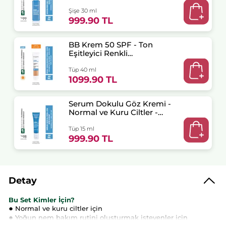
Plump Nemlendirici
Botanik Kompleks
Şişe 30 ml
999.90 TL
BB Krem 50 SPF - Ton
Eşitleyici Renkli
Nemlendirici Güneş Kremi -
Hydra Water Plump
Tüp 40 ml
Nemlendirici Botanik
1099.90 TL
Kompleks - Orta Orta
Serum Dokulu Göz Kremi -
Normal ve Kuru Ciltler -
Hydra Water Plump
Nemlendirici Botanik
Tüp 15 ml
Kompleks
999.90 TL
Detay
Bu Set Kimler İçin?
●
Normal ve kuru ciltler için
●
Yoğun nem bakım rutini oluşturmak isteyenler için