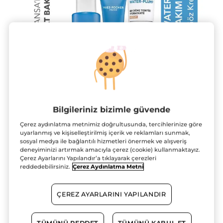
Bilgileriniz bizimle güvende
Çerez aydınlatma metnimiz doğrultusunda, tercihlerinize göre
uyarlanmış ve kişiselleştirilmiş içerik ve reklamları sunmak,
sosyal medya ile bağlantılı hizmetleri önermek ve alışveriş
deneyiminizi artırmak amacıyla çerez (cookie) kullanmaktayız.
Hydra Water Plump 3’lü Nem Bakım
Çerez Ayarlarını Yapılandır’a tıklayarak çerezleri
reddedebilirsiniz.
Çerez Aydınlatma Metni
Seti -Orta-Serum 30 ml &Göz Kremi 15
ml & BB Krem 40 ml
ÇEREZ AYARLARINI YAPILANDIR
★★★★★
★★★★★
YORUM EKLE
Bu
ürün
SETE ÖZEL %32 INDIRIMLI FIYAT
için