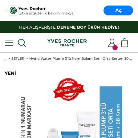
Yves Rocher
Aç
Bitkisel güzellik, bakım, makyaj
HER ALIŞVERİŞTE
DENEME BOY ÜRÜN HEDİYE!
...
SETLER
Hydra Water Plump 3’lü Nem Bakım Seti -Orta-Serum 30 ml &Göz Kremi 15 ml & BB Krem 40 ml
YENİ