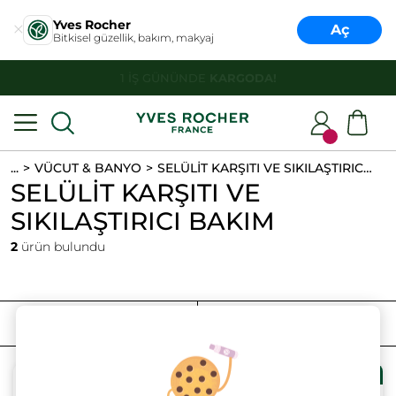
Yves Rocher
Aç
Bitkisel güzellik, bakım, makyaj
HER ALIŞVERİŞTE
DENEME BOY ÜRÜN HEDİYE!
...
VÜCUT & BANYO
SELÜLİT KARŞITI VE SIKILAŞTIRICI BAKIM
SELÜLİT KARŞITI VE
SIKILAŞTIRICI BAKIM
2
ürün bulundu
FILTRELE
SIRALAMA
2 al 1 öde!
2 al 1 öde!