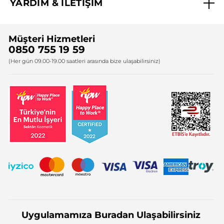
YARDIM & İLETİŞİM
Yves Rocher Vakfı
Sıkça Sorulan Sorular
Yves Rocher İnsan Kaynakları
Müşteri Hizmetleri
Bize Ulaşın
0850 755 19 59
Firma Bilgileri
(Her gün 09.00-19.00 saatleri arasında bize ulaşabilirsiniz)
Uygulamamıza Buradan Ulaşabilirsiniz