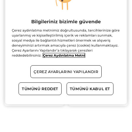
Bilgileriniz bizimle güvende
Çerez aydınlatma metnimiz doğrultusunda, tercihlerinize göre
uyarlanmış ve kişiselleştirilmiş içerik ve reklamları sunmak,
Selülit Karşıtı
Sarkma Karşıtı Vücut
sosyal medya ile bağlantılı hizmetleri önermek ve alışveriş
Sıkılaştırıcı Krem
Losyonu/ Centella
deneyiminizi artırmak amacıyla çerez (cookie) kullanmaktayız.
Asiatica Özü
Tüp
200 ml
Tüp
200 ml
Çerez Ayarlarını Yapılandır’a tıklayarak çerezleri
(44)
(12)
reddedebilirsiniz.
Çerez Aydınlatma Metni
1399.90 TL
1399.90 TL
ÇEREZ AYARLARINI YAPILANDIR
TÜMÜNÜ REDDET
TÜMÜNÜ KABUL ET
SEPETE EKLE
SEPETE EKLE