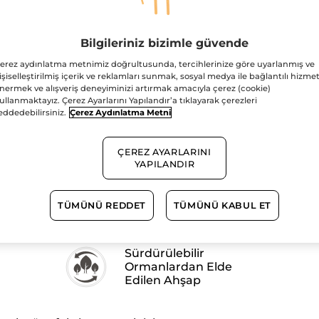
1.500TL ve üzeri alış
Bilgileriniz bizimle güvende
Güvenli Ödem
erez aydınlatma metnimiz doğrultusunda, tercihlerinize göre uyarlanmış ve
işiselleştirilmiş içerik ve reklamları sunmak, sosyal medya ile bağlantılı hizmet
Satış Sözleşmesi
nermek ve alışveriş deneyiminizi artırmak amacıyla çerez (cookie)
GÖRÜNTÜLEYIN
ullanmaktayız. Çerez Ayarlarını Yapılandır’a tıklayarak çerezleri
eddedebilirsiniz.
Çerez Aydınlatma Metni
ÇEREZ AYARLARINI
YAPILANDIR
TÜMÜNÜ REDDET
TÜMÜNÜ KABUL ET
Sürdürülebilir
Ormanlardan Elde
Edilen Ahşap