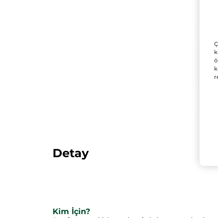
Ç
k
ö
k
r
Detay
Kim İçin?