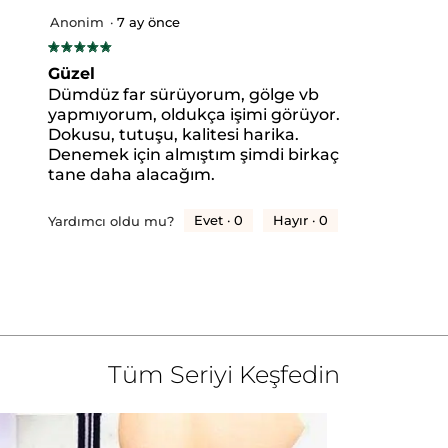
Anonim
·
7 ay önce
★★★★★
★★★★★
5/5
Güzel
yıldız.
Dümdüz far sürüyorum, gölge vb
yapmıyorum, oldukça işimi görüyor.
Dokusu, tutuşu, kalitesi harika.
yıldızlı 1 yorum.
yıldızlı yorumları filtrelemek için seçin.
Denemek için almıştım şimdi birkaç
tane daha alacağım.
 yıldızlı 0 yorum.
 yıldızlı yorumları filtrelemek için seçin.
 yıldızlı 0 yorum.
 yıldızlı yorumları filtrelemek için seçin.
Evet ·
0
Hayır ·
0
Yardımcı oldu mu?
 yıldızlı 0 yorum.
 yıldızlı yorumları filtrelemek için seçin.
yıldızlı 0 yorum.
yıldızlı yorumları filtrelemek için seçin.
.
Tüm Seriyi Keşfedin