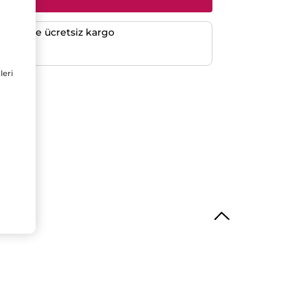
verişlerde ücretsiz kargo
e
leri