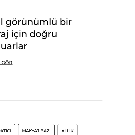
l görünümlü bir
j için doğru
uarlar
I GÖR
ATICI
MAKYAJ BAZI
ALLIK