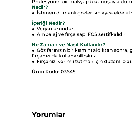
Profesyonel bir makyaj dokunuşuyla duman
Nedir?
İstenen dumanlı gözleri kolayca elde et
●
İçeriği Nedir?
Vegan üründür.
●
Ambalaj ve fırça sapı FCS sertifkalıdır.
●
Ne Zaman ve Nasıl Kullanılır?
Göz farınızın bir kısmını aldıktan sonra,
●
fırçanızı da kullanabilirsiniz.
Fırçanızı verimli tutmak için düzenli o
●
Ürün Kodu: 03645
Yorumlar