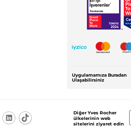
Uygulamamıza Buradan
Ulaşabilirsiniz
Diğer Yves Rocher
ülkelerinin web
sitelerini ziyaret edin