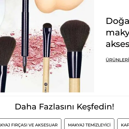
Doğa
makya
akses
ÜRÜNLER
Daha Fazlasını Keşfedin!
KYAJ FIRÇASI VE AKSESUAR
MAKYAJ TEMIZLEYICI
KAP