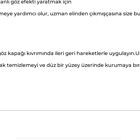
lı göz efekti yaratmak için
meye yardımcı olur, uzman elinden çıkmışçasına size buğ
 göz kapağı kıvrımında ileri geri hareketlerle uygulayın.
larak temizlemeyi ve düz bir yüzey üzerinde kurumaya b