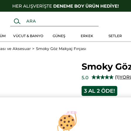
HER ALIŞVERİŞTE
DENEME BOY ÜRÜN HEDİYE!
FÜM
VÜCUT & BANYO
GÜNEŞ
ERKEK
SETLER
çası ve Aksesuar
Smoky Göz Makyaj Fırçası
Smoky Göz 
(1)
YOR
5.0
★★★★★
★★★★★
5/5
yıldız.
3 AL 2 ÖDE!
Bu
ürün
527.90 TL
için
yorumları
okuyun:
Smoky
Adet
Göz
Makyaj
Fırçası