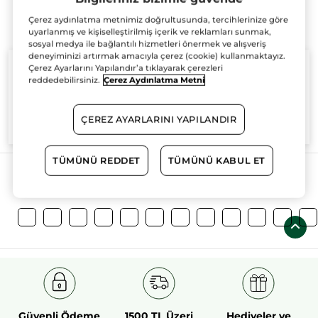
Çerez aydınlatma metnimiz doğrultusunda, tercihlerinize göre
uyarlanmış ve kişiselleştirilmiş içerik ve reklamları sunmak,
sosyal medya ile bağlantılı hizmetleri önermek ve alışveriş
deneyiminizi artırmak amacıyla çerez (cookie) kullanmaktayız.
Çerez Ayarlarını Yapılandır’a tıklayarak çerezleri
reddedebilirsiniz.
Çerez Aydınlatma Metni
%100
bitkisel
60 hektarlık
bitkisel
ÇEREZ AYARLARINI YAPILANDIR
aktifler
tarım sahası
TÜMÜNÜ REDDET
TÜMÜNÜ KABUL ET
Daha Fazlasını Keşfedin!
Güvenli Ödeme
1500 TL Üzeri
Hediyeler ve