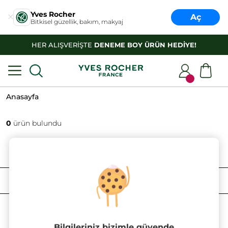
Yves Rocher
Aç
Bitkisel güzellik, bakım, makyaj
HER ALIŞVERİŞTE
DENEME BOY ÜRÜN HEDİYE!
Anasayfa
0
ürün bulundu
FILTRELE
SIRALAMA
Bilgileriniz bizimle güvende