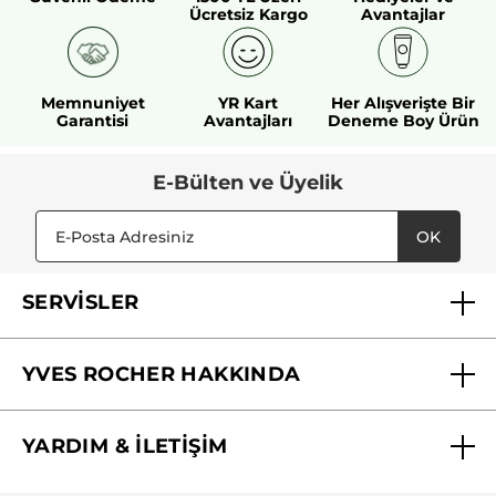
Ücretsiz Kargo
Avantajlar
Memnuniyet
YR Kart
Her Alışverişte Bir
Garantisi
Avantajları
Deneme Boy Ürün
E-Bülten ve Üyelik
OK
SERVİSLER
Mağazalarımız
YVES ROCHER HAKKINDA
Biz Kimiz ?
YARDIM & İLETİŞİM
Yves Rocher Vakfı
Sıkça Sorulan Sorular
Yves Rocher İnsan Kaynakları