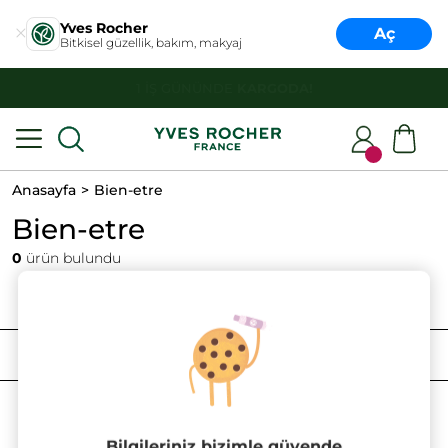
Yves Rocher
Aç
Bitkisel güzellik, bakım, makyaj
HER ALIŞVERİŞTE
DENEME BOY ÜRÜN HEDİYE!
Anasayfa
Bien-etre
Bien-etre
0
ürün bulundu
FILTRELE
SIRALAMA
Bilgileriniz bizimle güvende