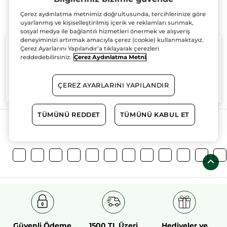
Çerez aydınlatma metnimiz doğrultusunda, tercihlerinize göre
uyarlanmış ve kişiselleştirilmiş içerik ve reklamları sunmak,
sosyal medya ile bağlantılı hizmetleri önermek ve alışveriş
deneyiminizi artırmak amacıyla çerez (cookie) kullanmaktayız.
Çerez Ayarlarını Yapılandır’a tıklayarak çerezleri
reddedebilirsiniz.
Çerez Aydınlatma Metni
%100
bitkisel
60 hektarlık
bitkisel
ÇEREZ AYARLARINI YAPILANDIR
aktifler
tarım sahası
TÜMÜNÜ REDDET
TÜMÜNÜ KABUL ET
Daha Fazlasını Keşfedin!
Güvenli Ödeme
1500 TL Üzeri
Hediyeler ve