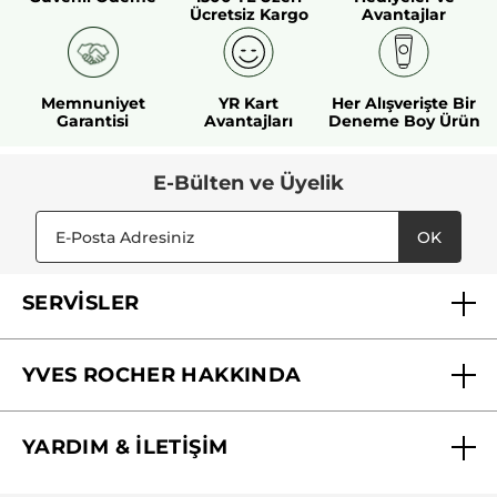
Ücretsiz Kargo
Avantajlar
Memnuniyet
YR Kart
Her Alışverişte Bir
Garantisi
Avantajları
Deneme Boy Ürün
E-Bülten ve Üyelik
OK
SERVİSLER
Mağazalarımız
YVES ROCHER HAKKINDA
Biz Kimiz ?
YARDIM & İLETİŞİM
Yves Rocher Vakfı
Sıkça Sorulan Sorular
Yves Rocher İnsan Kaynakları