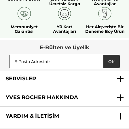
Ücretsiz Kargo
Avantajlar
Memnuniyet
YR Kart
Her Alışverişte Bir
Garantisi
Avantajları
Deneme Boy Ürün
E-Bülten ve Üyelik
OK
SERVİSLER
Mağazalarımız
YVES ROCHER HAKKINDA
Biz Kimiz ?
YARDIM & İLETİŞİM
Yves Rocher Vakfı
Sıkça Sorulan Sorular
Yves Rocher İnsan Kaynakları