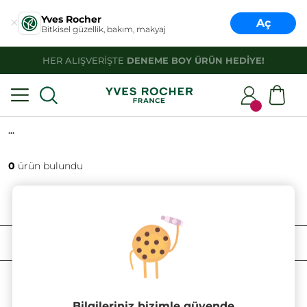
Yves Rocher
Aç
Bitkisel güzellik, bakım, makyaj
HER ALIŞVERİŞTE
DENEME BOY ÜRÜN HEDİYE!
...
0
ürün bulundu
FILTRELE
SIRALAMA
Bilgileriniz bizimle güvende