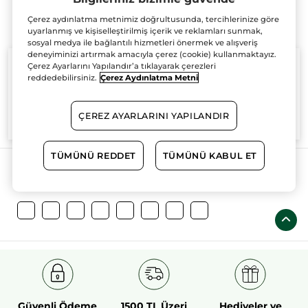
Çerez aydınlatma metnimiz doğrultusunda, tercihlerinize göre
uyarlanmış ve kişiselleştirilmiş içerik ve reklamları sunmak,
sosyal medya ile bağlantılı hizmetleri önermek ve alışveriş
deneyiminizi artırmak amacıyla çerez (cookie) kullanmaktayız.
Çerez Ayarlarını Yapılandır’a tıklayarak çerezleri
reddedebilirsiniz.
Çerez Aydınlatma Metni
%100
bitkisel
60 hektarlık
bitkisel
ÇEREZ AYARLARINI YAPILANDIR
aktifler
tarım sahası
TÜMÜNÜ REDDET
TÜMÜNÜ KABUL ET
Daha Fazlasını Keşfedin!
Güvenli Ödeme
1500 TL Üzeri
Hediyeler ve