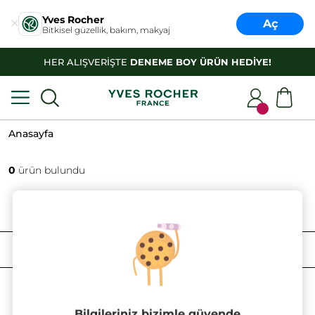
Yves Rocher
Aç
Bitkisel güzellik, bakım, makyaj
HER ALIŞVERİŞTE
DENEME BOY ÜRÜN HEDİYE!
Anasayfa
0
ürün bulundu
FILTRELE
SIRALAMA
Bilgileriniz bizimle güvende