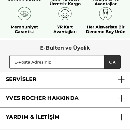
Ücretsiz Kargo
Avantajlar
Memnuniyet
YR Kart
Her Alışverişte Bir
Garantisi
Avantajları
Deneme Boy Ürün
E-Bülten ve Üyelik
OK
SERVİSLER
Mağazalarımız
YVES ROCHER HAKKINDA
Biz Kimiz ?
YARDIM & İLETİŞİM
Yves Rocher Vakfı
Sıkça Sorulan Sorular
Yves Rocher İnsan Kaynakları