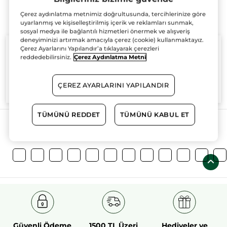
Çerez aydınlatma metnimiz doğrultusunda, tercihlerinize göre
uyarlanmış ve kişiselleştirilmiş içerik ve reklamları sunmak,
sosyal medya ile bağlantılı hizmetleri önermek ve alışveriş
deneyiminizi artırmak amacıyla çerez (cookie) kullanmaktayız.
Çerez Ayarlarını Yapılandır’a tıklayarak çerezleri
reddedebilirsiniz.
Çerez Aydınlatma Metni
%100
bitkisel
60 hektarlık
bitkisel
ÇEREZ AYARLARINI YAPILANDIR
aktifler
tarım sahası
TÜMÜNÜ REDDET
TÜMÜNÜ KABUL ET
Daha Fazlasını Keşfedin!
Güvenli Ödeme
1500 TL Üzeri
Hediyeler ve