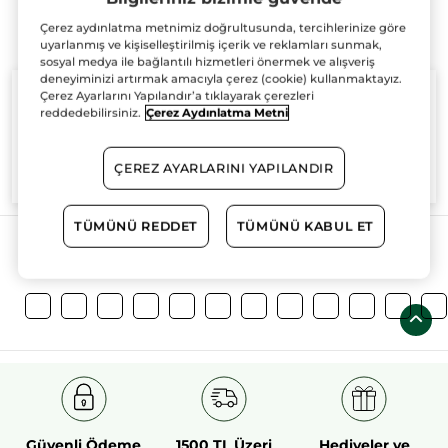
Çerez aydınlatma metnimiz doğrultusunda, tercihlerinize göre
uyarlanmış ve kişiselleştirilmiş içerik ve reklamları sunmak,
sosyal medya ile bağlantılı hizmetleri önermek ve alışveriş
deneyiminizi artırmak amacıyla çerez (cookie) kullanmaktayız.
Çerez Ayarlarını Yapılandır’a tıklayarak çerezleri
reddedebilirsiniz.
Çerez Aydınlatma Metni
%100
bitkisel
60 hektarlık
bitkisel
ÇEREZ AYARLARINI YAPILANDIR
aktifler
tarım sahası
TÜMÜNÜ REDDET
TÜMÜNÜ KABUL ET
Daha Fazlasını Keşfedin!
Güvenli Ödeme
1500 TL Üzeri
Hediyeler ve