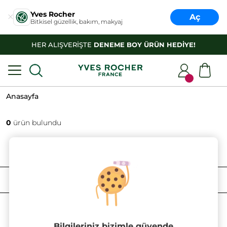
Yves Rocher
Aç
Bitkisel güzellik, bakım, makyaj
HER ALIŞVERİŞTE
DENEME BOY ÜRÜN HEDİYE!
Anasayfa
0
ürün bulundu
FILTRELE
SIRALAMA
Bilgileriniz bizimle güvende