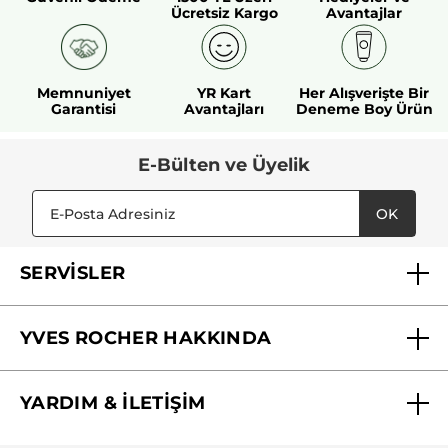
Ücretsiz Kargo
Avantajlar
Memnuniyet
YR Kart
Her Alışverişte Bir
Garantisi
Avantajları
Deneme Boy Ürün
E-Bülten ve Üyelik
OK
SERVİSLER
Mağazalarımız
YVES ROCHER HAKKINDA
Biz Kimiz ?
YARDIM & İLETİŞİM
Yves Rocher Vakfı
Sıkça Sorulan Sorular
Yves Rocher İnsan Kaynakları