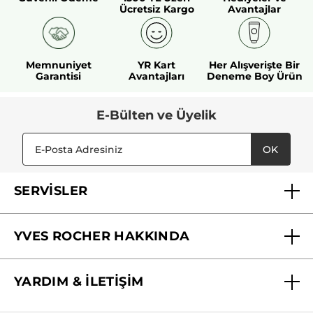
Ücretsiz Kargo
Avantajlar
Memnuniyet
YR Kart
Her Alışverişte Bir
Garantisi
Avantajları
Deneme Boy Ürün
E-Bülten ve Üyelik
OK
SERVİSLER
Mağazalarımız
YVES ROCHER HAKKINDA
Biz Kimiz ?
YARDIM & İLETİŞİM
Yves Rocher Vakfı
Sıkça Sorulan Sorular
Yves Rocher İnsan Kaynakları