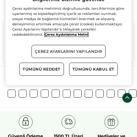
Çerez aydınlatma metnimiz doğrultusunda, tercihlerinize göre
uyarlanmış ve kişiselleştirilmiş içerik ve reklamları sunmak,
sosyal medya ile bağlantılı hizmetleri önermek ve alışveriş
deneyiminizi artırmak amacıyla çerez (cookie) kullanmaktayız.
Çerez Ayarlarını Yapılandır’a tıklayarak çerezleri
reddedebilirsiniz.
Çerez Aydınlatma Metni
%100
bitkisel
60 hektarlık
bitkisel
ÇEREZ AYARLARINI YAPILANDIR
aktifler
tarım sahası
TÜMÜNÜ REDDET
TÜMÜNÜ KABUL ET
Daha Fazlasını Keşfedin!
Güvenli Ödeme
1500 TL Üzeri
Hediyeler ve