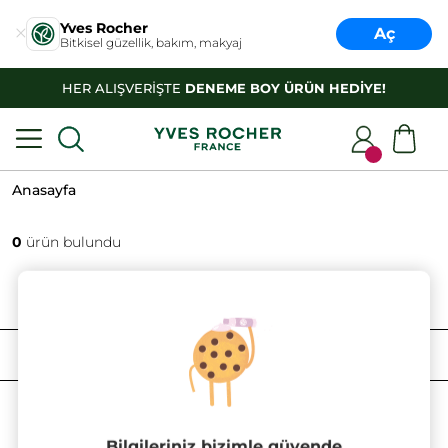
Yves Rocher
Aç
Bitkisel güzellik, bakım, makyaj
HER ALIŞVERİŞTE
DENEME BOY ÜRÜN HEDİYE!
Anasayfa
0
ürün bulundu
FILTRELE
SIRALAMA
Bilgileriniz bizimle güvende