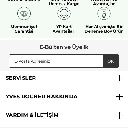
Ücretsiz Kargo
Avantajlar
Memnuniyet
YR Kart
Her Alışverişte Bir
Garantisi
Avantajları
Deneme Boy Ürün
E-Bülten ve Üyelik
OK
SERVİSLER
Mağazalarımız
YVES ROCHER HAKKINDA
Biz Kimiz ?
YARDIM & İLETİŞİM
Yves Rocher Vakfı
Sıkça Sorulan Sorular
Yves Rocher İnsan Kaynakları