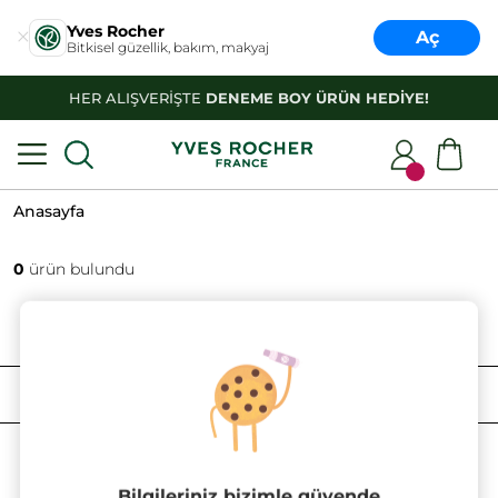
Yves Rocher
Aç
Bitkisel güzellik, bakım, makyaj
HER ALIŞVERİŞTE
DENEME BOY ÜRÜN HEDİYE!
Anasayfa
0
ürün bulundu
FILTRELE
SIRALAMA
Bilgileriniz bizimle güvende