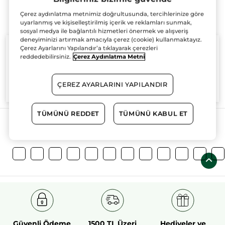
Çerez aydınlatma metnimiz doğrultusunda, tercihlerinize göre
uyarlanmış ve kişiselleştirilmiş içerik ve reklamları sunmak,
sosyal medya ile bağlantılı hizmetleri önermek ve alışveriş
deneyiminizi artırmak amacıyla çerez (cookie) kullanmaktayız.
Çerez Ayarlarını Yapılandır’a tıklayarak çerezleri
reddedebilirsiniz.
Çerez Aydınlatma Metni
%100
bitkisel
60 hektarlık
bitkisel
ÇEREZ AYARLARINI YAPILANDIR
aktifler
tarım sahası
TÜMÜNÜ REDDET
TÜMÜNÜ KABUL ET
Daha Fazlasını Keşfedin!
Güvenli Ödeme
1500 TL Üzeri
Hediyeler ve