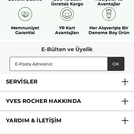
Ücretsiz Kargo
Avantajlar
Memnuniyet
YR Kart
Her Alışverişte Bir
Garantisi
Avantajları
Deneme Boy Ürün
E-Bülten ve Üyelik
OK
SERVİSLER
Mağazalarımız
YVES ROCHER HAKKINDA
Biz Kimiz ?
YARDIM & İLETİŞİM
Yves Rocher Vakfı
Sıkça Sorulan Sorular
Yves Rocher İnsan Kaynakları