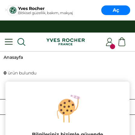
Yves Rocher
Aç
Bitkisel güzellik, bakım, makyaj
HER ALIŞVERİŞTE
DENEME BOY ÜRÜN HEDİYE!
Anasayfa
0
ürün bulundu
FILTRELE
SIRALAMA
Bilgileriniz bizimle güvende