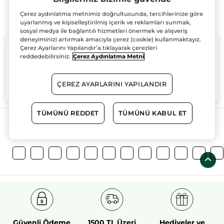
Çerez aydınlatma metnimiz doğrultusunda, tercihlerinize göre
uyarlanmış ve kişiselleştirilmiş içerik ve reklamları sunmak,
sosyal medya ile bağlantılı hizmetleri önermek ve alışveriş
deneyiminizi artırmak amacıyla çerez (cookie) kullanmaktayız.
Çerez Ayarlarını Yapılandır’a tıklayarak çerezleri
reddedebilirsiniz.
Çerez Aydınlatma Metni
%100
bitkisel
60 hektarlık
bitkisel
ÇEREZ AYARLARINI YAPILANDIR
aktifler
tarım sahası
TÜMÜNÜ REDDET
TÜMÜNÜ KABUL ET
Daha Fazlasını Keşfedin!
Güvenli Ödeme
1500 TL Üzeri
Hediyeler ve