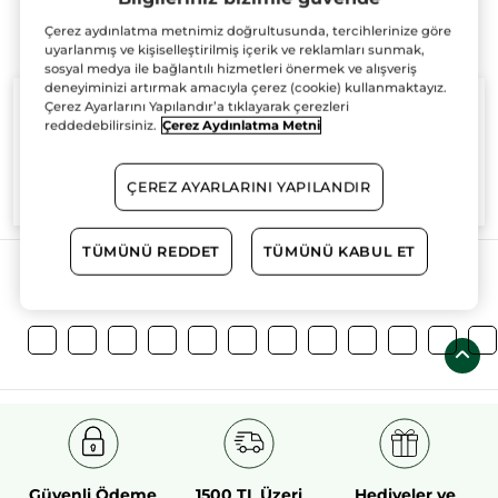
Çerez aydınlatma metnimiz doğrultusunda, tercihlerinize göre
uyarlanmış ve kişiselleştirilmiş içerik ve reklamları sunmak,
sosyal medya ile bağlantılı hizmetleri önermek ve alışveriş
deneyiminizi artırmak amacıyla çerez (cookie) kullanmaktayız.
Çerez Ayarlarını Yapılandır’a tıklayarak çerezleri
reddedebilirsiniz.
Çerez Aydınlatma Metni
%100
bitkisel
60 hektarlık
bitkisel
ÇEREZ AYARLARINI YAPILANDIR
aktifler
tarım sahası
TÜMÜNÜ REDDET
TÜMÜNÜ KABUL ET
Daha Fazlasını Keşfedin!
Güvenli Ödeme
1500 TL Üzeri
Hediyeler ve