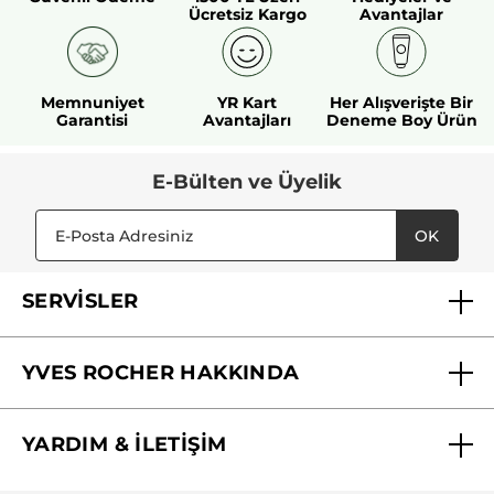
Ücretsiz Kargo
Avantajlar
Memnuniyet
YR Kart
Her Alışverişte Bir
Garantisi
Avantajları
Deneme Boy Ürün
E-Bülten ve Üyelik
OK
SERVİSLER
Mağazalarımız
YVES ROCHER HAKKINDA
Biz Kimiz ?
YARDIM & İLETİŞİM
Yves Rocher Vakfı
Sıkça Sorulan Sorular
Yves Rocher İnsan Kaynakları