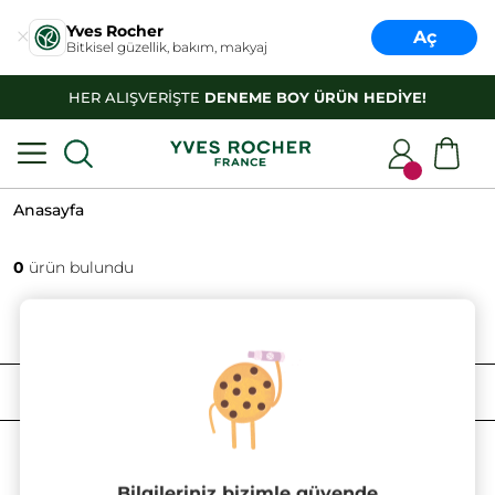
Yves Rocher
Aç
Bitkisel güzellik, bakım, makyaj
HER ALIŞVERİŞTE
DENEME BOY ÜRÜN HEDİYE!
Anasayfa
0
ürün bulundu
FILTRELE
SIRALAMA
Bilgileriniz bizimle güvende