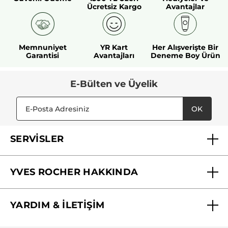
Ücretsiz Kargo
Avantajlar
Memnuniyet
YR Kart
Her Alışverişte Bir
Garantisi
Avantajları
Deneme Boy Ürün
E-Bülten ve Üyelik
OK
SERVİSLER
Mağazalarımız
YVES ROCHER HAKKINDA
Biz Kimiz ?
YARDIM & İLETİŞİM
Yves Rocher Vakfı
Sıkça Sorulan Sorular
Yves Rocher İnsan Kaynakları