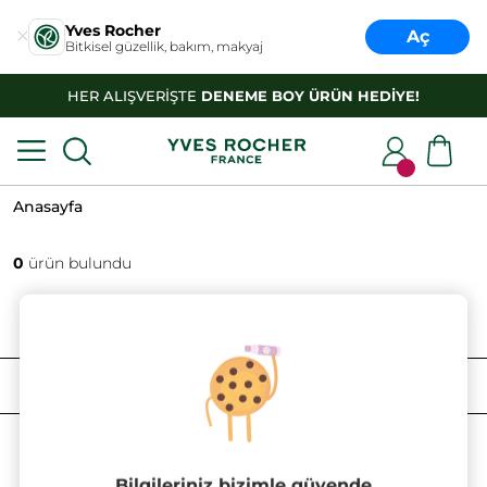
Yves Rocher
Aç
Bitkisel güzellik, bakım, makyaj
HER ALIŞVERİŞTE
DENEME BOY ÜRÜN HEDİYE!
Anasayfa
0
ürün bulundu
FILTRELE
SIRALAMA
Bilgileriniz bizimle güvende