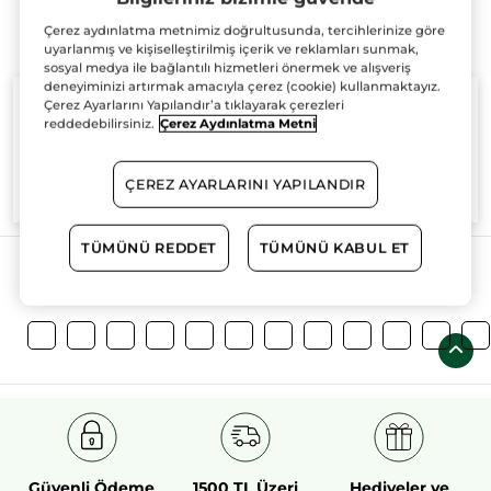
Çerez aydınlatma metnimiz doğrultusunda, tercihlerinize göre
uyarlanmış ve kişiselleştirilmiş içerik ve reklamları sunmak,
sosyal medya ile bağlantılı hizmetleri önermek ve alışveriş
deneyiminizi artırmak amacıyla çerez (cookie) kullanmaktayız.
Çerez Ayarlarını Yapılandır’a tıklayarak çerezleri
reddedebilirsiniz.
Çerez Aydınlatma Metni
%100
bitkisel
60 hektarlık
bitkisel
ÇEREZ AYARLARINI YAPILANDIR
aktifler
tarım sahası
TÜMÜNÜ REDDET
TÜMÜNÜ KABUL ET
Daha Fazlasını Keşfedin!
Güvenli Ödeme
1500 TL Üzeri
Hediyeler ve