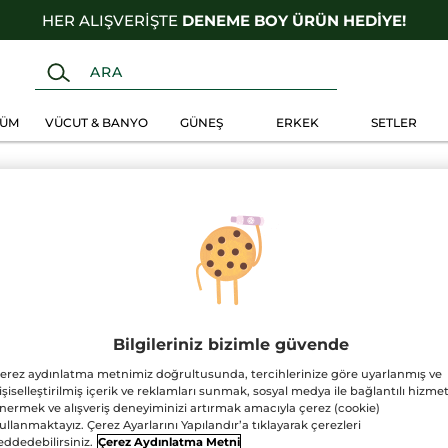
HER ALIŞVERİŞTE
DENEME BOY ÜRÜN HEDİYE!
FÜM
VÜCUT & BANYO
GÜNEŞ
ERKEK
SETLER
Bilgileriniz bizimle güvende
erez aydınlatma metnimiz doğrultusunda, tercihlerinize göre uyarlanmış ve
işiselleştirilmiş içerik ve reklamları sunmak, sosyal medya ile bağlantılı hizmet
nermek ve alışveriş deneyiminizi artırmak amacıyla çerez (cookie)
ullanmaktayız. Çerez Ayarlarını Yapılandır’a tıklayarak çerezleri
eddedebilirsiniz.
Çerez Aydınlatma Metni