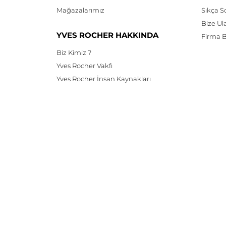
Mağazalarımız
Sıkça S
Bize Ul
YVES ROCHER HAKKINDA
Firma Bi
Biz Kimiz ?
Yves Rocher Vakfı
Yves Rocher İnsan Kaynakları