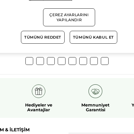
%100
bitkisel
60 hektarlı
ÇEREZ AYARLARINI
aktifler
tarım sahası
YAPILANDIR
TÜMÜNÜ REDDET
TÜMÜNÜ KABUL ET
Daha Fazlasını Keşfedin!
Hediyeler ve
Memnuniyet
Y
Avantajlar
Garantisi
M & İLETİŞİM