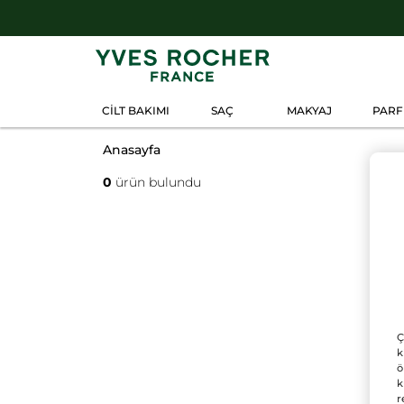
CİLT BAKIMI
SAÇ
MAKYAJ
PAR
Anasayfa
0
ürün bulundu
Ç
k
ö
k
r