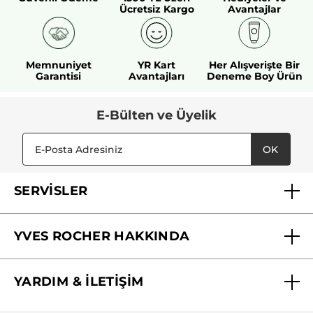
Ücretsiz Kargo
Avantajlar
Memnuniyet
YR Kart
Her Alışverişte Bir
Garantisi
Avantajları
Deneme Boy Ürün
E-Bülten ve Üyelik
OK
SERVİSLER
Mağazalarımız
YVES ROCHER HAKKINDA
Biz Kimiz ?
YARDIM & İLETİŞİM
Yves Rocher Vakfı
Sıkça Sorulan Sorular
Yves Rocher İnsan Kaynakları