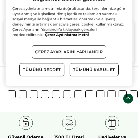
Çerez aydınlatma metnimiz doğrultusunda, tercihlerinize göre
uyarlanmış ve kişiselleştirilmiş içerik ve reklamları sunmak,
sosyal medya ile bağlantılı hizmetleri önermek ve alışveriş
deneyiminizi artırmak amacıyla çerez (cookie) kullanmaktayız.
Çerez Ayarlarını Yapılandır’a tıklayarak çerezleri
reddedebilirsiniz.
Çerez Aydınlatma Metni
%100
bitkisel
60 hektarlık
bitkisel
ÇEREZ AYARLARINI YAPILANDIR
aktifler
tarım sahası
TÜMÜNÜ REDDET
TÜMÜNÜ KABUL ET
Daha Fazlasını Keşfedin!
Güvenli Ödeme
1500 TL Üzeri
Hediyeler ve