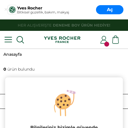
Yves Rocher
Aç
Bitkisel güzellik, bakım, makyaj
HER ALIŞVERİŞTE
DENEME BOY ÜRÜN HEDİYE!
Anasayfa
0
ürün bulundu
FILTRELE
SIRALAMA
Bilgileriniz bizimle güvende