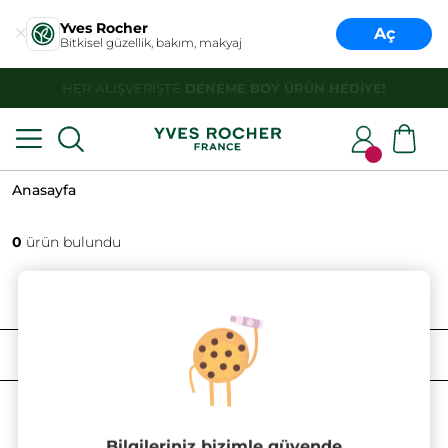
Yves Rocher
Aç
Bitkisel güzellik, bakım, makyaj
HER ALIŞVERİŞTE
DENEME BOY ÜRÜN HEDİYE!
Anasayfa
0
ürün bulundu
FILTRELE
SIRALAMA
Bilgileriniz bizimle güvende