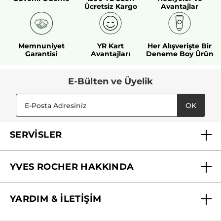
Ücretsiz Kargo
Avantajlar
Memnuniyet
YR Kart
Her Alışverişte Bir
Garantisi
Avantajları
Deneme Boy Ürün
E-Bülten ve Üyelik
OK
SERVİSLER
Mağazalarımız
YVES ROCHER HAKKINDA
Biz Kimiz ?
YARDIM & İLETİŞİM
Yves Rocher Vakfı
Sıkça Sorulan Sorular
Yves Rocher İnsan Kaynakları