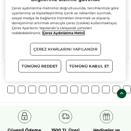
Çerez aydınlatma metnimiz doğrultusunda, tercihlerinize göre
uyarlanmış ve kişiselleştirilmiş içerik ve reklamları sunmak,
sosyal medya ile bağlantılı hizmetleri önermek ve alışveriş
deneyiminizi artırmak amacıyla çerez (cookie) kullanmaktayız.
Çerez Ayarlarını Yapılandır’a tıklayarak çerezleri
reddedebilirsiniz.
Çerez Aydınlatma Metni
%100
bitkisel
60 hektarlık
bitkisel
ÇEREZ AYARLARINI YAPILANDIR
aktifler
tarım sahası
TÜMÜNÜ REDDET
TÜMÜNÜ KABUL ET
Daha Fazlasını Keşfedin!
Güvenli Ödeme
1500 TL Üzeri
Hediyeler ve