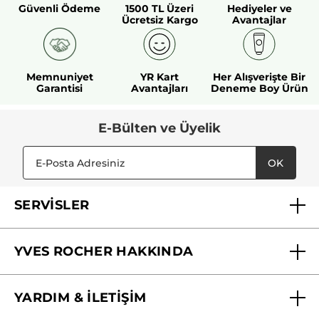
Güvenli Ödeme
1500 TL Üzeri
Hediyeler ve
Ücretsiz Kargo
Avantajlar
Memnuniyet
YR Kart
Her Alışverişte Bir
Garantisi
Avantajları
Deneme Boy Ürün
E-Bülten ve Üyelik
OK
SERVİSLER
Mağazalarımız
YVES ROCHER HAKKINDA
Biz Kimiz ?
YARDIM & İLETİŞİM
Yves Rocher Vakfı