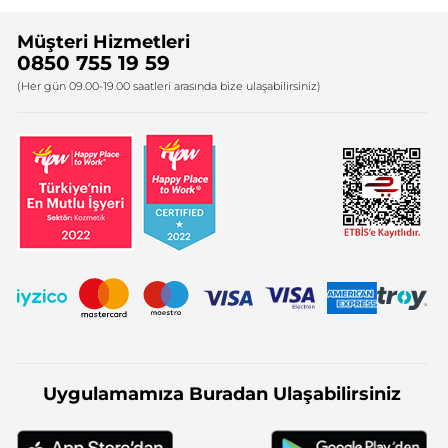
Sıkça Sorulan Sorular
Yves Rocher İnsan Kaynakları
Müşteri Hizmetleri
Bize Ulaşın
0850 755 19 59
Firma Bilgileri
(Her gün 09.00-19.00 saatleri arasında bize ulaşabilirsiniz)
Uygulamamıza Buradan Ulaşabilirsiniz