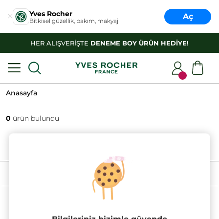
Yves Rocher
Aç
Bitkisel güzellik, bakım, makyaj
HER ALIŞVERİŞTE
DENEME BOY ÜRÜN HEDİYE!
Anasayfa
0
ürün bulundu
FILTRELE
SIRALAMA