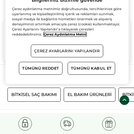
Bilgileriniz bizimle güvende
Çerez aydınlatma metnimiz doğrultusunda, tercihlerinize göre
uyarlanmış ve kişiselleştirilmiş içerik ve reklamları sunmak,
sosyal medya ile bağlantılı hizmetleri önermek ve alışveriş
deneyiminizi artırmak amacıyla çerez (cookie) kullanmaktayız.
Çerez Ayarlarını Yapılandır’a tıklayarak çerezleri
reddedebilirsiniz.
Çerez Aydınlatma Metni
%100
bitkisel
60 hektarlık
bitkisel
ÇEREZ AYARLARINI YAPILANDIR
aktifler
tarım sahası
TÜMÜNÜ REDDET
TÜMÜNÜ KABUL ET
Daha Fazlasını Keşfedin!
E
BITKISEL SAÇ BAKIMI
EL BAKIM ÜRÜNLERI
BITK