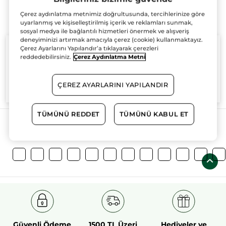
Çerez aydınlatma metnimiz doğrultusunda, tercihlerinize göre
uyarlanmış ve kişiselleştirilmiş içerik ve reklamları sunmak,
sosyal medya ile bağlantılı hizmetleri önermek ve alışveriş
deneyiminizi artırmak amacıyla çerez (cookie) kullanmaktayız.
Çerez Ayarlarını Yapılandır’a tıklayarak çerezleri
reddedebilirsiniz.
Çerez Aydınlatma Metni
%100
bitkisel
60 hektarlık
bitkisel
ÇEREZ AYARLARINI YAPILANDIR
aktifler
tarım sahası
TÜMÜNÜ REDDET
TÜMÜNÜ KABUL ET
Daha Fazlasını Keşfedin!
Güvenli Ödeme
1500 TL Üzeri
Hediyeler ve