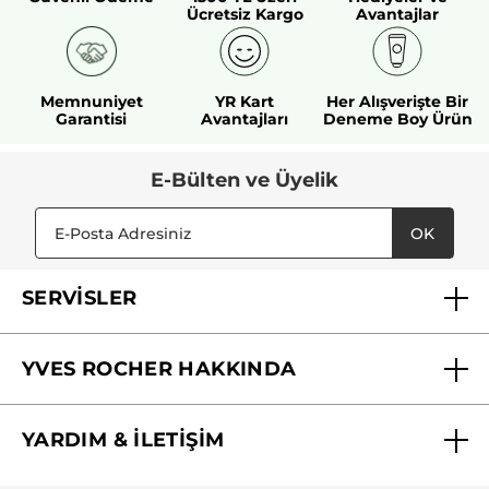
Ücretsiz Kargo
Avantajlar
Memnuniyet
YR Kart
Her Alışverişte Bir
Garantisi
Avantajları
Deneme Boy Ürün
E-Bülten ve Üyelik
OK
SERVİSLER
Mağazalarımız
YVES ROCHER HAKKINDA
Biz Kimiz ?
YARDIM & İLETİŞİM
Yves Rocher Vakfı
Sıkça Sorulan Sorular
Yves Rocher İnsan Kaynakları