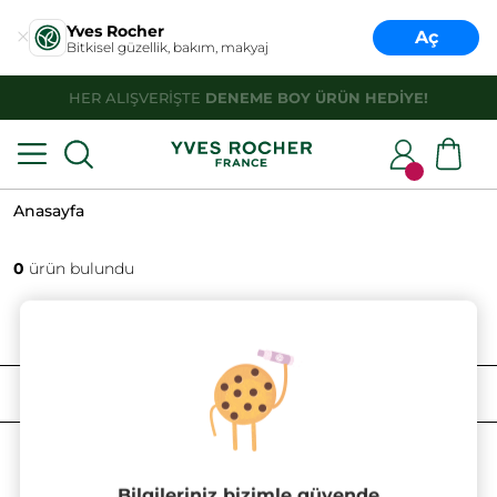
Yves Rocher
Aç
Bitkisel güzellik, bakım, makyaj
HER ALIŞVERİŞTE
DENEME BOY ÜRÜN HEDİYE!
Anasayfa
0
ürün bulundu
FILTRELE
SIRALAMA
Bilgileriniz bizimle güvende