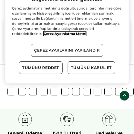
Çerez aydınlatma metnimiz doğrultusunda, tercihlerinize göre
uyarlanmış ve kişiselleştirilmiş içerik ve reklamları sunmak,
sosyal medya ile bağlantılı hizmetleri önermek ve alışveriş
deneyiminizi artırmak amacıyla çerez (cookie) kullanmaktayız.
Çerez Ayarlarını Yapılandır’a tıklayarak çerezleri
reddedebilirsiniz.
Çerez Aydınlatma Metni
%100
bitkisel
60 hektarlık
bitkisel
ÇEREZ AYARLARINI YAPILANDIR
aktifler
tarım sahası
TÜMÜNÜ REDDET
TÜMÜNÜ KABUL ET
Daha Fazlasını Keşfedin!
Güvenli Ödeme
1500 TL Üzeri
Hediyeler ve