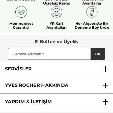
Ücretsiz Kargo
Avantajlar
Memnuniyet
YR Kart
Her Alışverişte Bir
Garantisi
Avantajları
Deneme Boy Ürün
E-Bülten ve Üyelik
OK
SERVİSLER
Mağazalarımız
YVES ROCHER HAKKINDA
Biz Kimiz ?
YARDIM & İLETİŞİM
Yves Rocher Vakfı
Sıkça Sorulan Sorular
Yves Rocher İnsan Kaynakları