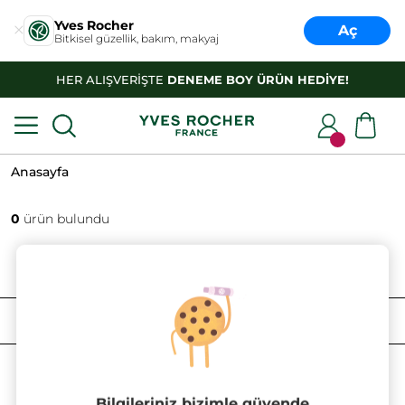
Yves Rocher
Aç
Bitkisel güzellik, bakım, makyaj
HER ALIŞVERİŞTE
DENEME BOY ÜRÜN HEDİYE!
Anasayfa
0
ürün bulundu
FILTRELE
SIRALAMA
Bilgileriniz bizimle güvende