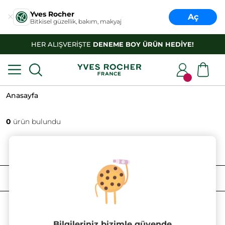
Yves Rocher
Aç
Bitkisel güzellik, bakım, makyaj
HER ALIŞVERİŞTE
DENEME BOY ÜRÜN HEDİYE!
Anasayfa
0
ürün bulundu
FILTRELE
SIRALAMA
Bilgileriniz bizimle güvende