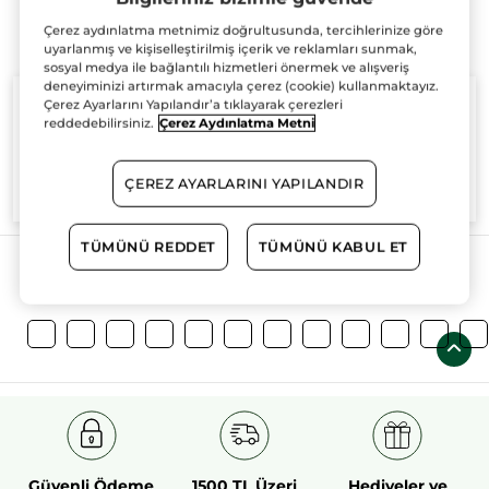
Çerez aydınlatma metnimiz doğrultusunda, tercihlerinize göre
uyarlanmış ve kişiselleştirilmiş içerik ve reklamları sunmak,
sosyal medya ile bağlantılı hizmetleri önermek ve alışveriş
deneyiminizi artırmak amacıyla çerez (cookie) kullanmaktayız.
Çerez Ayarlarını Yapılandır’a tıklayarak çerezleri
reddedebilirsiniz.
Çerez Aydınlatma Metni
%100
bitkisel
60 hektarlık
bitkisel
ÇEREZ AYARLARINI YAPILANDIR
aktifler
tarım sahası
TÜMÜNÜ REDDET
TÜMÜNÜ KABUL ET
Daha Fazlasını Keşfedin!
Güvenli Ödeme
1500 TL Üzeri
Hediyeler ve