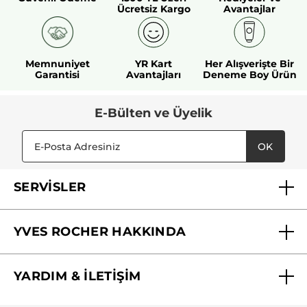
Ücretsiz Kargo
Avantajlar
Memnuniyet
YR Kart
Her Alışverişte Bir
Garantisi
Avantajları
Deneme Boy Ürün
E-Bülten ve Üyelik
OK
SERVİSLER
Mağazalarımız
YVES ROCHER HAKKINDA
Biz Kimiz ?
YARDIM & İLETİŞİM
Yves Rocher Vakfı
Sıkça Sorulan Sorular
Yves Rocher İnsan Kaynakları