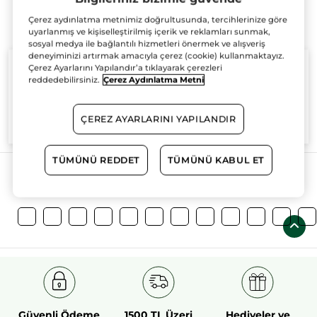
Çerez aydınlatma metnimiz doğrultusunda, tercihlerinize göre
uyarlanmış ve kişiselleştirilmiş içerik ve reklamları sunmak,
sosyal medya ile bağlantılı hizmetleri önermek ve alışveriş
deneyiminizi artırmak amacıyla çerez (cookie) kullanmaktayız.
Çerez Ayarlarını Yapılandır’a tıklayarak çerezleri
reddedebilirsiniz.
Çerez Aydınlatma Metni
%100
bitkisel
60 hektarlık
bitkisel
ÇEREZ AYARLARINI YAPILANDIR
aktifler
tarım sahası
TÜMÜNÜ REDDET
TÜMÜNÜ KABUL ET
Daha Fazlasını Keşfedin!
Güvenli Ödeme
1500 TL Üzeri
Hediyeler ve