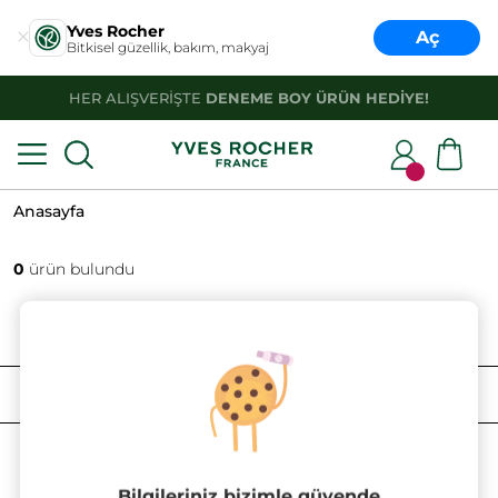
Yves Rocher
Aç
Bitkisel güzellik, bakım, makyaj
HER ALIŞVERİŞTE
DENEME BOY ÜRÜN HEDİYE!
Anasayfa
0
ürün bulundu
FILTRELE
SIRALAMA
Bilgileriniz bizimle güvende