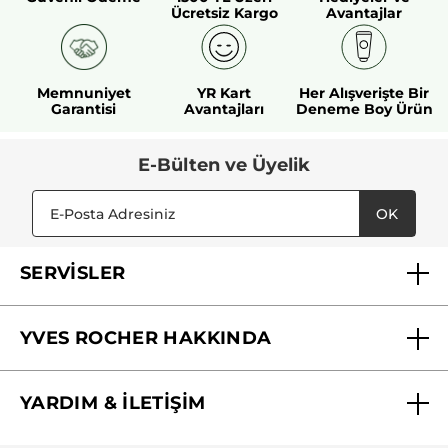
Ücretsiz Kargo
Avantajlar
Memnuniyet
YR Kart
Her Alışverişte Bir
Garantisi
Avantajları
Deneme Boy Ürün
E-Bülten ve Üyelik
OK
SERVİSLER
Mağazalarımız
YVES ROCHER HAKKINDA
Biz Kimiz ?
YARDIM & İLETİŞİM
Yves Rocher Vakfı
Sıkça Sorulan Sorular
Yves Rocher İnsan Kaynakları