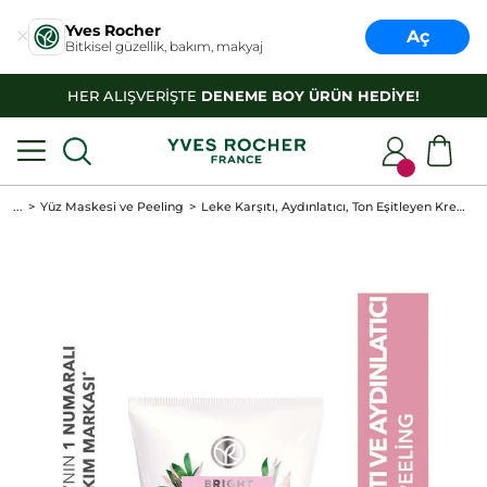
Yves Rocher
Aç
Bitkisel güzellik, bakım, makyaj
HER ALIŞVERİŞTE
DENEME BOY ÜRÜN HEDİYE!
...
Yüz Maskesi ve Peeling
Leke Karşıtı, Aydınlatıcı, Ton Eşitleyen Krem Dokulu Peeling - Bright Botanical