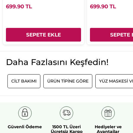
699.90 TL
699.90 TL
SEPETE EKLE
SEPETE 
Daha Fazlasını Keşfedin!
I
CİLT BAKIMI
ÜRÜN TİPİNE GÖRE
YÜZ MASKESI V
Güvenli Ödeme
1500 TL Üzeri
Hediyeler ve
Ücretsiz Kargo
Avantajlar