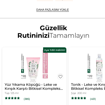
DAHA FAZLASINI YÜKLE
Güzellik
Rutininizi
Tamamlayın
2.ye %50 indirim!
Yüz Yıkama Köpüğü - Leke ve
Tonik - Leke ve Kırış
Kırışık Karşıtı Bitkisel Kompleks
Bitkisel Kompleks 
Bakım / Bright Botanical
Botanical
Tüp
125 ml
Şişe
200 ml
(385)
(451)