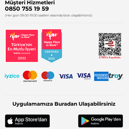
Müşteri Hizmetleri
Bize Ulaşın
0850 755 19 59
Firma Bilgileri
(Her gün 09.00-19.00 saatleri arasında bize ulaşabilirsiniz)
Uygulamamıza Buradan Ulaşabilirsiniz