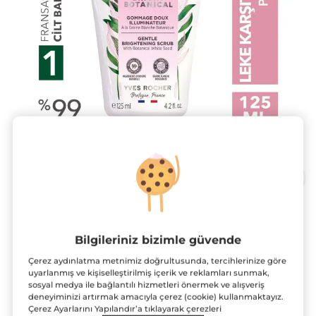
Leke Karşıtı, Aydınlatıcı, Ton Eşitleyen
Bilgileriniz bizimle güvende
Krem Dokulu Peeling - Bright
Botanical
Çerez aydınlatma metnimiz doğrultusunda, tercihlerinize göre
uyarlanmış ve kişiselleştirilmiş içerik ve reklamları sunmak,
125 ml
sosyal medya ile bağlantılı hizmetleri önermek ve alışveriş
deneyiminizi artırmak amacıyla çerez (cookie) kullanmaktayız.
★★★★★
★★★★★
4.8
(346)
YORUM EKLE
Çerez Ayarlarını Yapılandır’a tıklayarak çerezleri
4.8/5