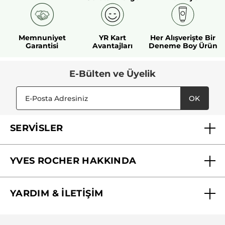
Memnuniyet
YR Kart
Her Alışverişte Bir
Garantisi
Avantajları
Deneme Boy Ürün
E-Bülten ve Üyelik
OK
SERVİSLER
Mağazalarımız
YVES ROCHER HAKKINDA
Biz Kimiz ?
YARDIM & İLETİŞİM
Yves Rocher Vakfı
Sıkça Sorulan Sorular
Yves Rocher İnsan Kaynakları