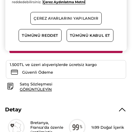
reddedebilirsiniz.
Çerez Aydınlatma Metni
yıldız.
2.YE %50 INDIRIM!
Bu
ürün
769.90 TL
için
ÇEREZ AYARLARINI YAPILANDIR
yorumları
okuyun:
Adet
Leke
Karşıtı,
Aydınlatıcı,
TÜMÜNÜ REDDET
TÜMÜNÜ KABUL ET
Ton
Eşitleyen
SEPETE EKLE
Krem
Dokulu
Peeling
-
Bright
1.500TL ve üzeri alışverişlerde ücretsiz kargo
Botanical
Güvenli Ödeme
Satış Sözleşmesi
GÖRÜNTÜLEYIN
Detay
Bretanya,
Fransa'da özenle
%99 Doğal İçerik