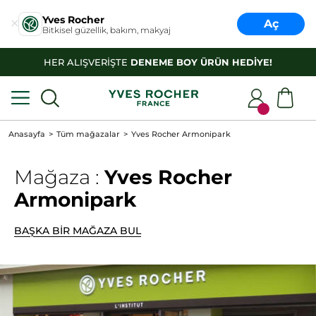
Yves Rocher
Aç
Bitkisel güzellik, bakım, makyaj
HER ALIŞVERİŞTE
DENEME BOY ÜRÜN HEDİYE!
Anasayfa
Tüm mağazalar
Yves Rocher Armonipark
Mağaza :
Yves Rocher
Armonipark
BAŞKA BİR MAĞAZA BUL