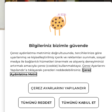
Adres :
Tevfik Bey Mahallesi,
Bilgileriniz bizimle güvende
Halkalı Caddesi, No:12,
D:45A
Çerez aydınlatma metnimiz doğrultusunda, tercihlerinize göre
Armonipark Outlet
uyarlanmış ve kişiselleştirilmiş içerik ve reklamları sunmak, sosyal
Center, 1. Kat BB:48
medya ile bağlantılı hizmetleri önermek ve alışveriş deneyiminizi
34295 Küçükçekmece
HARİTADA GÖSTER
artırmak amacıyla çerez (cookie) kullanmaktayız. Çerez Ayarlarını
Yapılandır’a tıklayarak çerezleri reddedebilirsiniz.
Çerez
Aydınlatma Metni
YOL TARİFİ
ÇEREZ AYARLARINI YAPILANDIR
0212 540 30 41
TÜMÜNÜ REDDET
TÜMÜNÜ KABUL ET
Çalışma Saatleri