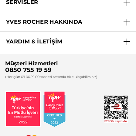
SERVİSLER
Mağazalarımız
YVES ROCHER HAKKINDA
Biz Kimiz ?
YARDIM & İLETİŞİM
Yves Rocher Vakfı
Sıkça Sorulan Sorular
Yves Rocher İnsan Kaynakları
Müşteri Hizmetleri
Bize Ulaşın
0850 755 19 59
Firma Bilgileri
(Her gün 09.00-19.00 saatleri arasında bize ulaşabilirsiniz)