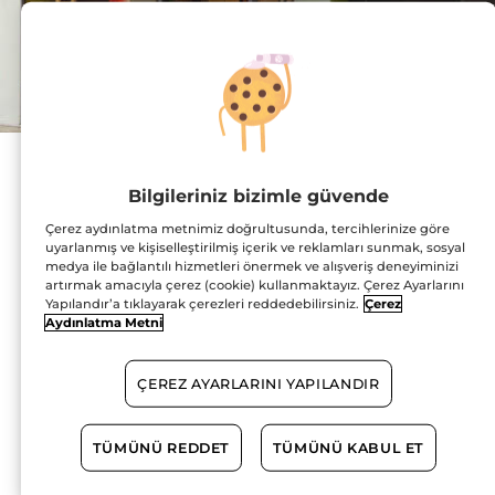
Adres :
Çeştepe Mahallesi,
Bilgileriniz bizimle güvende
Muğla Bulvarı No:107
Ops Mall İç Kapı No: 78
Çerez aydınlatma metnimiz doğrultusunda, tercihlerinize göre
9090 Efeler
HARİTADA GÖSTER
uyarlanmış ve kişiselleştirilmiş içerik ve reklamları sunmak, sosyal
medya ile bağlantılı hizmetleri önermek ve alışveriş deneyiminizi
artırmak amacıyla çerez (cookie) kullanmaktayız. Çerez Ayarlarını
YOL TARİFİ
Yapılandır’a tıklayarak çerezleri reddedebilirsiniz.
Çerez
Aydınlatma Metni
0256 999 01 53
ÇEREZ AYARLARINI YAPILANDIR
Çalışma Saatleri
TÜMÜNÜ REDDET
TÜMÜNÜ KABUL ET