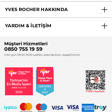
Mağazalarımız
YVES ROCHER HAKKINDA
Biz Kimiz ?
YARDIM & İLETİŞİM
Yves Rocher Vakfı
Sıkça Sorulan Sorular
Yves Rocher İnsan Kaynakları
Müşteri Hizmetleri
Bize Ulaşın
0850 755 19 59
Firma Bilgileri
(Her gün 09.00-19.00 saatleri arasında bize ulaşabilirsiniz)