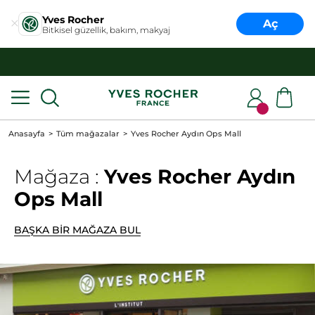
Yves Rocher
Aç
Bitkisel güzellik, bakım, makyaj
1500TL VE ÜZERİ ALIŞVERİŞLERDE
ÜCRETSİZ KARGO!
Anasayfa
Tüm mağazalar
Yves Rocher Aydın Ops Mall
Mağaza :
Yves Rocher Aydın
Ops Mall
BAŞKA BİR MAĞAZA BUL