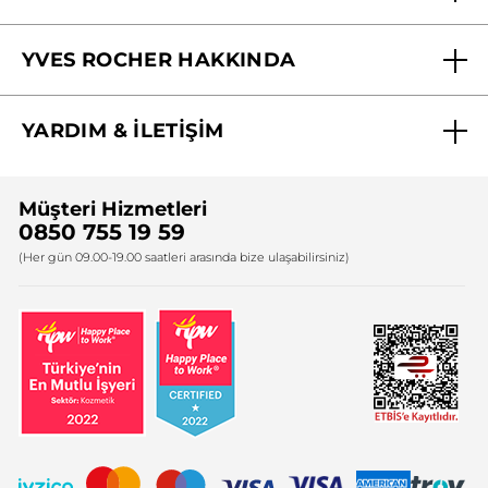
Mağazalarımız
YVES ROCHER HAKKINDA
Biz Kimiz ?
YARDIM & İLETİŞİM
Yves Rocher Vakfı
Sıkça Sorulan Sorular
Yves Rocher İnsan Kaynakları
Müşteri Hizmetleri
Bize Ulaşın
0850 755 19 59
Firma Bilgileri
(Her gün 09.00-19.00 saatleri arasında bize ulaşabilirsiniz)