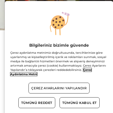
Adres :
Sefa Çamlık Mahallesi,
Bilgileriniz bizimle güvende
Yat Limanı Atatürk
Bulvarı Ayvalık Marina
Çerez aydınlatma metnimiz doğrultusunda, tercihlerinize göre
Mağaza No: Z04
uyarlanmış ve kişiselleştirilmiş içerik ve reklamları sunmak, sosyal
10400 AYVALIK
HARİTADA GÖSTER
medya ile bağlantılı hizmetleri önermek ve alışveriş deneyiminizi
artırmak amacıyla çerez (cookie) kullanmaktayız. Çerez Ayarlarını
Yapılandır’a tıklayarak çerezleri reddedebilirsiniz.
Çerez
YOL TARİFİ
Aydınlatma Metni
ÇEREZ AYARLARINI YAPILANDIR
0266 999 13 96
TÜMÜNÜ REDDET
TÜMÜNÜ KABUL ET
Çalışma Saatleri