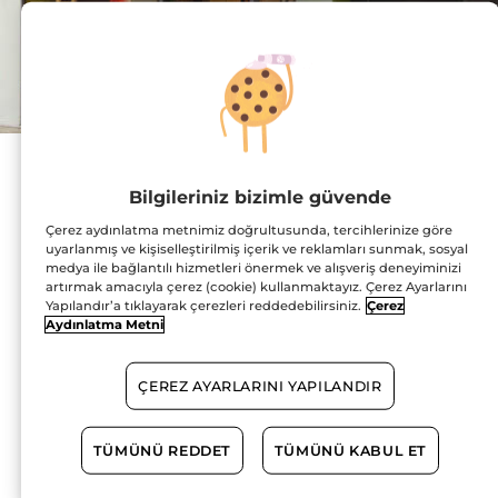
Adres :
Gaziosmanpaşa
Bilgileriniz bizimle güvende
Mahallesi, 381 Sokak, 10
Burda AVM, No:3/97
Çerez aydınlatma metnimiz doğrultusunda, tercihlerinize göre
10100 Altıeylül
HARİTADA GÖSTER
uyarlanmış ve kişiselleştirilmiş içerik ve reklamları sunmak, sosyal
medya ile bağlantılı hizmetleri önermek ve alışveriş deneyiminizi
artırmak amacıyla çerez (cookie) kullanmaktayız. Çerez Ayarlarını
YOL TARİFİ
Yapılandır’a tıklayarak çerezleri reddedebilirsiniz.
Çerez
Aydınlatma Metni
0266 502 05 96
ÇEREZ AYARLARINI YAPILANDIR
Çalışma Saatleri
TÜMÜNÜ REDDET
TÜMÜNÜ KABUL ET