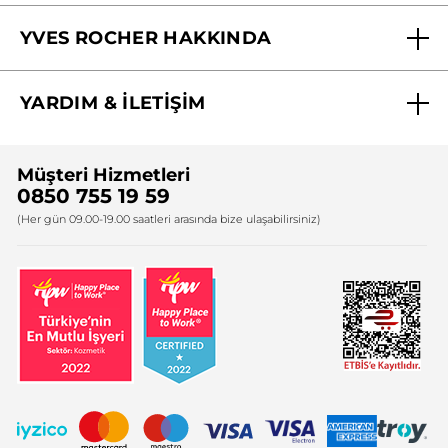
Mağazalarımız
YVES ROCHER HAKKINDA
Biz Kimiz ?
YARDIM & İLETİŞİM
Yves Rocher Vakfı
Sıkça Sorulan Sorular
Yves Rocher İnsan Kaynakları
Müşteri Hizmetleri
Bize Ulaşın
0850 755 19 59
Firma Bilgileri
(Her gün 09.00-19.00 saatleri arasında bize ulaşabilirsiniz)