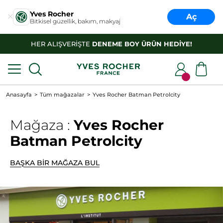
Yves Rocher
Aç
Bitkisel güzellik, bakım, makyaj
HER ALIŞVERİŞTE
DENEME BOY ÜRÜN HEDİYE!
Anasayfa
Tüm mağazalar
Yves Rocher Batman Petrolcity
Mağaza :
Yves Rocher
Batman Petrolcity
BAŞKA BİR MAĞAZA BUL