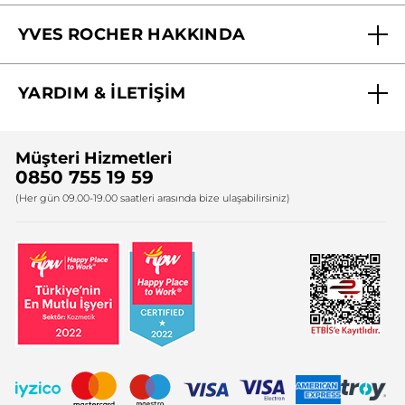
Mağazalarımız
YVES ROCHER HAKKINDA
Biz Kimiz ?
YARDIM & İLETİŞİM
Yves Rocher Vakfı
Sıkça Sorulan Sorular
Yves Rocher İnsan Kaynakları
Müşteri Hizmetleri
Bize Ulaşın
0850 755 19 59
Firma Bilgileri
(Her gün 09.00-19.00 saatleri arasında bize ulaşabilirsiniz)