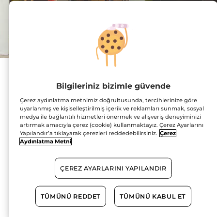
Adres :
Gültepe Mahallesi,
Bilgileriniz bizimle güvende
Demokrasi Bulvarı,
No:60, İç Kapı No:21
Çerez aydınlatma metnimiz doğrultusunda, tercihlerinize göre
72070 MERKEZ
HARİTADA GÖSTER
uyarlanmış ve kişiselleştirilmiş içerik ve reklamları sunmak, sosyal
medya ile bağlantılı hizmetleri önermek ve alışveriş deneyiminizi
artırmak amacıyla çerez (cookie) kullanmaktayız. Çerez Ayarlarını
YOL TARİFİ
Yapılandır’a tıklayarak çerezleri reddedebilirsiniz.
Çerez
Aydınlatma Metni
0488 999 16 17
ÇEREZ AYARLARINI YAPILANDIR
Çalışma Saatleri
TÜMÜNÜ REDDET
TÜMÜNÜ KABUL ET