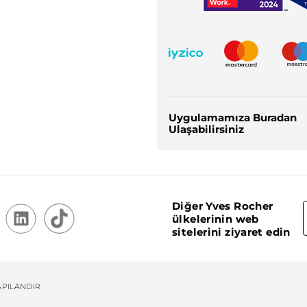
Uygulamamıza Buradan
Ulaşabilirsiniz
Diğer Yves Rocher
ülkelerinin web
sitelerini ziyaret edin
APILANDIR