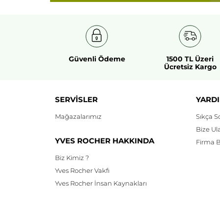
Güvenli Ödeme
1500 TL Üzeri
Ücretsiz Kargo
SERVİSLER
YARDI
Mağazalarımız
Sıkça S
Bize Ul
YVES ROCHER HAKKINDA
Firma Bi
Biz Kimiz ?
Yves Rocher Vakfı
Yves Rocher İnsan Kaynakları