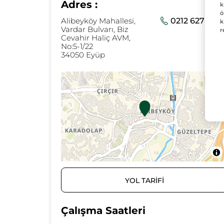
Adres :
k
ö
Alibeyköy Mahallesi,
0212 627 10 6
k
Vardar Bulvarı, Biz
r
Cevahir Haliç AVM,
No:5-1/22
34050 Eyüp
YOL TARİFİ
Çalışma Saatleri