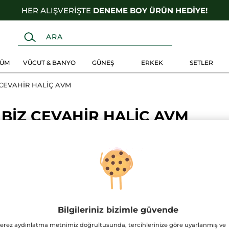
HER ALIŞVERİŞTE
DENEME BOY ÜRÜN HEDİYE!
FÜM
VÜCUT & BANYO
GÜNEŞ
ERKEK
SETLER
 CEVAHİR HALİÇ AVM
BİZ CEVAHİR HALİÇ AVM
MAĞAZAMIZDA GEÇERLİ OL
Bilgileriniz bizimle güvende
erez aydınlatma metnimiz doğrultusunda, tercihlerinize göre uyarlanmış ve