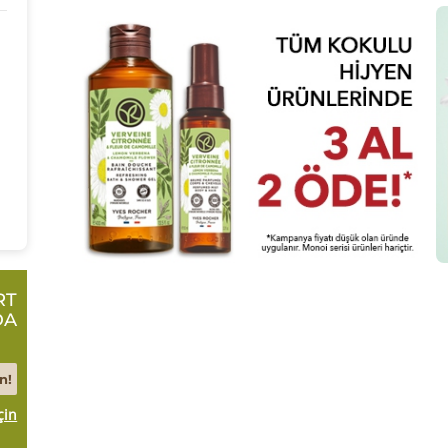
RT
DA
n!
çin